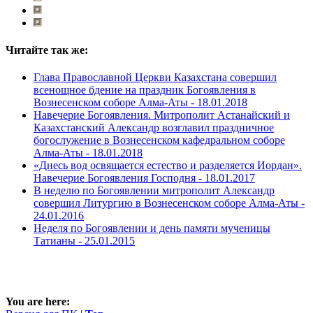
Читайте так же:
Глава Православной Церкви Казахстана совершил
всенощное бдение на праздник Богоявления в
Вознесенском соборе Алма-Аты -
18.01.2018
Навечерие Богоявления. Митрополит Астанайский и
Казахстанский Александр возглавил праздничное
богослужение в Вознесенском кафедральном соборе
Алма-Аты -
18.01.2018
«Днесь вод освящается естество и разделяется Иордан».
Навечерие Богоявления Господня -
18.01.2017
В неделю по Богоявлении митрополит Александр
совершил Литургию в Вознесенском соборе Алма-Аты -
24.01.2016
Неделя по Богоявлении и день памяти мученицы
Татианы -
25.01.2015
You are here: