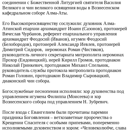
соединении с Божественной Литургией святителя Василия
Великого и чин великого освящения воды в Вознесенском
кафедральном соборе Алма-Аты.
Его Высокопреосвященству сослужили: духовник Алма-
Атинской епархии архимандрит Иоанн (Сазонов), протоиерей
Вячеслав Чурбанов, референт епархиального управления
архимандрит Феодосий (Иванов), игумен Феодосий
(Белобородов), протоиерей Александр Иевлев, протоиерей
Димитрий Сидоров, иеромонах Роман (Чистяков),
руководитель личного секретариата митрополита иеромонах
Прохор (Ендовицкий), иерей Кирилл Громов, протодиакон
Николай Гринкевич, протодиакон Михаил Спельник,
руководитель службы протокола митрополита протодиакон
Роман Головин, протодиакон Владимир Сыровацкий,
диаконский чин собора.
Богослужебные песнопения исполняли: хор духовенства под
управлением игумена Филиппа (Моисеева) и хор
Вознесенского собора под управлением Н. Зубревич.
После входа с Евангелием были прочитаны паремии
праздника Богоявления – ветхозаветные пророчества о
Крещении Спасителя с особыми припевами, попеременно
исполняемыми духовенством и хором: «Человеколюбче, слава