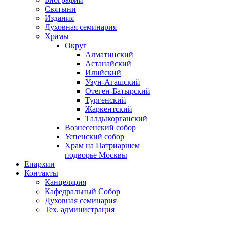
Святыни
Издания
Духовная семинария
Храмы
Округ
Алматинский
Астанайский
Илийский
Узун-Агашский
Отеген-Батырский
Тургенский
Жаркентский
Талдыкорганский
Вознесенский собор
Успенский собор
Храм на Патриаршем
подворье Москвы
Епархии
Контакты
Канцелярия
Кафедральный Собор
Духовная семинария
Тех. администрация