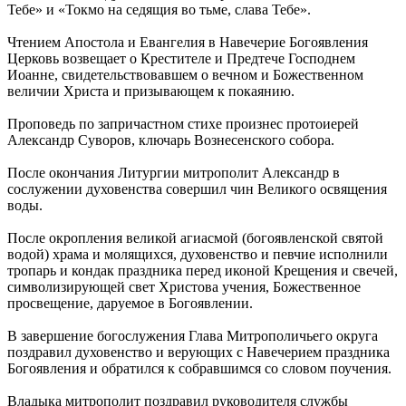
Тебе» и «Токмо на седящия во тьме, слава Тебе».
Чтением Апостола и Евангелия в Навечерие Богоявления
Церковь возвещает о Крестителе и Предтече Господнем
Иоанне, свидетельствовавшем о вечном и Божественном
величии Христа и призывающем к покаянию.
Проповедь по запричастном стихе произнес протоиерей
Александр Суворов, ключарь Вознесенского собора.
После окончания Литургии митрополит Александр в
сослужении духовенства совершил чин Великого освящения
воды.
После окропления великой агиасмой (богоявленской святой
водой) храма и молящихся, духовенство и певчие исполнили
тропарь и кондак праздника перед иконой Крещения и свечей,
символизирующей свет Христова учения, Божественное
просвещение, даруемое в Богоявлении.
В завершение богослужения Глава Митрополичьего округа
поздравил духовенство и верующих с Навечерием праздника
Богоявления и обратился к собравшимся со словом поучения.
Владыка митрополит поздравил руководителя службы