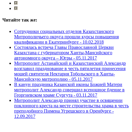
Читайте так же:
Сотрудники социальных отделов Казахстанского
Митрополичьего округа прошли курсы повышения
квалификации в Екатеринбурге -
10.02.2018
Состоялась встреча Главы Православной Церкви
Казахстана с губернатором Ханты-Мансийского
автономного округа – Югры -
05.11.2017
Митрополит Астанайский и Казахстанский Александр
возглавил празднование в честь пятилетия принесения
мощей святителя Нектария Тобольского в Ханты-
Мансийскую митрополию -
05.11.2017
В канун праздника Казанской иконы Божией Матери
митрополит Александр совершил всенощное бдение в
Георгиевском храме Сургута -
03.11.2017
Митрополит Александр принял участие в освящении
поклонного креста на месте строительства храма в честь
преподобного Пимена Угрешского в Оренбурге -
12.09.2017