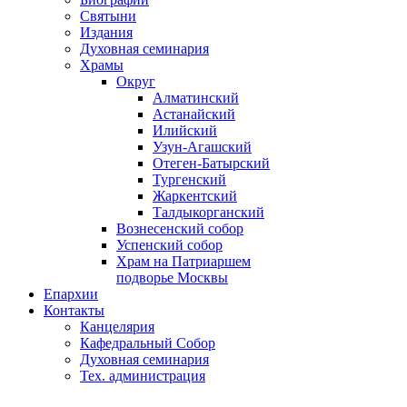
Святыни
Издания
Духовная семинария
Храмы
Округ
Алматинский
Астанайский
Илийский
Узун-Агашский
Отеген-Батырский
Тургенский
Жаркентский
Талдыкорганский
Вознесенский собор
Успенский собор
Храм на Патриаршем
подворье Москвы
Епархии
Контакты
Канцелярия
Кафедральный Собор
Духовная семинария
Тех. администрация