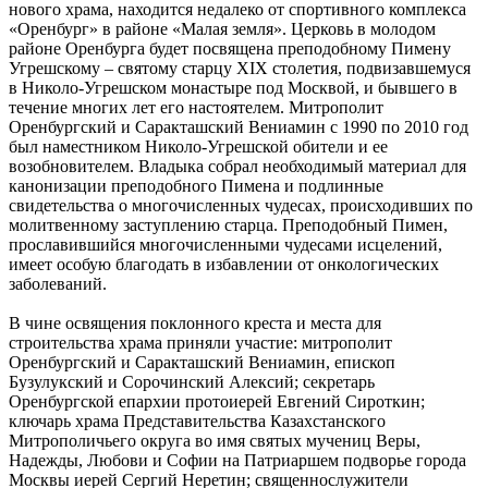
нового храма, находится недалеко от спортивного комплекса
«Оренбург» в районе «Малая земля». Церковь в молодом
районе Оренбурга будет посвящена преподобному Пимену
Угрешскому – святому старцу XIX столетия, подвизавшемуся
в Николо-Угрешском монастыре под Москвой, и бывшего в
течение многих лет его настоятелем. Митрополит
Оренбургский и Саракташский Вениамин с 1990 по 2010 год
был наместником Николо-Угрешской обители и ее
возобновителем. Владыка собрал необходимый материал для
канонизации преподобного Пимена и подлинные
свидетельства о многочисленных чудесах, происходивших по
молитвенному заступлению старца. Преподобный Пимен,
прославившийся многочисленными чудесами исцелений,
имеет особую благодать в избавлении от онкологических
заболеваний.
В чине освящения поклонного креста и места для
строительства храма приняли участие: митрополит
Оренбургский и Саракташский Вениамин, епископ
Бузулукский и Сорочинский Алексий; секретарь
Оренбургской епархии протоиерей Евгений Сироткин;
ключарь храма Представительства Казахстанского
Митрополичьего округа во имя святых мучениц Веры,
Надежды, Любови и Софии на Патриаршем подворье города
Москвы иерей Сергий Неретин; священнослужители