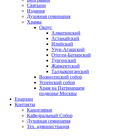
Святыни
Издания
Духовная семинария
Храмы
Округ
Алматинский
Астанайский
Илийский
Узун-Агашский
Отеген-Батырский
Тургенский
Жаркентский
Талдыкорганский
Вознесенский собор
Успенский собор
Храм на Патриаршем
подворье Москвы
Епархии
Контакты
Канцелярия
Кафедральный Собор
Духовная семинария
Тех. администрация