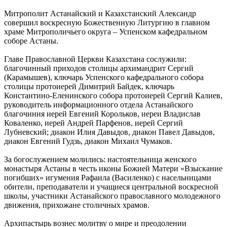
Митрополит Астанайский и Казахстанский Александр
совершил воскресную Божественную Литургию в главном
храме Митрополичьего округа – Успенском кафедральном
соборе Астаны.
Главе Православной Церкви Казахстана сослужили:
благочинный приходов столицы архимандрит Сергий
(Карамышев), ключарь Успенского кафедрального собора
столицы протоиерей Димитрий Байдек, ключарь
Константино-Еленинского собора протоиерей Сергий Калиев,
руководитель информационного отдела Астанайского
благочиния иерей Евгений Корольков, иереи Владислав
Коваленко, иерей Андрей Парфенов, иерей Сергий
Лубневский; диакон Илия Давыдов, диакон Павел Давыдов,
диакон Евгений Гудзь, диакон Михаил Чумаков.
За богослужением молились: настоятельница женского
монастыря Астаны в честь иконы Божией Матери «Взыскание
погибших» игумения Рафаила (Василенко) с насельницами
обители, преподаватели и учащиеся центральной воскресной
школы, участники Астанайского православного молодежного
движения, прихожане столичных храмов.
Архипастырь вознес молитву о мире и преодолении