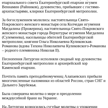
епархиального совета Екатеринбургской епархии игумен
Вениамин (Райников), духовенство, прибывшее с гостями-
архипастырями, клирики Екатеринбургской митрополии.
За богослужением молились: настоятельница Свято-
Покровского женского монастыря села Колчедан игумения
Магдалина (Прожерина), настоятельница Свято-Покровского
женского монастыря города Верхотурье игумения Магдалина
(Сулеменева), насельницы обителей Екатеринбургской
митрополии; княгиня Ольга Николаевна Куликовская-
Романова (вдова Тихона Николаевича Куликовского-Романова
– родного племянника Николая II).
Песнопения Литургии исполняли сводный хор духовенства
Екатеринбургской митрополии и архиерейский хор
Каменской епархии.
Почтить память преподобномучениц Алапаевских прибыли
многочисленные паломники из областей России, стран СНГ и
Дальнего Зарубежья.
Была совершена молитва о мире и преодолении
междоусобной брани на Украине.
На Литургии возносились сугубые молитвы о упокоении