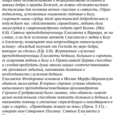
обществах непоколебимыми и непререкаемыми остаются
законы добра и правды Божией, во всяких обстоятельствах
достижимы для человека вечное спасение и святость. Образ
подвижниц, исполненных пламенною любовью к Богу,
согревает наши сердца этой христианской добродетелью и
побуждает нас «действовать справедливо, любить дела
милосердия и смиренномудренно ходить пред Богом» (Мих
6:8). Святые преподобномученицы Елисавета и Варвара, не на
словах, а на деле исполнив заповедь Спасителя о любви к Богу
и ближнему, возвещают нам непреходящую евангельскую
истину: «Каждый получит от Господа по мере добра,
которое он сделал» (Еф. 6:8). Жертвенное служение
преподобномученицы Елисаветы бедным, больным и сиротам,
ее искренняя любовь к Богу и к Православной Церкви способны
и сегодня пробудить души многих наших соотечественников
от греховного забытья, напомнить богатым о
необходимости служения бедным.
Елисавета Феодоровна основала в Москве Марфо-Мариинскую
обитель милосердия. В первых строках устава обители,
написанного преподобноисповедником архимандритом
Сергием (Сребрянским) было сказано, что обитель «имеет
целью возможными способами помогать больным и бедным, и
оказывать помощь и утешение страждущим и находящимся в
горе и скорби». «Праведники живут во веки» (Прем. 5:15), –
говорит нам Священное Писание. Святые Елисавета и