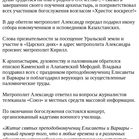
завершении своего поучения архипастырь, и поприветствовал
всех участников богослужения возгласом «Христос воскресе!»
В дар обители митрополит Александр передал подарил икону
собора новомучеников и исповедников Казахстанских.
Слова признательности за посещение Уральской земли и
участие в «Царских днях» в адрес митрополита Александра
произнес митрополит Кирилл.
К архипастырям, духовенству и паломникам обратился
епископ Каменский и Алапаевский Мефодий. Владыка
поздравил всех с праздником преподобномучениц Елисаветы
и Варвары и поблагодарил верующих за осуществленные
паломнические труды.
Митрополит Александр ответил на вопросы журналистов
телеканала «Союз» и местных средств массовой информации.
По окончании богослужения состоялся концерт,
организованный кадетами военного училища.
«Житие святых преподобномучениц Елисаветы и Варвары –
зримый пример того, что в любые времена и в различных