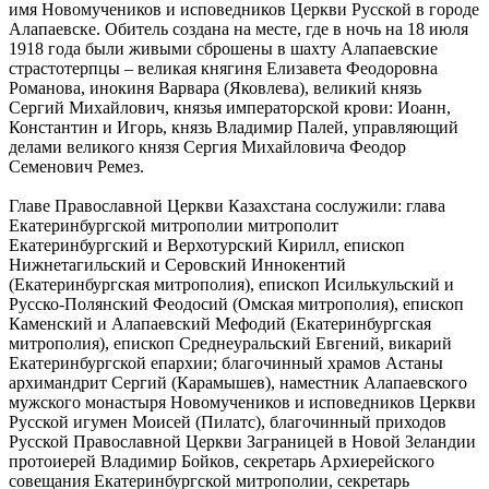
имя Новомучеников и исповедников Церкви Русской в городе
Алапаевске. Обитель создана на месте, где в ночь на 18 июля
1918 года были живыми сброшены в шахту Алапаевские
страстотерпцы – великая княгиня Елизавета Феодоровна
Романова, инокиня Варвара (Яковлева), великий князь
Сергий Михайлович, князья императорской крови: Иоанн,
Константин и Игорь, князь Владимир Палей, управляющий
делами великого князя Сергия Михайловича Феодор
Семенович Ремез.
Главе Православной Церкви Казахстана сослужили: глава
Екатеринбургской митрополии митрополит
Екатеринбургский и Верхотурский Кирилл, епископ
Нижнетагильский и Серовский Иннокентий
(Екатеринбургская митрополия), епископ Исилькульский и
Русско-Полянский Феодосий (Омская митрополия), епископ
Каменский и Алапаевский Мефодий (Екатеринбургская
митрополия), епископ Среднеуральский Евгений, викарий
Екатеринбургской епархии; благочинный храмов Астаны
архимандрит Сергий (Карамышев), наместник Алапаевского
мужского монастыря Новомучеников и исповедников Церкви
Русской игумен Моисей (Пилатс), благочинный приходов
Русской Православной Церкви Заграницей в Новой Зеландии
протоиерей Владимир Бойков, секретарь Архиерейского
совещания Екатеринбургской митрополии, секретарь