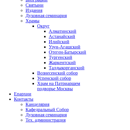
Святыни
Издания
Духовная семинария
Храмы
Округ
Алматинский
Астанайский
Илийский
Узун-Агашский
Отеген-Батырский
Тургенский
Жаркентский
Талдыкорганский
Вознесенский собор
Успенский собор
Храм на Патриаршем
подворье Москвы
Епархии
Контакты
Канцелярия
Кафедральный Собор
Духовная семинария
Тех. администрация