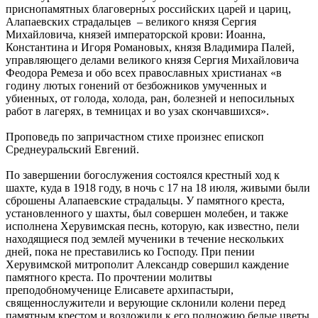
приснопамятных благоверных российских царей и цариц,
Алапаевских страдальцев – великого князя Сергия
Михайловича, князей императорской крови: Иоанна,
Константина и Игоря Романовых, князя Владимира Палей,
управляющего делами великого князя Сергия Михайловича
Феодора Ремеза и обо всех православных христианах «в
годину лютых гонений от безбожников умученных и
убиенных, от голода, холода, ран, болезней и непосильных
работ в лагерях, в темницах и во узах скончавшихся».
Проповедь по запричастном стихе произнес епископ
Среднеуральский Евгений.
По завершении богослужения состоялся крестный ход к
шахте, куда в 1918 году, в ночь с 17 на 18 июля, живыми были
сброшены Алапаевские страдальцы. У памятного креста,
установленного у шахты, был совершен молебен, и также
исполнена Херувимская песнь, которую, как известно, пели
находящиеся под землей мученики в течение нескольких
дней, пока не преставились ко Господу. При пении
Херувимской митрополит Александр совершил каждение
памятного креста. По прочтении молитвы
преподобномученице Елисавете архипастыри,
священнослужители и верующие склонили колени перед
памятным крестом и возложили к его подножию белые цветы