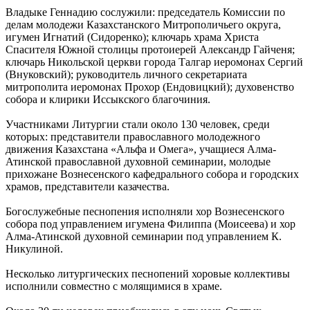
Владыке Геннадию сослужили: председатель Комиссии по
делам молодежи Казахстанского Митрополичьего округа,
игумен Игнатий (Сидоренко); ключарь храма Христа
Спасителя Южной столицы протоиерей Александр Гайченя;
ключарь Никольской церкви города Талгар иеромонах Сергий
(Внуковский); руководитель личного секретариата
митрополита иеромонах Прохор (Ендовицкий); духовенство
собора и клирики Иссыкского благочиния.
Участниками Литургии стали около 130 человек, среди
которых: представители православного молодежного
движения Казахстана «Альфа и Омега», учащиеся Алма-
Атинской православной духовной семинарии, молодые
прихожане Вознесенского кафедрального собора и городских
храмов, представители казачества.
Богослужебные песнопения исполняли хор Вознесенского
собора под управлением игумена Филиппа (Моисеева) и хор
Алма-Атинской духовной семинарии под управлением К.
Никулиной.
Несколько литургических песнопений хоровые коллективы
исполнили совместно с молящимися в храме.