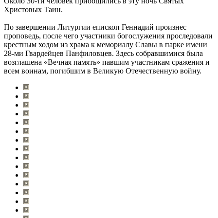
Около 30-ти человек приобщились в эту ночь Святых
Христовых Таин.
По завершении Литургии епископ Геннадий произнес
проповедь, после чего участники богослужения проследовали
крестным ходом из храма к мемориалу Славы в парке имени
28-ми Гвардейцев Панфиловцев. Здесь собравшимися была
возглашена «Вечная память» павшим участникам сражения и
всем воинам, погибшим в Великую Отечественную войну.