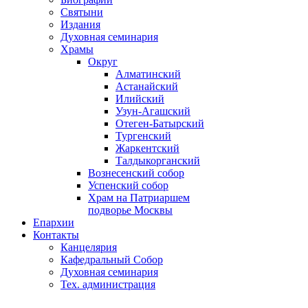
Святыни
Издания
Духовная семинария
Храмы
Округ
Алматинский
Астанайский
Илийский
Узун-Агашский
Отеген-Батырский
Тургенский
Жаркентский
Талдыкорганский
Вознесенский собор
Успенский собор
Храм на Патриаршем
подворье Москвы
Епархии
Контакты
Канцелярия
Кафедральный Собор
Духовная семинария
Тех. администрация