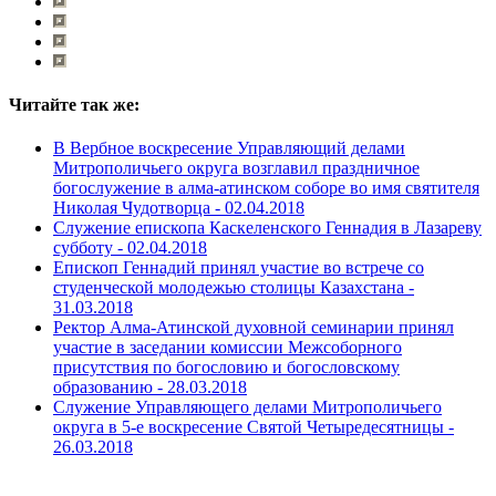
Читайте так же:
В Вербное воскресение Управляющий делами
Митрополичьего округа возглавил праздничное
богослужение в алма-атинском соборе во имя святителя
Николая Чудотворца -
02.04.2018
Служение епископа Каскеленского Геннадия в Лазареву
субботу -
02.04.2018
Епископ Геннадий принял участие во встрече со
студенческой молодежью столицы Казахстана -
31.03.2018
Ректор Алма-Атинской духовной семинарии принял
участие в заседании комиссии Межсоборного
присутствия по богословию и богословскому
образованию -
28.03.2018
Служение Управляющего делами Митрополичьего
округа в 5-е воскресение Святой Четыредесятницы -
26.03.2018