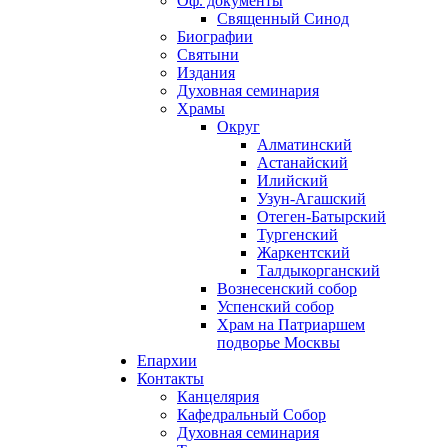
Оф. документы
Священный Синод
Биографии
Святыни
Издания
Духовная семинария
Храмы
Округ
Алматинский
Астанайский
Илийский
Узун-Агашский
Отеген-Батырский
Тургенский
Жаркентский
Талдыкорганский
Вознесенский собор
Успенский собор
Храм на Патриаршем
подворье Москвы
Епархии
Контакты
Канцелярия
Кафедральный Собор
Духовная семинария