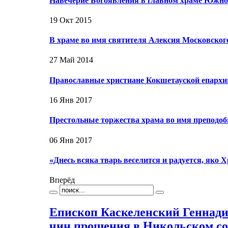
Навечерие Богоявления в главном храме Южн
19 Окт 2015
В храме во имя святителя Алексия Московског
27 Май 2014
Православные христиане Кокшетауской епархи
16 Янв 2017
Престольные торжества храма во имя преподо
06 Янв 2017
«Днесь всяка тварь веселится и радуется, яко 
Вперёд
Епископ Каскеленский Геннад
чин прощения в Никольском с