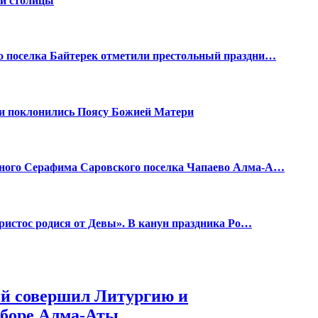
ой столицы
о поселка Байтерек отметили престольный праздни…
и поклонились Поясу Божией Матери
бного Серафима Саровского поселка Чапаево Алма-А…
Христос родися от Девы». В канун праздника Ро…
ий совершил Литургию и
оборе Алма-Аты