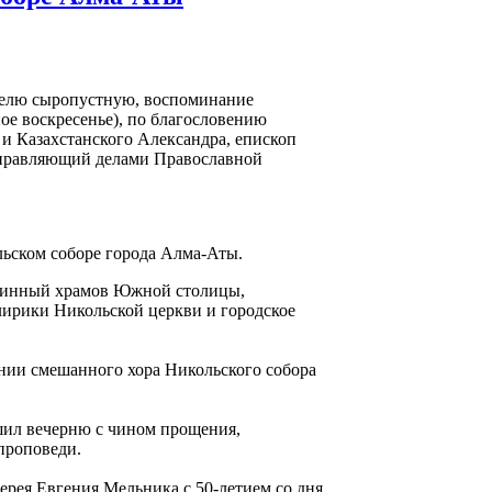
еделю сыропустную, воспоминание
е воскресенье), по благословению
и Казахстанского Александра, епископ
Управляющий делами Православной
ьском соборе города Алма-Аты.
чинный храмов Южной столицы,
клирики Никольской церкви и городское
нии смешанного хора Никольского собора
шил вечерню с чином прощения,
проповеди.
ерея Евгения Мельника с 50-летием со дня