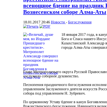
всенощное бдение на праздник 
Вознесенском соборе Алма-Аты
18.01.2017 20:46
Новости
-
Богослужения
18 января 2017 года, в ка
Бога и Спаса нашего Иисус
Казахстанский Александр в
города Алма-Аты совершил
Главе Митрополичьего округа Русской Православ
сослужило соборное духовенство.
Песнопения праздничного богослужения исполнял
управлением Заслуженного деятеля искусств Росс
собора под управлением Н. Зубревич.
По церковному Уставу бдение в канун Богоявлени
Рождественского богослужения. Начинается велик