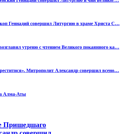
ленский Геннадий совершил Литургию и чин великог…
скоп Геннадий совершил Литургию в храме Христа С…
озглавил утреню с чтением Великого покаянного ка…
креститися». Митрополит Александр совершил всено…
ма Алма-Аты
не Пришедшаго
сандр совершил