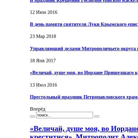
В праздник Крещения Господня епископ Каске
12 Июн 2016
В день памяти святителя Луки Крымского епи
23 Мар 2018
Управляющий делами Митрополичьего округа в
18 Янв 2017
«Величай, душе моя, во Иордане Пришедшаго 
13 Июл 2016
Престольный праздник Петропавловского хра
Вперёд
«Величай, душе моя, во Иорда
креститися». Митрополит Алек