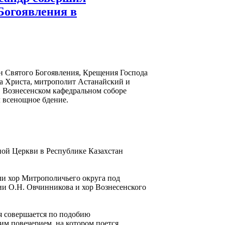
Богоявления в
нун Святого Богоявления, Крещения Господа
а Христа, митрополит Астанайский и
 Вознесенском кафедральном соборе
 всенощное бдение.
ной Церкви в Республике Казахстан
и хор Митрополичьего округа под
ии О.Н. Овчинникова и хор Вознесенского
я совершается по подобию
им повечерием, на котором поется