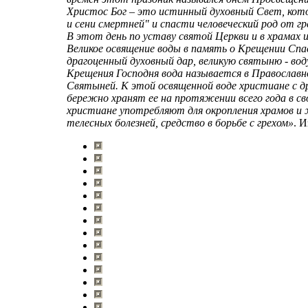
Христос Бог – это истинный духовный Свет, кот
и сени смертней" и спасти человеческий род от гр
В этот день по уставу святой Церкви и в храмах
Великое освящение воды в память о Крещении Сп
драгоценный духовный дар, великую святыню - вод
Крещения Господня вода называется в Православно
Святыней. К этой освященной воде христиане с др
бережно хранят ее на протяжении всего года в св
христиане употребляют для окропления храмов и 
телесных болезней, средство в борьбе с грехом»
. 