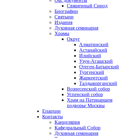
Оф. документы
Священный Синод
Биографии
Святыни
Издания
Духовная семинария
Храмы
Округ
Алматинский
Астанайский
Илийский
Узун-Агашский
Отеген-Батырский
Тургенский
Жаркентский
Талдыкорганский
Вознесенский собор
Успенский собор
Храм на Патриаршем
подворье Москвы
Епархии
Контакты
Канцелярия
Кафедральный Собор
Духовная семинария