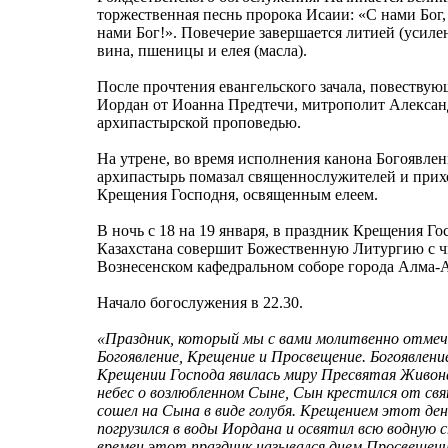
торжественная песнь пророка Исаии: «С нами Бог, 
нами Бог!». Повечерие завершается литией (усил
вина, пшеницы и елея (масла).
После прочтения евангельского зачала, повеству
Иордан от Иоанна Предтечи, митрополит Алексан
архипастырской проповедью.
На утрене, во время исполнения канона Богоявлен
архипастырь помазал священнослужителей и при
Крещения Господня, освященным елеем.
В ночь с 18 на 19 января, в праздник Крещения Г
Казахстана совершит Божественную Литургию с ч
Вознесенском кафедральном соборе города Алма-
Начало богослужения в 22.30.
«Праздник, который мы с вами молитвенно отмеч
Богоявление, Крещение и Просвещение. Богоявлени
Крещении Господа явилась миру Пресвятая Живона
небес о возлюбленном Сыне, Сын крестился от св
сошел на Сына в виде голубя. Крещением этот де
погрузился в воды Иордана и освятил всю водную 
времен этот праздник назывался днем Просвещени