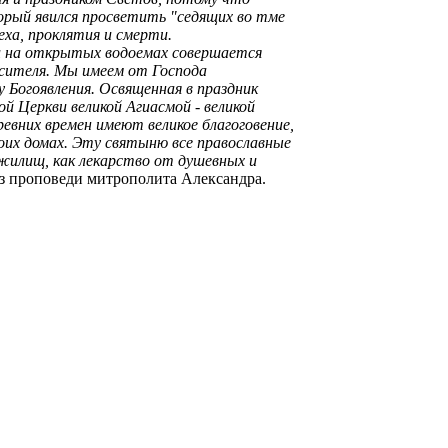
орый явился просветить "седящих во тме
еха, проклятия и смерти.
 и на открытых водоемах совершается
асителя. Мы имеем от Господа
у Богоявления. Освященная в праздник
й Церкви великой Агиасмой - великой
евних времен имеют великое благоговение,
оих домах. Эту святыню все православные
жилищ, как лекарство от душевных и
Из проповеди митрополита Александра.