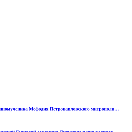
щенномученика Мефодия Петропавловского митрополи…