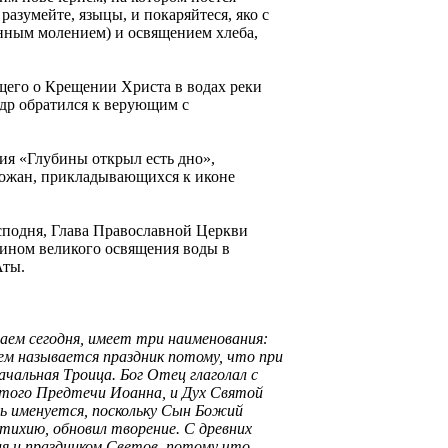
разумейте, языцы, и покаряйтеся, яко с
енным молением) и освящением хлеба,
ющего о Крещении Христа в водах реки
др обратился к верующим с
ия «Глубины открыл есть дно»,
хожан, прикладывающихся к иконе
осподня, Глава Православной Церкви
ином великого освящения воды в
Аты.
аем сегодня, имеет три наименования:
ем называется праздник потому, что при
чальная Троица. Бог Отец глаголал с
ятого Предтечи Иоанна, и Дух Святой
нь именуется, поскольку Сын Божий
стихию, обновил творение. С древних
я и праздником Светов, потому что