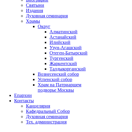
Святыни
Издания
Духовная семинария
Храмы
Округ
Алматинский
Астанайский
Илийский
Узун-Агашский
Отеген-Батырский
Тургенский
Жаркентский
Талдыкорганский
Вознесенский собор
Успенский собор
Храм на Патриаршем
подворье Москвы
Епархии
Контакты
Канцелярия
Кафедральный Собор
Духовная семинария
Тех. администрация