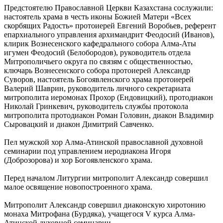
Предстоятелю Православной Церкви Казахстана сослужили:
настоятель храма в честь иконы Божией Матери «Всех
скорбящих Радость» протоиерей Евгений Воробьев, референт
епархиального управления архимандрит Феодосий (Иванов),
клирик Вознесенского кафедрального собора Алма-Аты
игумен Феодосий (Белобородов), руководитель отдела
Митрополичьего округа по связям с общественностью,
ключарь Вознесенского собора протоиерей Александр
Суворов, настоятель Богоявленского храма протоиерей
Валерий Шаврин, руководитель личного секретариата
митрополита иеромонах Прохор (Ендовицкий), протодиакон
Николай Гринкевич, руководитель службы протокола
митрополита протодиакон Роман Головин, диакон Владимир
Сыровацкий и диакон Димитрий Савченко.
Пел мужской хор Алма-Атинской православной духовной
семинарии под управлением иеродиакона Игоря
(Доброзорова) и хор Богоявленского храма.
Перед началом Литургии митрополит Александр совершил
малое освящение новопостроенного храма.
Митрополит Александр совершил диаконскую хиротонию
монаха Митрофана (Бурдяка), учащегося V курса Алма-
Атинской духовной семинарии.