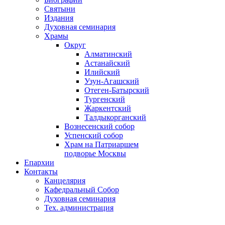
Святыни
Издания
Духовная семинария
Храмы
Округ
Алматинский
Астанайский
Илийский
Узун-Агашский
Отеген-Батырский
Тургенский
Жаркентский
Талдыкорганский
Вознесенский собор
Успенский собор
Храм на Патриаршем
подворье Москвы
Епархии
Контакты
Канцелярия
Кафедральный Собор
Духовная семинария
Тех. администрация