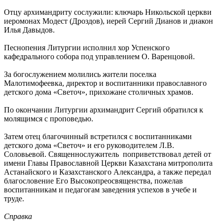
Отцу архимандриту сослужили: ключарь Никольской церкви
иеромонах Модест (Дроздов), иерей Сергий Дианов и диакон
Илья Давыдов.
Песнопения Литургии исполнил хор Успенского
кафедрального собора под управлением О. Варенцовой.
За богослужением молились жители поселка
Малотимофеевка, директор и воспитанники православного
детского дома «Светоч», прихожане столичных храмов.
По окончании Литургии архимандрит Сергий обратился к
молящимся с проповедью.
Затем отец благочинный встретился с воспитанниками
детского дома «Светоч» и его руководителем Л.В.
Соловьевой. Священнослужитель поприветствовал детей от
имени Главы Православной Церкви Казахстана митрополита
Астанайского и Казахстанского Александра, а также передал
благословение Его Высокопреосвященства, пожелав
воспитанникам и педагогам заведения успехов в учебе и
труде.
Справка