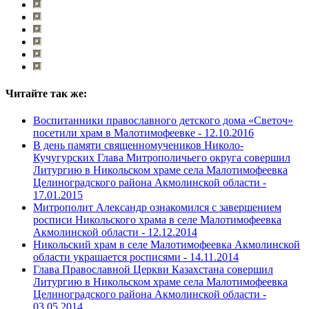
Читайте так же:
Воспитанники православного детского дома «Светоч»
посетили храм в Малотимофеевке -
12.10.2016
В день памяти священномучеников Николо-
Кучугурских Глава Митрополичьего округа совершил
Литургию в Никольском храме села Малотимофеевка
Целиноградского района Акмолинской области -
17.01.2015
Митрополит Александр ознакомился с завершением
росписи Никольского храма в селе Малотимофеевка
Акмолинской области -
12.12.2014
Никольский храм в селе Малотимофеевка Акмолинской
области украшается росписями -
14.11.2014
Глава Православной Церкви Казахстана совершил
Литургию в Никольском храме села Малотимофеевка
Целиноградского района Акмолинской области -
03.05.2014