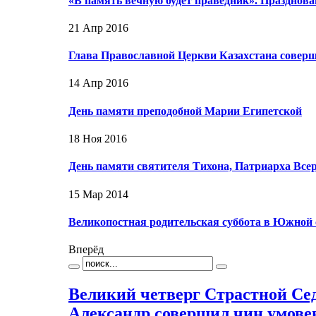
«В память вечную будет праведник». Празднова
21 Апр 2016
Глава Православной Церкви Казахстана совер
14 Апр 2016
День памяти преподобной Марии Египетской
18 Ноя 2016
День памяти святителя Тихона, Патриарха Вс
15 Мар 2014
Великопостная родительская суббота в Южной 
Вперёд
Великий четверг Страстной С
Александр совершил чин умове