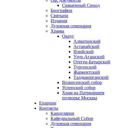
Оф. документы
Священный Синод
Биографии
Святыни
Издания
Духовная семинария
Храмы
Округ
Алматинский
Астанайский
Илийский
Узун-Агашский
Отеген-Батырский
Тургенский
Жаркентский
Талдыкорганский
Вознесенский собор
Успенский собор
Храм на Патриаршем
подворье Москвы
Епархии
Контакты
Канцелярия
Кафедральный Собор
Духовная семинария