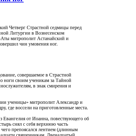
ликий Четверг Страстной седмицы перед
нной Литургии в Вознесенском
-Аты митрополит Астанайский и
овершил чин умовения ног.
дование, совершаемое в Страстной
го ноги своим ученикам за Тайной
ннослужителям, в знак смирения и
внии ученицы» митрополит Александр и
ру, где воссели на приготовленные места.
из Евангелия от Иоанна, повествующего об
тырь снял с себя верхнюю часть
ле чего препоясался лентием (длинным
надцати священникам. Двенадцатый