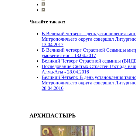
Читайте так же:
В Великий четверг – день установления таин
Митрополичьего округа совершил Литургию 
13.04.2017
В Великий четверг Страстной Седмицы мит
умовения ног -
13.04.2017
Великий Четверг Страстной седмицы (ВИД
Последование Святых Страстей Господа наш
Алма-Аты -
28.04.2016
Великий Четверг. В день установления таин
Митрополичьего округа совершил Литургию 
28.04.2016
АРХИПАСТЫРЬ