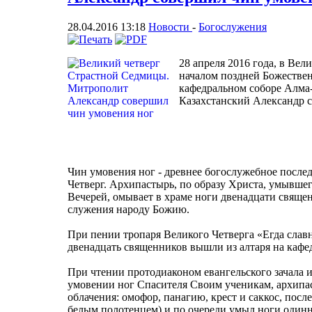
28.04.2016 13:18
Новости
-
Богослужения
28 апреля 2016 года, в Ве
началом поздней Божестве
кафедральном соборе Алма
Казахстанский Александр с
Чин умовения ног - древнее богослужебное после
Четверг. Архипастырь, по образу Христа, умывше
Вечерей, омывает в храме ноги двенадцати свяще
служения народу Божию.
При пении тропаря Великого Четверга «Егда сла
двенадцать священников вышли из алтаря на кафед
При чтении протодиаконом евангельского зачала 
умовении ног Спасителя Своим ученикам, архипас
облачения: омофор, панагию, крест и саккос, пос
белым полотенцем) и по очереди умыл ноги один