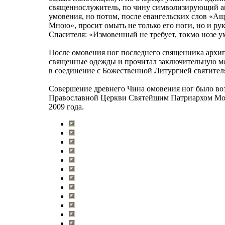
священнослужитель, по чину символизирующий апо
умовения, но потом, после евангельских слов «Ащ
Мною», просит омыть не только его ноги, но и рук
Спасителя: «Измовенный не требует, токмо нозе 
После омовения ног последнего священника архип
священные одежды и прочитал заключительную мо
в соединение с Божественной Литургией святител
Совершение древнего Чина омовения ног было во
Православной Церкви Святейшим Патриархом Мос
2009 года.