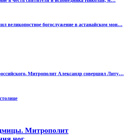
ние в чеcть святителя и исповедника Николая, м…
шил великопостное богослужение в астанайском мон…
ероссийского. Митрополит Александр совершил Литу…
столице
едмицы. Митрополит
ния ног