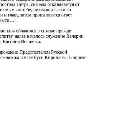
стола Петра, сначала отказывается от
е не умыю тебе, не имаши части со
и и главу, затем произносится ответ
умыти…».
астырь облачился в снятые прежде
литву, далее началось служение Вечерни
я Василия Великого.
зрождено Предстоятелем Русской
ковским и всея Руси Кириллом 16 апреля