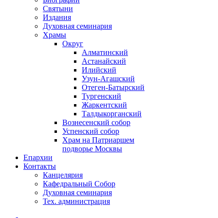
Святыни
Издания
Духовная семинария
Храмы
Округ
Алматинский
Астанайский
Илийский
Узун-Агашский
Отеген-Батырский
Тургенский
Жаркентский
Талдыкорганский
Вознесенский собор
Успенский собор
Храм на Патриаршем
подворье Москвы
Епархии
Контакты
Канцелярия
Кафедральный Собор
Духовная семинария
Тех. администрация