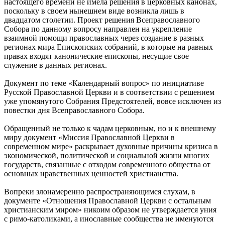
настоящего времени не имела решения в церковных канонах,
поскольку в своем нынешнем виде возникла лишь в
двадцатом столетии. Проект решения Всеправославного
Собора по данному вопросу направлен на укрепление
взаимной помощи православных через создание в разных
регионах мира Епископских собраний, в которые на равных
правах входят канонические епископы, несущие свое
служение в данных регионах.
Документ по теме «Календарный вопрос» по инициативе
Русской Православной Церкви и в соответствии с решением
уже упомянутого Собрания Предстоятелей, вовсе исключен из
повестки дня Всеправославного Собора.
Обращенный не только к чадам церковным, но и к внешнему
миру документ «Миссия Православной Церкви в
современном мире» раскрывает духовные причины кризиса в
экономической, политической и социальной жизни многих
государств, связанные с отходом современного общества от
основных нравственных ценностей христианства.
Вопреки злонамеренно распространяющимся слухам, в
документе «Отношения Православной Церкви с остальным
христианским миром» никоим образом не утверждается уния
с римо-католиками, а инославные сообщества не именуются