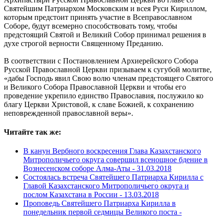
Святейшим Патриархом Московским и всея Руси Кириллом,
которым предстоит принять участие в Всеправославном
Соборе, будут всемерно способствовать тому, чтобы
предстоящий Святой и Великий Собор принимал решения в
духе строгой верности Священному Преданию.
В соответствии с Постановлением Архиерейского Собора
Русской Православной Церкви призываем к сугубой молитве,
«дабы Господь явил Свою волю членам предстоящего Святого
и Великого Собора Православной Церкви и чтобы его
проведение укрепило единство Православия, послужило ко
благу Церкви Христовой, к славе Божией, к сохранению
неповрежденной православной веры».
Читайте так же:
В канун Вербного воскресения Глава Казахстанского
Митрополичьего округа совершил всенощное бдение в
Вознесенском соборе Алма-Аты -
31.03.2018
Состоялась встреча Святейшего Патриарха Кирилла с
Главой Казахстанского Митрополичьего округа и
послом Казахстана в России -
13.03.2018
Проповедь Святейшего Патриарха Кирилла в
понедельник первой седмицы Великого поста -