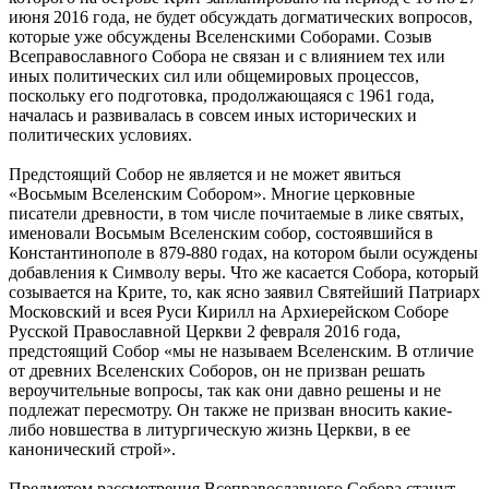
июня 2016 года, не будет обсуждать догматических вопросов,
которые уже обсуждены Вселенскими Соборами. Созыв
Всеправославного Собора не связан и с влиянием тех или
иных политических сил или общемировых процессов,
поскольку его подготовка, продолжающаяся с 1961 года,
началась и развивалась в совсем иных исторических и
политических условиях.
Предстоящий Собор не является и не может явиться
«Восьмым Вселенским Собором». Многие церковные
писатели древности, в том числе почитаемые в лике святых,
именовали Восьмым Вселенским собор, состоявшийся в
Константинополе в 879-880 годах, на котором были осуждены
добавления к Символу веры. Что же касается Собора, который
созывается на Крите, то, как ясно заявил Святейший Патриарх
Московский и всея Руси Кирилл на Архиерейском Соборе
Русской Православной Церкви 2 февраля 2016 года,
предстоящий Собор «мы не называем Вселенским. В отличие
от древних Вселенских Соборов, он не призван решать
вероучительные вопросы, так как они давно решены и не
подлежат пересмотру. Он также не призван вносить какие-
либо новшества в литургическую жизнь Церкви, в ее
канонический строй».
Предметом рассмотрения Всеправославного Собора станут