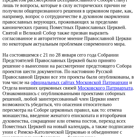
лишь те вопросы, которые в силу исторических причин не
получили общепризнанного решения в церковном праве, как,
например, вопрос о сотрудничестве в духовном окормлении
православных верующих, проживающих за пределами
канонических границ Поместных Православных Церквей.
Святой и Великий Собор также призван выразить
согласованное и авторитетное мнение Православной Церкви
по некоторым актуальным проблемам современного мира.
На состоявшемся с 21 по 28 января сего года Собрании
Предстоятелей Православных Церквей было принято
решение о вынесении на рассмотрение предстоящего Собора
проектов шести документов. По настоянию Русской
Православной Церкви все эти проекты были опубликованы, в
том числе на
официальных сайтах Московской Патриархии
и
Отдела внешних церковных связей
Московского Патриархата
.
Ознакомившись с опубликованными проектами соборных
решений, любой заинтересованный член Церкви имеет
возможность убедиться, что опасения относительно
пересмотра на Соборе церковных правил, как то: отмена
монашества, введение женатого епископата и второбрачия
духовенства, сокращение или отмена постов, переход всех
Поместных Церквей на новый календарь, а также подписание
унии с Римско-Католической Церковью и объединение с