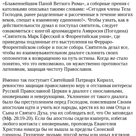
«Блаженнейшим Папой Ветхого Рима», а соборные прения с
католиками описывал такими словами: «Сегодня члены Тела
Господня, ранее разделенные и рассеченные в течение многих
веков, спешат к взаимному единению!». Чтобы узнать, как в
действительности думал и поступал святитель, следует
ознакомиться с книгой архимандрита Амвросия (Погодина)
«Святитель Марк Ефесский и Флорентийская уния», где
приведены подлинные его выступления на Ферраро-
Флорентийском соборе и после собора. Святитель делал все,
чтобы во взаимоуважительном диалоге склонить своих
оппонентов к возвращению на путь истины. Когда же стало
понятно, что это невозможно, он мужественно противостал
латинянам, защищая чистоту Православия.
Именно так поступает Святейший Патриарх Кирилл,
ревностно защищая православную веру и отстаивая интересы
Русской Православной Церкви в диалоге с инославными,
иноверными и неверующими. Уклонение от такого диалога
было бы преступлением перед Господом, повелевшим Своим
апостолам идти и учить все народы, крестя их во имя Отца и
Сына и Святаго Духа, уча их соблюдать всё, что Он заповедал
(Мф. 28:19-20). Если бы апостолы сидели взаперти, избегая
любого контакта с иноверными, проповедь Евангелия
Христова никогда бы не вышла за пределы Сионской
горницы. Гнушение людьми другой веры или иных взглядов