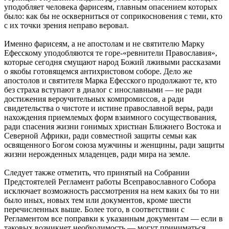
уподобляет человека фарисеям, главным опасением которых
было: как бы не оскверниться от соприкосновения с теми, кто
с их точки зрения неправо веровал.
Именно фарисеям, а не апостолам и не святителю Марку
Ефесскому уподобляются те горе-«ревнители Православия»,
которые сегодня смущают народ Божий лживыми рассказами
о якобы готовящемся антихристовом соборе. Дело же
апостолов и святителя Марка Ефесского продолжают те, кто
без страха вступают в диалог с инославными — не ради
достижения вероучительных компромиссов, а ради
свидетельства о чистоте и истине православной веры, ради
нахождения приемлемых форм взаимного сосуществования,
ради спасения жизни гонимых христиан Ближнего Востока и
Северной Африки, ради совместной защиты семьи как
освященного Богом союза мужчины и женщины, ради защиты
жизни нерожденных младенцев, ради мира на земле.
Следует также отметить, что принятый на Собрании
Предстоятелей Регламент работы Всеправославного Собора
исключает возможность рассмотрения на нем каких бы то ни
было иных, новых тем или документов, кроме шести
перечисленных выше. Более того, в соответствии с
Регламентом все поправки к указанным документам — если в
таковых возникнет необходимость — могут приниматься