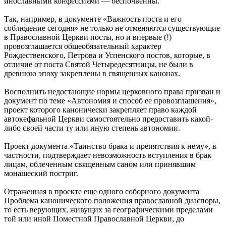
инославными конфессиями — беспочвенны.
Так, например, в документе «Важность поста и его
соблюдение сегодня» не только не отменяются существующие
в Православной Церкви посты, но и впервые (!)
провозглашается общеобязательный характер
Рождественского, Петрова и Успенского постов, которые, в
отличие от поста Святой Четыредесятницы, не были в
древнюю эпоху закреплены в священных канонах.
Восполнить недостающие нормы церковного права призван и
документ по теме «Автономия и способ ее провозглашения»,
проект которого канонически закрепляет право каждой
автокефальной Церкви самостоятельно предоставить какой-
либо своей части ту или иную степень автономии.
Проект документа «Таинство брака и препятствия к нему», в
частности, подтверждает невозможность вступления в брак
лицам, облеченным священным саном или принявшим
монашеский постриг.
Отраженная в проекте еще одного соборного документа
Проблема канонического положения православной диаспоры,
то есть верующих, живущих за географическими пределами
той или иной Поместной Православной Церкви, до