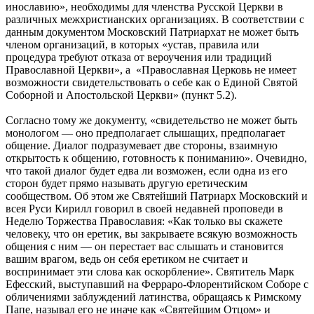
инославию», необходимы для членства Русской Церкви в
различных межхристианских организациях. В соответствии с
данным документом Московский Патриархат не может быть
членом организаций, в которых «устав, правила или
процедура требуют отказа от вероучения или традиций
Православной Церкви», а «Православная Церковь не имеет
возможности свидетельствовать о себе как о Единой Святой
Соборной и Апостольской Церкви» (пункт 5.2).
Согласно тому же документу, «свидетельство не может быть
монологом — оно предполагает слышащих, предполагает
общение. Диалог подразумевает две стороны, взаимную
открытость к общению, готовность к пониманию». Очевидно,
что такой диалог будет едва ли возможен, если одна из его
сторон будет прямо называть другую еретическим
сообществом. Об этом же Святейший Патриарх Московский и
всея Руси Кирилл говорил в своей недавней проповеди в
Неделю Торжества Православия: «Как только вы скажете
человеку, что он еретик, вы закрываете всякую возможность
общения с ним — он перестает вас слышать и становится
вашим врагом, ведь он себя еретиком не считает и
воспринимает эти слова как оскорбление». Святитель Марк
Ефесский, выступавший на Ферраро-Флорентийском Соборе с
обличениями заблуждений латинства, обращаясь к Римскому
Папе, называл его не иначе как «Святейшим Отцом» и