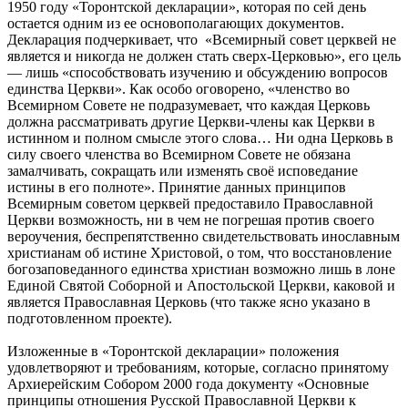
1950 году «Торонтской декларации», которая по сей день
остается одним из ее основополагающих документов.
Декларация подчеркивает, что «Всемирный совет церквей не
является и никогда не должен стать сверх-Церковью», его цель
— лишь «способствовать изучению и обсуждению вопросов
единства Церкви». Как особо оговорено, «членство во
Всемирном Совете не подразумевает, что каждая Церковь
должна рассматривать другие Церкви-члены как Церкви в
истинном и полном смысле этого слова… Ни одна Церковь в
силу своего членства во Всемирном Совете не обязана
замалчивать, сокращать или изменять своё исповедание
истины в его полноте». Принятие данных принципов
Всемирным советом церквей предоставило Православной
Церкви возможность, ни в чем не погрешая против своего
вероучения, беспрепятственно свидетельствовать инославным
христианам об истине Христовой, о том, что восстановление
богозаповеданного единства христиан возможно лишь в лоне
Единой Святой Соборной и Апостольской Церкви, каковой и
является Православная Церковь (что также ясно указано в
подготовленном проекте).
Изложенные в «Торонтской декларации» положения
удовлетворяют и требованиям, которые, согласно принятому
Архиерейским Собором 2000 года документу «Основные
принципы отношения Русской Православной Церкви к