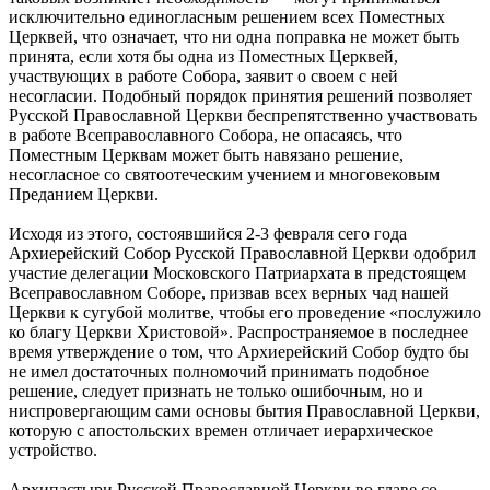
исключительно единогласным решением всех Поместных
Церквей, что означает, что ни одна поправка не может быть
принята, если хотя бы одна из Поместных Церквей,
участвующих в работе Собора, заявит о своем с ней
несогласии. Подобный порядок принятия решений позволяет
Русской Православной Церкви беспрепятственно участвовать
в работе Всеправославного Собора, не опасаясь, что
Поместным Церквам может быть навязано решение,
несогласное со святоотеческим учением и многовековым
Преданием Церкви.
Исходя из этого, состоявшийся 2-3 февраля сего года
Архиерейский Собор Русской Православной Церкви одобрил
участие делегации Московского Патриархата в предстоящем
Всеправославном Соборе, призвав всех верных чад нашей
Церкви к сугубой молитве, чтобы его проведение «послужило
ко благу Церкви Христовой». Распространяемое в последнее
время утверждение о том, что Архиерейский Собор будто бы
не имел достаточных полномочий принимать подобное
решение, следует признать не только ошибочным, но и
ниспровергающим сами основы бытия Православной Церкви,
которую с апостольских времен отличает иерархическое
устройство.
Архипастыри Русской Православной Церкви во главе со