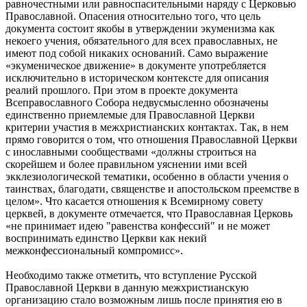
равночестными или равноспасительными наряду с Церковью
Православной. Опасения относительно того, что цель
документа состоит якобы в утверждении экуменизма как
некоего учения, обязательного для всех православных, не
имеют под собой никаких оснований. Само выражение
«экуменическое движение» в документе употребляется
исключительно в историческом контексте для описания
реалий прошлого. При этом в проекте документа
Всеправославного Собора недвусмысленно обозначены
единственно приемлемые для Православной Церкви
критерии участия в межхристианских контактах. Так, в нем
прямо говорится о том, что отношения Православной Церкви
с инославными сообществами «должны строиться на
скорейшем и более правильном уяснении ими всей
экклезиологической тематики, особенно в области учения о
таинствах, благодати, священстве и апостольском преемстве в
целом». Что касается отношения к Всемирному совету
церквей, в документе отмечается, что Православная Церковь
«не принимает идею "равенства конфессий" и не может
воспринимать единство Церкви как некий
межконфессиональный компромисс».
Необходимо также отметить, что вступление Русской
Православной Церкви в данную межхристианскую
организацию стало возможным лишь после принятия ею в