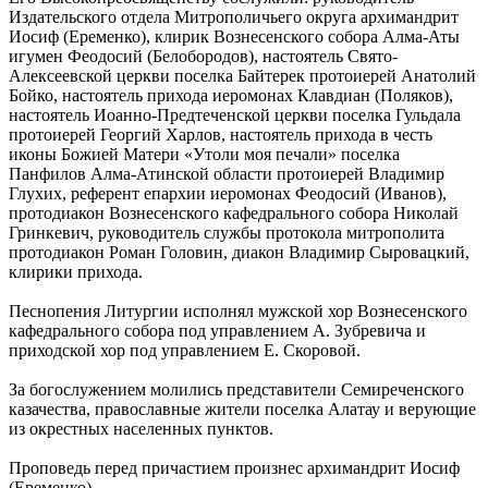
Издательского отдела Митрополичьего округа архимандрит
Иосиф (Еременко), клирик Вознесенского собора Алма-Аты
игумен Феодосий (Белобородов), настоятель Свято-
Алексеевской церкви поселка Байтерек протоиерей Анатолий
Бойко, настоятель прихода иеромонах Клавдиан (Поляков),
настоятель Иоанно-Предтеченской церкви поселка Гульдала
протоиерей Георгий Харлов, настоятель прихода в честь
иконы Божией Матери «Утоли моя печали» поселка
Панфилов Алма-Атинской области протоиерей Владимир
Глухих, референт епархии иеромонах Феодосий (Иванов),
протодиакон Вознесенского кафедрального собора Николай
Гринкевич, руководитель службы протокола митрополита
протодиакон Роман Головин, диакон Владимир Сыровацкий,
клирики прихода.
Песнопения Литургии исполнял мужской хор Вознесенского
кафедрального собора под управлением А. Зубревича и
приходской хор под управлением Е. Скоровой.
За богослужением молились представители Семиреченского
казачества, православные жители поселка Алатау и верующие
из окрестных населенных пунктов.
Проповедь перед причастием произнес архимандрит Иосиф
(Еременко).