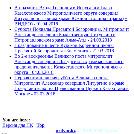
В праздник Входа Господня в Иерусалим Глава
Казахстанского Митрополичьего округа совершил
Литургию в главном храме Южной столицы страны (+
ВИДЕО) -
01.04.2018
Суббота Похвалы Пресвятой Богородицы. Митрополит
Александр совершил Божественную Литургию в
Петропавловском храме Алма-Аты -
24.03.2018
Празднование в честь Курской-Коренной иконы
Пресвятой Богородицы «Знамение» -
21.03.2018
Во 2-е воскресенье Великого поста митрополит
Александр совершил Литургию в храме московского
представительства Казахстанского Митрополичьего
округа -
04.03.2018
Первая поминальная суббота Великого поста.
Митрополит Александр совершил Литургию в храме
Представительства Православной Церкви Казахстана в
Москве -
03.03.2018
You are here:
Версия для ПК
|
Top
pritvor.kz
© 2010-2018 Архив