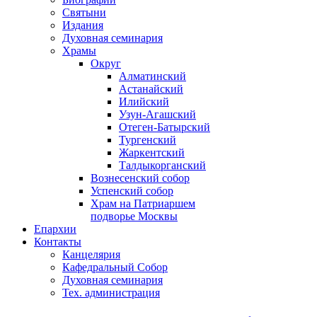
Святыни
Издания
Духовная семинария
Храмы
Округ
Алматинский
Астанайский
Илийский
Узун-Агашский
Отеген-Батырский
Тургенский
Жаркентский
Талдыкорганский
Вознесенский собор
Успенский собор
Храм на Патриаршем
подворье Москвы
Епархии
Контакты
Канцелярия
Кафедральный Собор
Духовная семинария
Тех. администрация