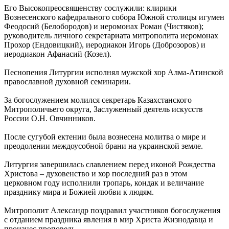
Его Высокопреосвященству сослужили: клирики
Вознесенского кафедрального собора Южной столицы игумен
Феодосий (Белобородов) и иеромонах Роман (Чистяков);
руководитель личного секретариата митрополита иеромонах
Прохор (Ендовицкий), иеродиакон Игорь (Доброзоров) и
иеродиакон Афанасий (Козел).
Песнопения Литургии исполнял мужской хор Алма-Атинской
православной духовной семинарии.
За богослужением молился секретарь Казахстанского
Митрополичьего округа, Заслуженный деятель искусств
России О.Н. Овчинников.
После сугубой ектении была вознесена молитва о мире и
преодолении междоусобной брани на украинской земле.
Литургия завершилась славлением перед иконой Рождества
Христова – духовенство и хор последний раз в этом
церковном году исполнили тропарь, кондак и величание
празднику мира и Божией любви к людям.
Митрополит Александр поздравил участников богослужения
с отданием праздника явления в мир Христа Жизнодавца и
произнес проповедь.