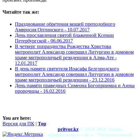
Читайте так же:
Празднование обретения мощей преподобного
Амвросия Оптинского -
10.07.2017
День прославления святой блаженной Ксении
Петербургской -
06.06.2017
В четверг попразднства Рождества Христова
митрополит Александр совершил Литургию в домовом
храме митрополичьей резиденции в Алма-Ате -
12.01.2017
В день памяти святителя Иоасафа Белгородского
митрополит Александр совершил Литургию в домовом
храме митрополичьей резиденции -
23.12.2016
День памяти праведных Симеона Богоприимца и Анны
пророчицы -
16.02.2016
You are here:
Версия для ПК
|
Top
pritvor.kz
© 2010-2018 Архив
официального сайта "Митрополичий