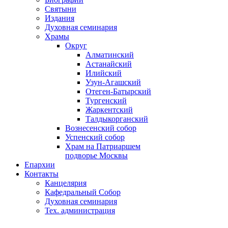
Святыни
Издания
Духовная семинария
Храмы
Округ
Алматинский
Астанайский
Илийский
Узун-Агашский
Отеген-Батырский
Тургенский
Жаркентский
Талдыкорганский
Вознесенский собор
Успенский собор
Храм на Патриаршем
подворье Москвы
Епархии
Контакты
Канцелярия
Кафедральный Собор
Духовная семинария
Тех. администрация