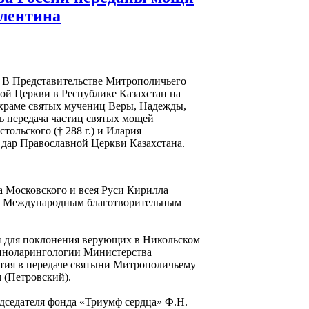
алентина
. В Представительстве Митрополичьего
ой Церкви в Республике Казахстан на
храме святых мучениц Веры, Надежды,
ь передача частиц святых мощей
ольского († 288 г.) и Илария
 в дар Православной Церкви Казахстана.
 Московского и всея Руси Кирилла
у Международным благотворительным
ен для поклонения верующих в Никольском
риноларингологии Министерства
стия в передаче святыни Митрополичьему
 (Петровский).
дседателя фонда «Триумф сердца» Ф.Н.