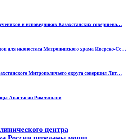
мучеников и исповедников Казахстанских совершена…
он для иконостаса Матронинского храма Иверско-Се…
азахстанского Митрополичьего округа совершил Лит…
ницы Анастасии Римляныни
клинического центра
ва России переданы мощи