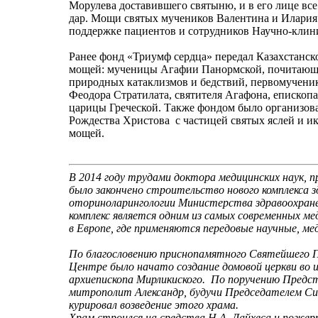
Морулева доставившего святыню, и в его лице вс
дар. Мощи святых мучеников Валентина и Илария
поддержке пациентов и сотрудников Научно-клин
Ранее фонд «Триумф сердца» передал Казахстанс
мощей: мученицы Агафии Панормской, почитающе
природных катаклизмов и бедствий, первомучени
Феодора Стратилата, святителя Агафона, епископа
царицы Греческой. Также фондом было организов
Рождества Христова с частицей святых яслей и и
мощей.
В 2014 году трудами доктора медицинских наук, 
было закончено строительство нового комплекса 
оториноларингологии Министерства здравоохране
комплекс является одним из самых современных ме
в Европе, где применяются передовые научные, ме
По благословению приснопамятного Святейшего Па
Центре было начато создание домовой церкви во 
архиепископа Мирликиского. По поручению Предс
митрополит Александр, будучи Председателем Си
курировал возведение этого храма.
Храм строился на средства Н.А. Дайхеса и пожер