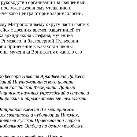
е руководство организации за священный
 послужат духовному утешению и
ического центра оториноларингологии.
кому Митрополичьему округу части святых
йся с древних времен защитницей от
ка архидиакона Стефана, мученика
 Римского, и благоверной Пульхерии,
ано принесение в Казахстан иконы
коны мученика Вонифатия с частью его
профессора Николая Аркадьевича Дайхеса
зданий Научно-клинического центра
ния Российской Федерации. Данный
дицинских научных учреждений в стране и
дицинские и образовательные технологии.
триарха Алексия II в медицинском
имя святителя и чудотворца Николая,
тоятеля Русской Православной Церкви
нодального Отдела по делам молодежи,
твования сотрудников Научно-