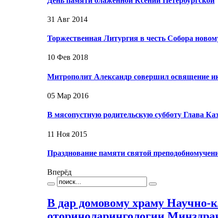
День памяти блаженной Ксении Петербургской
31 Авг 2014
Торжественная Литургия в честь Собора ново
10 Фев 2018
Митрополит Александр совершил освящение ик
05 Мар 2016
В мясопустную родительскую субботу Глава К
11 Ноя 2015
Празднование памяти святой преподобномуче
Вперёд
В дар домовому храму Научно-
оториноларингологии Минздра