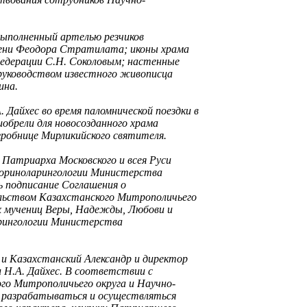
выполненный артелью резчиков
ени Феодора Стратилата; иконы храма
едерации С.Н. Соколовым; настенные
 руководством известного живописца
ина.
 Дайхес во время паломнической поездки в
обрели для новосозданного храма
гробнице Мирликийского святителя.
 Патриарха Московского и всея Руси
оториноларингологии Министерства
ь подписание Соглашения о
ьством Казахстанского Митрополичьего
х мучениц Веры, Надежды, Любови и
рингологии Министерства
и Казахстанский Александр и директор
 Н.А. Дайхес. В соответствии с
о Митрополичьего округа и Научно-
 разрабатываться и осуществляться