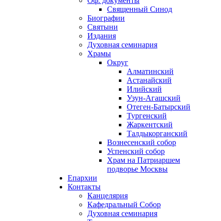
Оф. документы
Священный Синод
Биографии
Святыни
Издания
Духовная семинария
Храмы
Округ
Алматинский
Астанайский
Илийский
Узун-Агашский
Отеген-Батырский
Тургенский
Жаркентский
Талдыкорганский
Вознесенский собор
Успенский собор
Храм на Патриаршем
подворье Москвы
Епархии
Контакты
Канцелярия
Кафедральный Собор
Духовная семинария