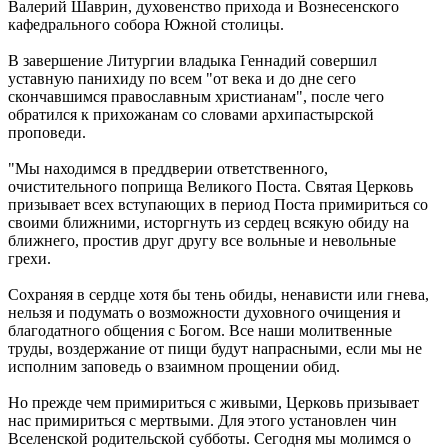
Валерий Шаврин, духовенство прихода и Вознесенского
кафедрального собора Южной столицы.
В завершение Литургии владыка Геннадий совершил
уставную панихиду по всем "от века и до дне сего
скончавшимся православным христианам", после чего
обратился к прихожанам со словами архипастырской
проповеди.
"Мы находимся в преддверии ответственного,
очистительного поприща Великого Поста. Святая Церковь
призывает всех вступающих в период Поста примириться со
своими ближними, исторгнуть из сердец всякую обиду на
ближнего, простив друг другу все вольные и невольные
грехи.
Сохраняя в сердце хотя бы тень обиды, ненависти или гнева,
нельзя и подумать о возможности духовного очищения и
благодатного общения с Богом. Все наши молитвенные
труды, воздержание от пищи будут напрасными, если мы не
исполним заповедь о взаимном прощении обид.
Но прежде чем примириться с живыми, Церковь призывает
нас примириться с мертвыми. Для этого установлен чин
Вселенской родительской субботы. Сегодня мы молимся о