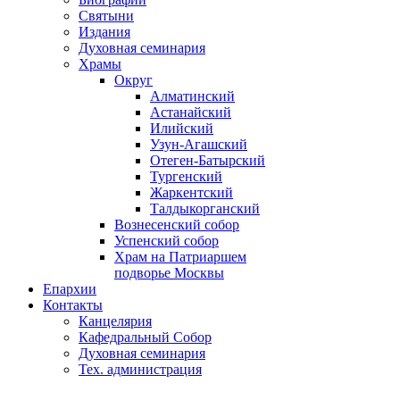
Святыни
Издания
Духовная семинария
Храмы
Округ
Алматинский
Астанайский
Илийский
Узун-Агашский
Отеген-Батырский
Тургенский
Жаркентский
Талдыкорганский
Вознесенский собор
Успенский собор
Храм на Патриаршем
подворье Москвы
Епархии
Контакты
Канцелярия
Кафедральный Собор
Духовная семинария
Тех. администрация