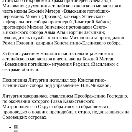
атинского Покровского храма протоиерей Александр
Милованов; духовник астанайского женского монастыря в
честь иконы Божией Матери «Взыскание погибших»
иеромонах Модест (Дроздов); ключарь Успенского
кафедрального собора протоиерей Димитрий Байдек;
протоиерей Михаил Зинченко; протодиакон Свято-
Никольского собора Алма-Аты Георгий Засыпкин;
руководитель службы протокола Митрополита протодиакон
Роман Головин; клирики Константино-Елениского собора.
За богослужением молились настоятельница женского
астанайского монастыря в честь иконы Божией Матери
«Взыскание погибших» игумения Рафаила (Василенко) с
сестрами обители.
Песнопения Литургии исполнял хор Константино-
Еленинского собора под управлением Н.В. Чижовой.
Литургия завершилась славлением Преображению Господню,
по окончании которого Глава Казахстанского
Митрополичьего Округа обратился к собравшимся с
проповедью о подвиге преподобных отцов, подвизавшихся на
Соловецких островах.