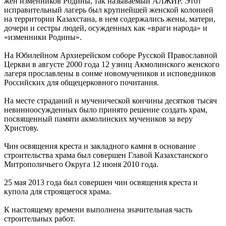
жен изменников Родины, так называемый АЛЖИР. Этот
исправительный лагерь был крупнейшей женской колонией
на территории Казахстана, в нем содержались жены, матери,
дочери и сестры людей, осужденных как «враги народа» и
«изменники Родины».
На Юбилейном Архиерейском соборе Русской Православной
Церкви в августе 2000 года 12 узниц Акмолинского женского
лагеря прославлены в сонме новомучеников и исповедников
Российских для общецерковного почитания.
На месте страданий и мученической кончины десятков тысяч
невинноосужденных было принято решение создать храм,
посвященный памяти акмолинских мучеников за веру
Христову.
Чин освящения креста и закладного камня в основание
строительства храма был совершен Главой Казахстанского
Митрополичьего Округа 12 июня 2010 года.
25 мая 2013 года был совершен чин освящения креста и
купола для строящегося храма.
К настоящему времени выполнена значительная часть
строительных работ.