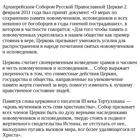
Архиерейским Собором Русской Православной Церкви 2
февраля 2011 года был принят документ «О мерах по
сохранению памяти новомучеников, исповедников и всех
невинно от богоборцев в годы гонений пострадавших», в
котором в частности говорится: «Для того чтобы память о
новомучениках укреплялась в нашем обществе как пример
стояния в вере, Церковь призывает умножить усилия для
распространения в народе почитания святых новомучеников
и исповедников.
Церковь считает своевременным возведение храмов и часовен
в честь новомучеников и исповедников… Собор выражает
уверенность в том, что совместные действия Церкви,
государства и общества, направленные на увековечение
памяти жертв гонений за веру, помогут изменить к лучшему
нравственное состояние людей.
Памятуя слова церковного писателя III века Тертуллиана —
«кровь мучеников есть семя христианства», Собор призывает
всех членов Церкви быть по духу верными наследниками
новомучеников и исповедников, твердо стоять в подвиге
жертвенного свидетельства Истины, не отступать от нее,
малодушно пугаясь вызовов мира, все более удаляющегося от
Христа».