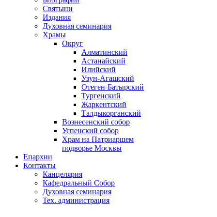
Святыни
Издания
Духовная семинария
Храмы
Округ
Алматинский
Астанайский
Илийский
Узун-Агашский
Отеген-Батырский
Тургенский
Жаркентский
Талдыкорганский
Вознесенский собор
Успенский собор
Храм на Патриаршем
подворье Москвы
Епархии
Контакты
Канцелярия
Кафедральный Собор
Духовная семинария
Тех. администрация