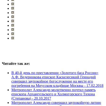
Читайте так же:
В 40-й день по преставлении «Золотого баса России»
А.Ф. Ведерникова епископ Каскелеснкий Геннадий
совершил заупокойное богослужение на месте его
погребения на Миусском кладбище Москвы -
17.02.2018
Митрополит Александр молитвенно почтил память
епископа Архангельского и Холмогорского Тихона
(Степанова) -
20.10.2017
Митрополит Александр совершил заупокойную литию