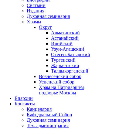
Святыни
Издания
Духовная семинария
Храмы
Округ
Алматинский
Астанайский
Илийский
Узун-Агашский
Отеген-Батырский
Тургенский
Жаркентский
Талдыкорганский
Вознесенский собор
Успенский собор
Храм на Патриаршем
подворье Москвы
Епархии
Контакты
Канцелярия
Кафедральный Собор
Духовная семинария
Тех. администрация