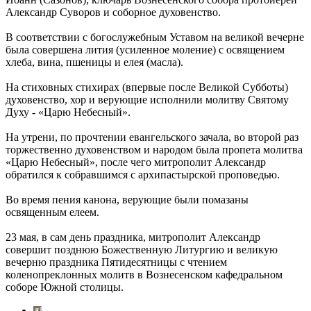
Александр Суворов и соборное духовенство.
В соответствии с богослужебным Уставом на великой вечерне
была совершена лития (усиленное моление) с освящением
хлеба, вина, пшеницы и елея (масла).
На стиховных стихирах (впервые после Великой Субботы)
духовенство, хор и верующие исполнили молитву Святому
Духу - «Царю Небесный».
На утрени, по прочтении евангельского зачала, во второй раз
торжественно духовенством и народом была пропета молитва
«Царю Небесный», после чего митрополит Александр
обратился к собравшимся с архипастырской проповедью.
Во время пения канона, верующие были помазаны
освященным елеем.
23 мая, в сам день праздника, митрополит Александр
совершит позднюю Божественную Литургию и великую
вечерню праздника Пятидесятницы с чтением
коленопреклонных молитв в Вознесенском кафедральном
соборе Южной столицы.