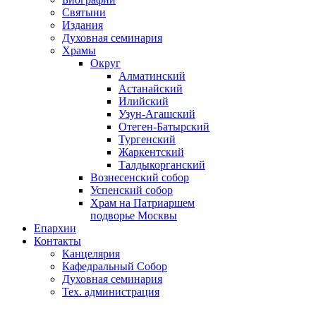
Святыни
Издания
Духовная семинария
Храмы
Округ
Алматинский
Астанайский
Илийский
Узун-Агашский
Отеген-Батырский
Тургенский
Жаркентский
Талдыкорганский
Вознесенский собор
Успенский собор
Храм на Патриаршем
подворье Москвы
Епархии
Контакты
Канцелярия
Кафедральный Собор
Духовная семинария
Тех. администрация