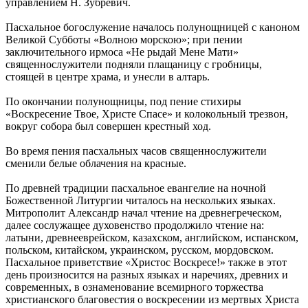
управлением Н. Зубревич.
Пасхальное богослужение началось полунощницей с каноном
Великой Субботы «Волною морскою»; при пении
заключительного ирмоса «Не рыдай Мене Мати»
священнослужители подняли плащаницу с гробницы,
стоящей в центре храма, и унесли в алтарь.
По окончании полунощницы, под пение стихиры
«Воскресение Твое, Христе Спасе» и колокольный трезвон,
вокруг собора был совершен крестный ход.
Во время пения пасхальных часов священнослужители
сменили белые облачения на красные.
По древней традиции пасхальное евангелие на ночной
Божественной Литургии читалось на нескольких языках.
Митрополит Александр начал чтение на древнегреческом,
далее сослужащее духовенство продолжило чтение на:
латыни, древнееврейском, казахском, английском, испанском,
польском, китайском, украинском, русском, мордовском.
Пасхальное приветствие «Христос Воскресе!» также в этот
день произносится на разных языках и наречиях, древних и
современных, в ознаменование всемирного торжества
христианского благовестия о воскресении из мертвых Христа