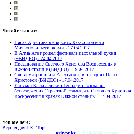
Читайте так же:
Пасха Христова в епархиях Казахстанского
Митрополичьего округа -
27.04.2017
В Алма-Ате прошел фестиваль пасхальной кухни
(+ВИДЕО) -
24.04.2017
Празднование Светлого Христова Воскресения в
Южной столице (ВИДЕО) -
19.04.2017
Слово митрополита Александра в праздник Пасхи
Христовой (ВИДЕО) -
17.04.2017
Епископ Каскеленский Геннадий возглавил
богослужения Страстной седмицы и Светлого Христова
Воскресения в храмах Южной столицы -
17.04.2017
You are here:
Версия для ПК
|
Top
pritvor.kz
© 2010-2018 Архив