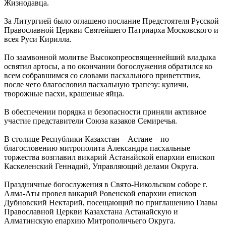
Жизнодавца.
За Литургией было оглашено послание Предстоятеля Русской
Православной Церкви Святейшего Патриарха Московского и
всея Руси Кирилла.
По заамвонной молитве Высокопреосвященнейший владыка
освятил артосы, а по окончании богослужения обратился ко
всем собравшимся со словами пасхального приветствия,
после чего благословил пасхальную трапезу: куличи,
творожные пасхи, крашеные яйца.
В обеспечении порядка и безопасности приняли активное
участие представители Союза казаков Семиречья.
В столице Республики Казахстан – Астане – по
благословению митрополита Александра пасхальные
торжества возглавил викарий Астанайской епархии епископ
Каскеленский Геннадий, Управляющий делами Округа.
Праздничные богослужения в Свято-Никольском соборе г.
Алма-Аты провел викарий Ровенской епархии епископ
Дубновский Нектарий, посещающий по приглашению Главы
Православной Церкви Казахстана Астанайскую и
Алматинскую епархию Митрополичьего Округа.