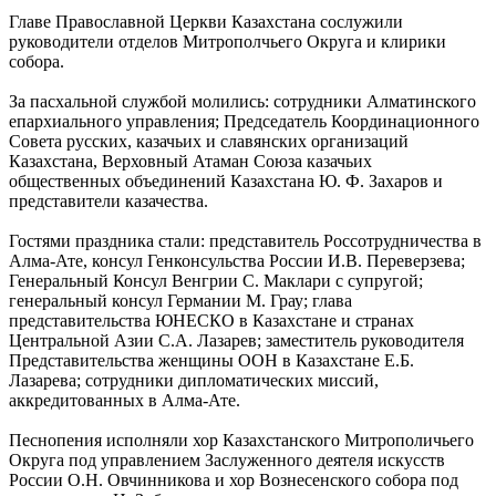
Главе Православной Церкви Казахстана сослужили
руководители отделов Митрополчьего Округа и клирики
собора.
За пасхальной службой молились: сотрудники Алматинского
епархиального управления; Председатель Координационного
Совета русских, казачьих и славянских организаций
Казахстана, Верховный Атаман Союза казачьих
общественных объединений Казахстана Ю. Ф. Захаров и
представители казачества.
Гостями праздника стали: представитель Россотрудничества в
Алма-Ате, консул Генконсульства России И.В. Переверзева;
Генеральный Консул Венгрии С. Маклари с супругой;
генеральный консул Германии М. Грау; глава
представительства ЮНЕСКО в Казахстане и странах
Центральной Азии С.А. Лазарев; заместитель руководителя
Представительства женщины ООН в Казахстане Е.Б.
Лазарева; сотрудники дипломатических миссий,
аккредитованных в Алма-Ате.
Песнопения исполняли хор Казахстанского Митрополичьего
Округа под управлением Заслуженного деятеля искусств
России О.Н. Овчинникова и хор Вознесенского собора под