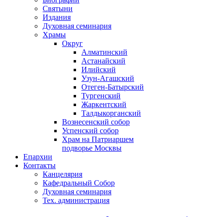
Святыни
Издания
Духовная семинария
Храмы
Округ
Алматинский
Астанайский
Илийский
Узун-Агашский
Отеген-Батырский
Тургенский
Жаркентский
Талдыкорганский
Вознесенский собор
Успенский собор
Храм на Патриаршем
подворье Москвы
Епархии
Контакты
Канцелярия
Кафедральный Собор
Духовная семинария
Тех. администрация