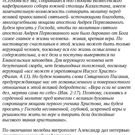
«Сегодня все мы, собравшиеся под сводами Вознесенского
кафедрального собора южной столицы Казахстана, имеем
замечательную возможность сотворить молитву перед
великой православной святыней- источающими благодать,
многоцелебными мощами апостола Андрея Первозванного.
Будем просить у Господа, чтобы по молитвам святого
апостола Андрея Первозванного нам было даровано от Бога
самое главное в жизни человека- живая, крепкая вера. По
настоящему счастливым в этой жизни может быть только
верующий человек, поскольку вся его жизнь осмысленна и
содержательна, а все дела и поступки выверяются по
Евангельским заповедям. Для верующего человека нет
безутешной скорби, нет безвыходных положений, поскольку
верующий «все может в укрепляющем Иисусе Христе»
(Филип. 4:13). Но будем помнить слова Священного Писания,
предупреждающие нас от легкомысленного и поверхностного
отношения к этой великой добродетели: «Вера если не имеет
дел, мертва сама по себе» (Иак. 2:17). Поэтому, склоняясь в
сердечной молитве пред ковчегом с великим духовным
сокровищем мощами первого ученика Христова, мы будем
просить у Господа несомненной, глубокой, искренней веры и
решимости жить по вере и творить дела достойные
высокого звания христианина».
По окончании молебна митрополит Александр дал интервью