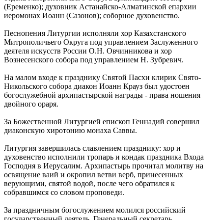
(Еременко); духовник Астанайско-Алматинской епархии
иеромонах Иоанн (Сазонов); соборное духовенство.
Песнопения Литургии исполняли хор Казахстанского
Митрополичьего Округа под управлением Заслуженного
деятеля искусств России О.Н. Овчинникова и хор
Вознесенского собора под управлением Н. Зубревич.
На малом входе к празднику Святой Пасхи клирик Свято-
Никольского собора диакон Иоанн Крауз был удостоен
богослужебной архипастырской награды - права ношения
двойного ораря.
За Божественной Литургией епископ Геннадий совершил
диаконскую хиротонию монаха Саввы.
Литургия завершилась славлением празднику: хор и
духовенство исполнили тропарь и кондак праздника Входа
Господня в Иерусалим. Архипастырь прочитал молитву на
освящение ваий и окропил ветви верб, принесенных
верующими, святой водой, после чего обратился к
собравшимся со словом проповеди.
За праздничным богослужением молился российский
государственный деятель, Генеральный секретарь