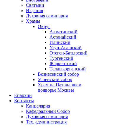
Святыни
Издания
Духовная семинария
Храмы
Округ
Алматинский
Астанайский
Илийский
Узун-Агашский
Отеген-Батырский
Тургенский
Жаркентский
Талдыкорганский
Вознесенский собор
Успенский собор
Храм на Патриаршем
подворье Москвы
Епархии
Контакты
Канцелярия
Кафедральный Собор
Духовная семинария
Тех. администрация