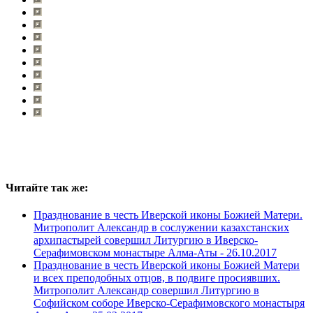
Читайте так же:
Празднование в честь Иверской иконы Божией Матери.
Митрополит Александр в сослужении казахстанских
архипастырей совершил Литургию в Иверско-
Серафимовском монастыре Алма-Аты -
26.10.2017
Празднование в честь Иверской иконы Божией Матери
и всех преподобных отцов, в подвиге просиявших.
Митрополит Александр совершил Литургию в
Софийском соборе Иверско-Серафимовского монастыря