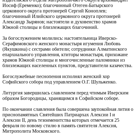
Иосиф (Еременко); благочинный Отеген-Батырского
церковного округа протоиерей Сергий Коноплев;
благочинный Илийского церковного округа протоиерей
Александр Зырянов; настоятели и духовенство храмов
Южной столицы и близлежащих благочиний.
За богослужением молились: настоятельница Иверско-
Серафимовского женского монастыря игумения Любовь
(Якушкина) с сестрами обители; сотрудники Алматинского
епархиального управления, ктиторы монастыря, прихожане
храмов Южной столицы и многочисленные паломники из
близлежащих населенных пунктов, представители казачества.
Богослужебные песнопения исполнял женский хор
Софийского собора под управлением О.Г. Шульженко.
Литургия завершилась славлением перед чтимым Иверским
образом Богородицы, хранящимся в Софийском соборе.
По окончании славления была совершена заупокойная лития о
приснопамятных Святейших Патриархах Алексии I и
Алексии II, день тезоименитства которых отмечается 25
февраля по новому стилю в память святителя Алексия,
Митрополита Московского.