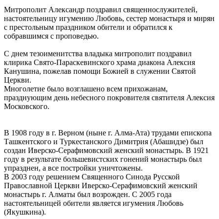
Митрополит Александр поздравил священнослужителей,
настоятельницу игумению Любовь, сестер монастыря и мирян
с престольным праздником обители и обратился к
собравшимся с проповедью.
С днем тезоименитства владыка митрополит поздравил
клирика Свято-Параскевинского храма диакона Алексия
Канушина, пожелав помощи Божией в служении Святой
Церкви.
Многолетие было возглашено всем прихожанам,
празднующим день небесного покровителя святителя Алексия
Московского.
В 1908 году в г. Верном (ныне г. Алма-Ата) трудами епископа
Ташкентского и Туркестанского Димитрия (Абашидзе) был
создан Иверско-Серафимовский женский монастырь. В 1921
году в результате большевистских гонений монастырь был
упразднен, а все постройки уничтожены.
В 2003 году решением Священного Синода Русской
Православной Церкви Иверско-Серафимовский женский
монастырь г. Алматы был возрожден. С 2005 года
настоятельницей обители является игумения Любовь
(Якушкина).