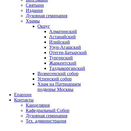
Святыни
Издания
Духовная семинария
Храмы
Округ
Алматинский
Астанайский
Илийский
Узун-Агашский
Отеген-Батырский
Тургенский
Жаркентский
Талдыкорганский
Вознесенский собор
Успенский собор
Храм на Патриаршем
подворье Москвы
Епархии
Контакты
Канцелярия
Кафедральный Собор
Духовная семинария
Тех. администрация