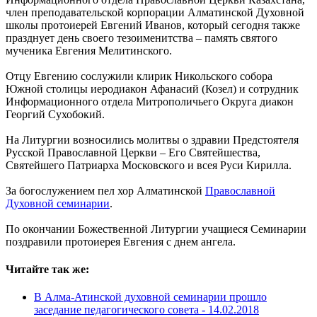
член преподавательской корпорации Алматинской Духовной
школы протоиерей Евгений Иванов, который сегодня также
празднует день своего тезоименитства – память святого
мученика Евгения Мелитинского.
Отцу Евгению сослужили клирик Никольского собора
Южной столицы иеродиакон Афанасий (Козел) и сотрудник
Информационного отдела Митрополичьего Округа диакон
Георгий Сухобокий.
На Литургии возносились молитвы о здравии Предстоятеля
Русской Православной Церкви – Его Святейшества,
Святейшего Патриарха Московского и всея Руси Кирилла.
За богослужением пел хор Алматинской
Православной
Духовной семинарии
.
По окончании Божественной Литургии учащиеся Семинарии
поздравили протоиерея Евгения с днем ангела.
Читайте так же:
В Алма-Атинской духовной семинарии прошло
заседание педагогического совета -
14.02.2018