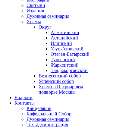
Святыни
Издания
Духовная семинария
Храмы
Округ
Алматинский
Астанайский
Илийский
Узун-Агашский
Отеген-Батырский
Тургенский
Жаркентский
Талдыкорганский
Вознесенский собор
Успенский собор
Храм на Патриаршем
подворье Москвы
Епархии
Контакты
Канцелярия
Кафедральный Собор
Духовная семинария
Тех. администрация