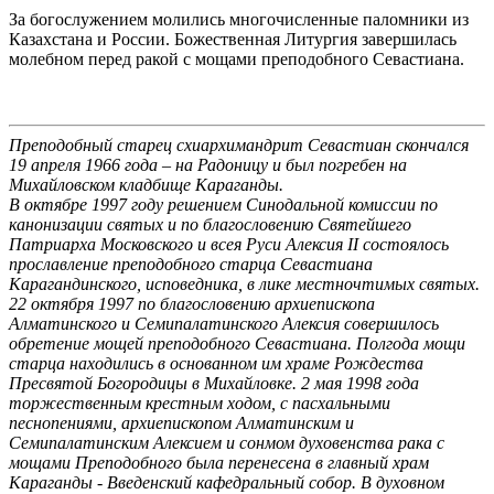
За богослужением молились многочисленные паломники из
Казахстана и России. Божественная Литургия завершилась
молебном перед ракой с мощами преподобного Севастиана.
Преподобный старец схиархимандрит Севастиан скончался
19 апреля 1966 года – на Радоницу и был погребен на
Михайловском кладбище Караганды.
В октябре 1997 году решением Синодальной комиссии по
канонизации святых и по благословению Святейшего
Патриарха Московского и всея Руси Алексия II состоялось
прославление преподобного старца Севастиана
Карагандинского, исповедника, в лике местночтимых святых.
22 октября 1997 по благословению архиепископа
Алматинского и Семипалатинского Алексия совершилось
обретение мощей преподобного Севастиана. Полгода мощи
старца находились в основанном им храме Рождества
Пресвятой Богородицы в Михайловке. 2 мая 1998 года
торжественным крестным ходом, с пасхальными
песнопениями, архиепископом Алматинским и
Семипалатинским Алексием и сонмом духовенства рака с
мощами Преподобного была перенесена в главный храм
Караганды - Введенский кафедральный собор. В духовном