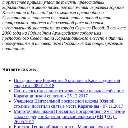
торжестве приняли участие тысячи православных
карагандинцев и многочисленные паломники из разных городов
Казахстана и России. Гроб с мощами преподобного
Севастиана установлен для поклонения в правой части
центрального придела в благолепной раке под сенью,
изготовленной мастерами из города Сергиев Посад. В августе
2000 года на Юбилейном Архиерейском соборе имя
преподобного Севастиана Карагандинского внесено в диптих
новомучеников и исповедников Российских для общецерковного
почитания.
Читайте так же:
Празднование Рождества Христова в Карагандинской
епархии -
08.01.2018
Состоялось ежегодное итоговое епархиальное собрание
Карагандинской епархии -
25.12.2017
Учащиеся Центральной воскресной школы Южной
столицы посетили святые места Караганды -
07.11.2017
Мироточивая икона Пресвятой Богородицы «Умягчение
злых сердец» в Карагандинской епархии (ВИДЕО) -
26.05.2017
Епископ Геннадий выступил на Мариологическом