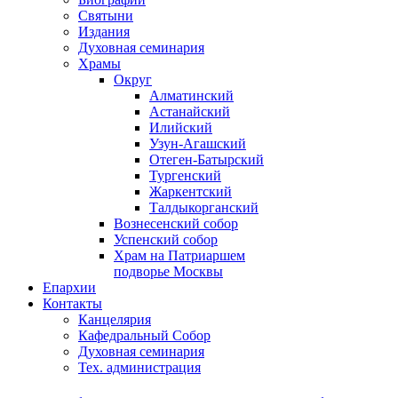
Святыни
Издания
Духовная семинария
Храмы
Округ
Алматинский
Астанайский
Илийский
Узун-Агашский
Отеген-Батырский
Тургенский
Жаркентский
Талдыкорганский
Вознесенский собор
Успенский собор
Храм на Патриаршем
подворье Москвы
Епархии
Контакты
Канцелярия
Кафедральный Собор
Духовная семинария
Тех. администрация