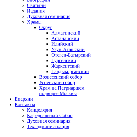
Святыни
Издания
Духовная семинария
Храмы
Округ
Алматинский
Астанайский
Илийский
Узун-Агашский
Отеген-Батырский
Тургенский
Жаркентский
Талдыкорганский
Вознесенский собор
Успенский собор
Храм на Патриаршем
подворье Москвы
Епархии
Контакты
Канцелярия
Кафедральный Собор
Духовная семинария
Тех. администрация