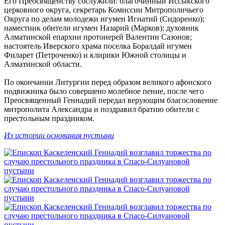
Его Преосвященству сослужили: благочинный Иссыкского
церковного округа, секретарь Комиссии Митрополичьего
Округа по делам молодежи игумен Игнатий (Сидоренко);
наместник обители игумен Назарий (Марков); духовник
Алматинской епархии протоиерей Валентин Сазонов;
настоятель Иверского храма поселка Боралдай игумен
Филарет (Петроченко) и клирики Южной столицы и
Алматинской области.
По окончании Литургии перед образом великого афонского
подвижника было совершено молебное пение, после чего
Преосвященный Геннадий передал верующим благословение
митрополита Александра и поздравил братию обители с
престольным праздником.
Из истории основания пустыни