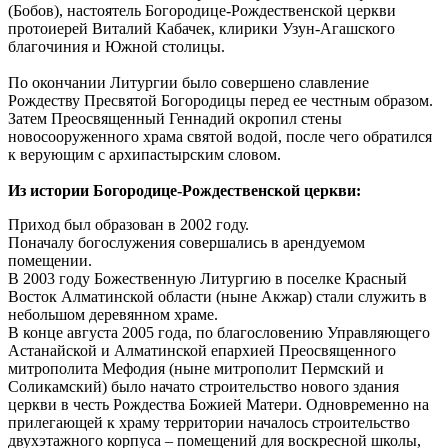
(Бобов), настоятель Богородице-Рождественской церкви
протоиерей Виталий Кабачек, клирики Узун-Агашского
благочиния и Южной столицы.
По окончании Литургии было совершено славление
Рождеству Пресвятой Богородицы перед ее честным образом.
Затем Преосвященный Геннадий окропил стены
новосооруженного храма святой водой, после чего обратился
к верующим с архипастырским словом.
Из истории Богородице-Рождественской церкви:
Приход был образован в 2002 году.
Поначалу богослужения совершались в арендуемом
помещении.
В 2003 году Божественную Литургию в поселке Красный
Восток Алматинской области (ныне Акжар) стали служить в
небольшом деревянном храме.
В конце августа 2005 года, по благословению Управляющего
Астанайской и Алматинской епархией Преосвященного
митрополита Мефодия (ныне митрополит Пермский и
Соликамский) было начато строительство нового здания
церкви в честь Рождества Божией Матери. Одновременно на
прилегающей к храму территории началось строительство
двухэтажного корпуса – помещений для воскресной школы,