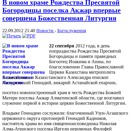
В новом храме Рождества Пресвятой
Богородицы поселка Акжар впервые
совершена Божественная Литургия
22.09.2012 21:40
Новости
-
Богослужения
22 сентября
2012 года, в день
попразднства Рождества Пресвятой
Богородицы и памяти праведных
Богоотец Иоакима и Анны, по
благословению Главы Православной
Церкви Казахстана митрополита
Астанайского и Казахстанского Александра епископ
Каскеленский Геннадий, викарий Астанайской епархии,
посетил новопостроенный храм в честь Рождества Божией
Матери поселка Акжар Алматинской области, где возглавил
служение первой в истории церкви Божественной Литургии.
Владыке Геннадию сослужили: благочинный Узун-Агашского
церковного округа протоиерей Геннадий Кадников,
настоятель храма во имя священноисповедника Николая
Алма-Атинского поселка Иргели иеромонах Филофей