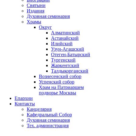
Святыни
Издания
Духовная семинария
Храмы
Округ
Алматинский
Астанайский
Илийский
Узун-Агашский
Отеген-Батырский
Тургенский
Жаркентский
Талдыкорганский
Вознесенский собор
Успенский собор
Храм на Патриаршем
подворье Москвы
Епархии
Контакты
Канцелярия
Кафедральный Собор
Духовная семинария
Тех. администрация