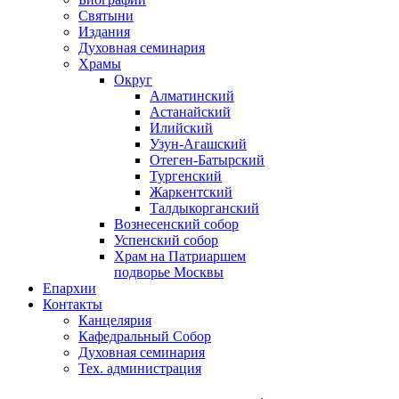
Святыни
Издания
Духовная семинария
Храмы
Округ
Алматинский
Астанайский
Илийский
Узун-Агашский
Отеген-Батырский
Тургенский
Жаркентский
Талдыкорганский
Вознесенский собор
Успенский собор
Храм на Патриаршем
подворье Москвы
Епархии
Контакты
Канцелярия
Кафедральный Собор
Духовная семинария
Тех. администрация