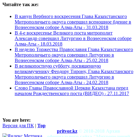
Читайте так же:
В канун Вербного воскресения Глава Казахстанского
Митрополичьего округа совершил всенощное бдение в
Вознесенском соборе Алма-Аты -
31.03.2018
В 4-е воскресенье Великого поста митрополит
Александр совершил Литургию в Вознесенском соборе
Алма-Аты -
18.03.2018
В неделю Торжества Православия Глава Казахстанского
Митрополичьего округа совершил Литургию в
Вознесенском соборе Алма-Аты -
25.02.2018
В великопостную субботу, посвященную
великомученику Феодору Тирону, Глава Казахстанского
Митрополичьего округа совершил Литургию в
Вознесенском соборе Алма-Аты -
24.02.2018
Слово Главы Православной Церкви Казахстана перед
началом Рождественского поста (ВИДЕО) -
27.11.2017
You are here:
Версия для ПК
|
Top
pritvor.kz
© 2010-2018 Архив
официального сайта "Митрополичий