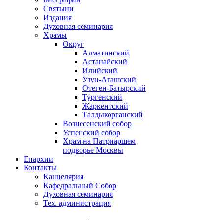
Святыни
Издания
Духовная семинария
Храмы
Округ
Алматинский
Астанайский
Илийский
Узун-Агашский
Отеген-Батырский
Тургенский
Жаркентский
Талдыкорганский
Вознесенский собор
Успенский собор
Храм на Патриаршем
подворье Москвы
Епархии
Контакты
Канцелярия
Кафедральный Собор
Духовная семинария
Тех. администрация