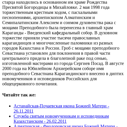
старца находились в основанном им храме Рождества
Пресвятой Богородицы в Михайловке. 2 мая 1998 года
торжественным крестным ходом, с пасхальными
песнопениями, архиепископом Алматинским и
Семипалатинским Алексием и сонмом духовенства рака с
мощами Преподобного была перенесена в главный храм
Караганды - Введенский кафедральный собор. В духовном
торжестве приняли участие тысячи православных
карагандинцев и многочисленные паломники из разных
городов Казахстана и России. Гроб с мощами преподобного
Севастиана установлен для поклонения в правой части
центрального придела в благолепной раке под сенью,
изготовленной мастерами из города Сергиев Посад. В августе
2000 года на Юбилейном Архиерейском соборе имя
преподобного Севастиана Карагандинского внесено в диптих
новомучеников и исповедников Российских для
общецерковного почитания.
Читайте так же:
Астанайская-Почаевская икона Божией Матери -
26.11.2011
Служба святым новомученикам и исповедникам
Казахстанским -
26.02.2011
Алматинская - Феодоровская икона Божией Матери -