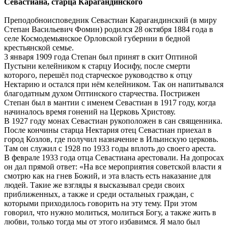
Севастиана, старца Карагандинского
Преподобноисповедник Севастиан Карагандинский (в миру
Степан Васильевич Фомин) родился 28 октября 1884 года в
селе Космодемьянское Орловской губернии в бедной
крестьянской семье.
3 января 1909 года Степан был принят в скит Оптиной
Пустыни келейником к старцу Иосифу, после смерти
которого, перешёл под старческое руководство к отцу
Нектарию и остался при нём келейником. Так он напитывался
благодатным духом Оптинского старчества. Пострижен
Степан был в мантии с именем Севастиан в 1917 году, когда
начиналось время гонений на Церковь Христову.
В 1927 году монах Севастиан рукоположен в сан священника.
После кончины старца Нектария отец Севастиан приехал в
город Козлов, где получил назначение в Ильинскую церковь.
Там он служил с 1928 по 1933 годы вплоть до своего ареста.
В феврале 1933 года отца Севастиана арестовали. На допросах
он дал прямой ответ: «На все мероприятия советской власти я
смотрю как на гнев Божий, и эта власть есть наказание для
людей. Такие же взгляды я высказывал среди своих
приближенных, а также и среди остальных граждан, с
которыми приходилось говорить на эту тему. При этом
говорил, что нужно молиться, молиться Богу, а также жить в
любви, только тогда мы от этого избавимся. Я мало был