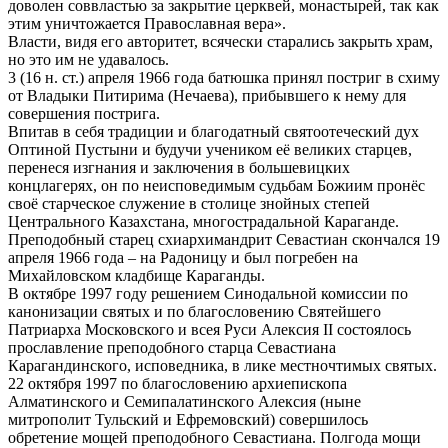
доволен соввластью за закрытие церквей, монастырей, так как
этим уничтожается Православная вера».
Власти, видя его авторитет, всячески старались закрыть храм,
но это им не удавалось.
3 (16 н. ст.) апреля 1966 года батюшка принял постриг в схиму
от Владыки Питирима (Нечаева), прибывшего к нему для
совершения пострига.
Впитав в себя традиции и благодатный святоотеческий дух
Оптиной Пустыни и будучи учеником её великих старцев,
перенеся изгнания и заключения в большевицких
концлагерях, он по неисповедимым судьбам Божиим пронёс
своё старческое служение в столице знойных степей
Центрального Казахстана, многострадальной Караганде.
Преподобный старец схиархимандрит Севастиан скончался 19
апреля 1966 года – на Радоницу и был погребен на
Михайловском кладбище Караганды.
В октябре 1997 году решением Синодальной комиссии по
канонизации святых и по благословению Святейшего
Патриарха Московского и всея Руси Алексия II состоялось
прославление преподобного старца Севастиана
Карагандинского, исповедника, в лике местночтимых святых.
22 октября 1997 по благословению архиепископа
Алматинского и Семипалатинского Алексия (ныне
митрополит Тульский и Ефремовский) совершилось
обретение мощей преподобного Севастиана. Полгода мощи