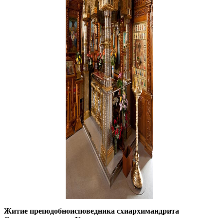
Житие преподобноисповедника схиархимандрита