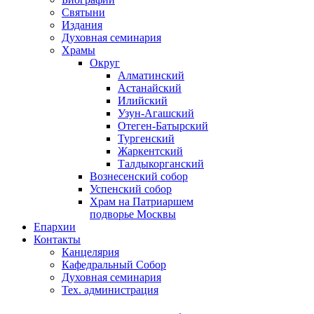
Святыни
Издания
Духовная семинария
Храмы
Округ
Алматинский
Астанайский
Илийский
Узун-Агашский
Отеген-Батырский
Тургенский
Жаркентский
Талдыкорганский
Вознесенский собор
Успенский собор
Храм на Патриаршем
подворье Москвы
Епархии
Контакты
Канцелярия
Кафедральный Собор
Духовная семинария
Тех. администрация