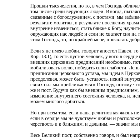
Прошли тысячелетия, но то, в чем Господь облича
том числе среди верующих людей. Иногда, пытаяс
связанные с богослужением, с постами, мы забыва
результате молитвы, в результате посещения храма
внутренне измениться, стать ближе к Богу, научит
окружающих нас людей; и если не хватает сил на 
этом Господь, то, по крайней мере, проявлять доб
Если я не имею любви, говорит апостол Павел, то
Кор. 13:1), то есть пустой человек, у кого в серд
внешних церковных предписаний необходимо, пот
мобилизовать волю, победить свои слабости. Лень 
предписания церковного устава, мы идем в Церков
преодолевая, может быть, усталость, некий внутр
своих сил мы приближаемся к Господу, потому что
же и пост. Будучи как бы внешним предписанием,
изменение внутреннего состояния человека, и, и
можем многого добиться.
Но при всем том, если наша религиозная жизнь н
если в сердце мы не чувствуем любви и располож
черствость и к ближним, и дальним, — значит мы 
Весь Великий пост, собственно говоря, и был нап