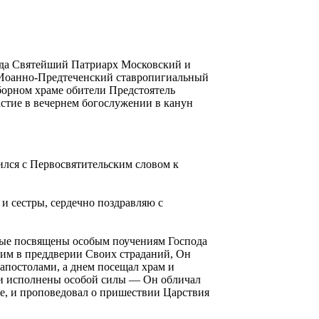
да Святейший Патриарх Московский и
 Иоанно-Предтеченский ставропигиальный
борном храме обители Предстоятель
стие в вечернем богослужении в канун
лся с Первосвятительским словом к
 и сестры, сердечно поздравляю с
орые посвящены особым поучениям Господа
лим в преддверии Своих страданий, Он
апостолами, а днем посещал храм и
ли исполнены особой силы — Он обличал
ее, и проповедовал о пришествии Царствия