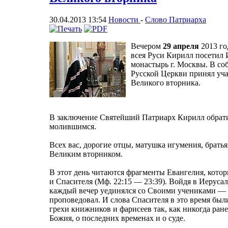
30.04.2013 13:54
Новости
-
Слово Патриарха
Вечером
29 апреля
2013 го
всея Руси Кирилл посетил
монастырь г. Москвы. В со
Русской Церкви принял уча
Великого вторника.
В заключение Святейший Патриарх Кирилл обрати
молившимся.
Всех вас, дорогие отцы, матушка игумения, братья
Великим вторником.
В этот день читаются фрагменты Евангелия, кот
и Спасителя (Мф. 22:15 — 23:39). Войдя в Иеруса
каждый вечер уединялся со Своими учениками — 
проповедовал. И слова Спасителя в это время бы
грехи книжников и фарисеев так, как никогда ран
Божия, о последних временах и о суде.