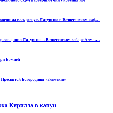
ополичьего округа совершил чин умовения ног
 совершил воскресную Литургию в Вознесенском каф…
др совершил Литургию в Вознесенском соборе Алма-…
ери Божией
ы Пресвятой Богородицы «Знамение»
ха Кирилла в канун