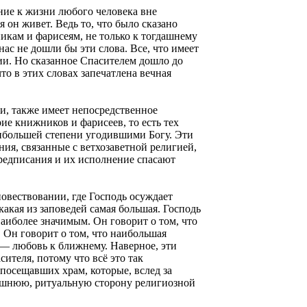
ние к жизни любого человека вне
я он живет. Ведь то, что было сказано
никам и фарисеям, не только к тогдашнему
нас не дошли бы эти слова. Все, что имеет
рии. Но сказанное Спасителем дошло до
то в этих словах запечатлена вечная
и, также имеет непосредственное
ие книжников и фарисеев, то есть тех
аибольшей степени угодившими Богу. Эти
ия, связанные с ветхозаветной религией,
предписания и их исполнение спасают
овествовании, где Господь осуждает
 какая из заповедей самая большая. Господь
наиболее значимым. Он говорит о том, что
 Он говорит о том, что наибольшая
й — любовь к ближнему. Наверное, эти
ителя, потому что всё это так
посещавших храм, которые, вслед за
ешнюю, ритуальную сторону религиозной