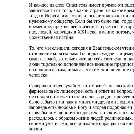
И каждое из слов Спасителя имеет прямое отноше
зависимости от того, в какой стране и в какое врем
тогда в Иерусалиме, относилось не только к книж
иудейскому обществу. Если бы это было так, то до 
временное, преходящее значение, теряется в исто
нас, людей, живущих в XXI веке, именно потому, ч
Божественная истина.
То, что мы слышали сегодня в Евангельском чтени
отношение ко всем нам. Господь осуждает лицемер
самых людей, которые считали себя святыми, в н
люди тщательно исполняли все внешние предписан
и гордились этим, полагая, что именно внешние 
человека.
Совершенно неслучайно в этом же Евангельском п
фарисеев за их лицемерие, есть и ответ на вопрос,
не говорит о том, что почиталось среди фарисеев 
было забыто ими, как и многими другими людьми.
заповедь есть любовь к Богу и вторая подобная е
слова были малопонятны для тех, кто окружал Спас
расходилось с образом жизни людей религиозных, 
своими учителями, всё внимание обращали на вн
жизни.