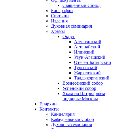
Оф. документы
Священный Синод
Биографии
Святыни
Издания
Духовная семинария
Храмы
Округ
Алматинский
Астанайский
Илийский
Узун-Агашский
Отеген-Батырский
Тургенский
Жаркентский
Талдыкорганский
Вознесенский собор
Успенский собор
Храм на Патриаршем
подворье Москвы
Епархии
Контакты
Канцелярия
Кафедральный Собор
Духовная семинария