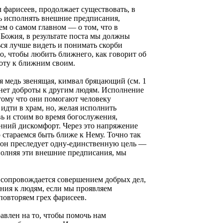
л фарисеев, продолжает существовать, в
ь исполнять внешние предписания,
ем о самом главном — о том, что в
 Божия, в результате поста мы должны
ься лучше видеть и понимать скорби
то, чтобы любить ближнего, как говорит об
роту к ближним своим.
 я медь звенящая, кимвал бряцающий (см. 1
це нет доброты к другим людям. Исполнение
ому что они помогают человеку
идти в храм, но, желая исполнить
ь и стоим во время богослужения,
енний дискомфорт. Через это напряжение
 стараемся быть ближе к Нему. Точно так
 он преследует одну-единственную цель —
сполняя эти внешние предписания, мы
е сопровождается совершением добрых дел,
ения к людям, если мы проявляем
повторяем грех фарисеев.
равлен на то, чтобы помочь нам