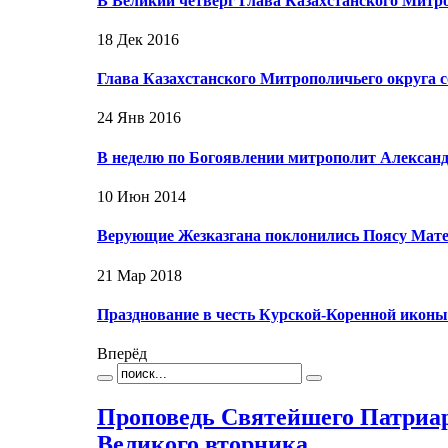
В Великий четверг Глава Казахстанского Митр
18 Дек 2016
Глава Казахстанского Митрополичьего округа
24 Янв 2016
В неделю по Богоявлении митрополит Алексан
10 Июн 2014
Верующие Жезказгана поклонились Поясу Мат
21 Мар 2018
Празднование в честь Курской-Коренной икон
Вперёд
Проповедь Святейшего Патриар
Великого вторника