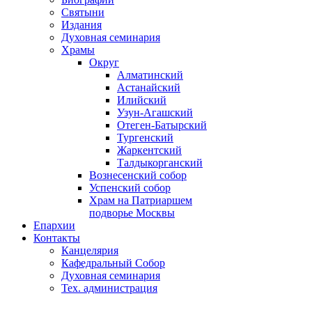
Святыни
Издания
Духовная семинария
Храмы
Округ
Алматинский
Астанайский
Илийский
Узун-Агашский
Отеген-Батырский
Тургенский
Жаркентский
Талдыкорганский
Вознесенский собор
Успенский собор
Храм на Патриаршем
подворье Москвы
Епархии
Контакты
Канцелярия
Кафедральный Собор
Духовная семинария
Тех. администрация