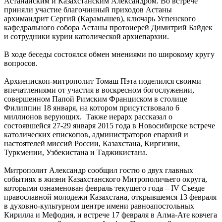
Астанайским и Казахстанским Александром. Во встрече
приняли участие благочинный приходов Астаны
архимандрит Сергий (Карамышев), ключарь Успенского
кафедрального собора Астаны протоиерей Димитрий Байдек
и сотрудники курии католической архиепархии.
В ходе беседы состоялся обмен мнениями по широкому кругу
вопросов.
Архиепископ-митрополит Томаш Пэта поделился своими
впечатлениями от участия в воскресном богослужении,
совершенном Папой Римским Франциском в столице
Филиппин 18 января, на котором присутствовало 6
миллионов верующих. Также иерарх рассказал о
состоявшейся 27-29 января 2015 года в Новосибирске встрече
католических епископов, администраторов епархий и
настоятелей миссий России, Казахстана, Киргизии,
Туркмении, Узбекистана и Таджикистана.
Митрополит Александр сообщил гостю о двух главных
событиях в жизни Казахстанского Митрополичьего округа,
которыми ознаменован февраль текущего года – IV Съезде
православной молодежи Казахстана, открывшемся 13 февраля
в духовно-культурном центре имени равноапостольных
Кирилла и Мефодия, и встрече 17 февраля в Алма-Ате ковчега