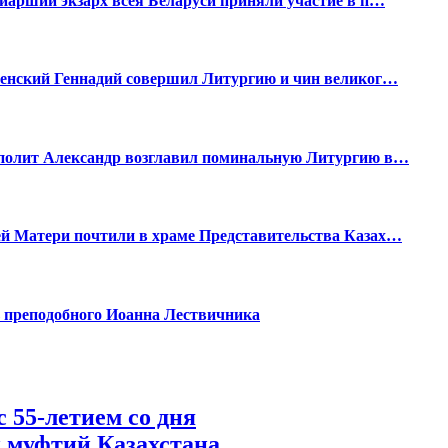
иарший экзарх всея Беларуси приняли участие в п…
ленский Геннадий совершил Литургию и чин великог…
полит Александр возглавил поминальную Литургию в…
й Матери почтили в храме Представительства Казах…
ь преподобного Иоанна Лествичника
 55-летием со дня
 муфтий Казахстана