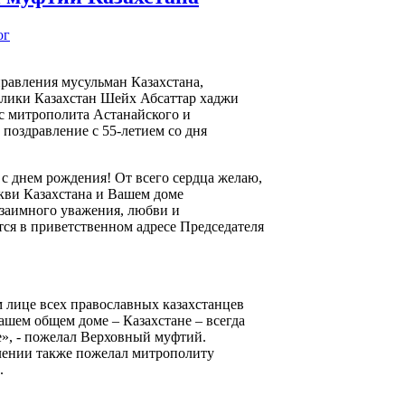
ог
равления мусульман Казахстана,
лики Казахстан Шейх Абсаттар хаджи
с митрополита Астанайского и
 поздравление с 55-летием со дня
с днем рождения! От всего сердца желаю,
кви Казахстана и Вашем доме
взаимного уважения, любви и
тся в приветственном адресе Председателя
 лице всех православных казахстанцев
ашем общем доме – Казахстане – всегда
е», - пожелал Верховный муфтий.
лении также пожелал митрополиту
.