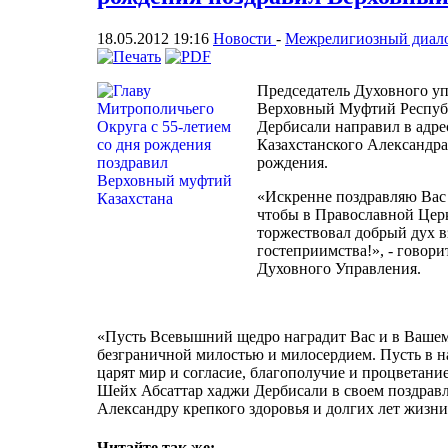
18.05.2012 19:16
Новости
-
Межрелигиозный диал
Председатель Духовного уп
Верховный Муфтий Респуб
Дербисали направил в адре
Казахстанского Александра
рождения.
«Искренне поздравляю Вас 
чтобы в Православной Цер
торжествовал добрый дух 
гостеприимства!», - говори
Духовного Управления.
«Пусть Всевышний щедро наградит Вас и в Вашем
безграничной милостью и милосердием. Пусть в н
царят мир и согласие, благополучие и процветани
Шейх Абсаттар хаджи Дербисали в своем поздрав
Александру крепкого здоровья и долгих лет жизни
Читайте так же: