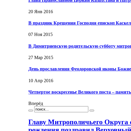
Глава Православной Церкви Казахстана и Патр
20 Янв 2016
В праздник Крещения Господня епископ Каске
07 Ноя 2015
В Димитриевскую родительскую субботу митро
27 Мар 2015
День прославления Феодоровской иконы Божие
10 Апр 2016
Четвертое воскресенье Великого поста – памят
Вперёд
Главу Митрополичьего Округа с
рождения поздравил Верховный