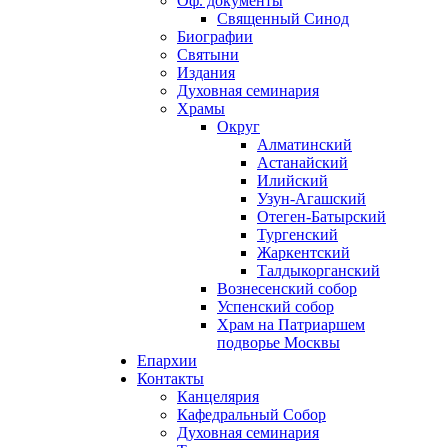
Оф. документы
Священный Синод
Биографии
Святыни
Издания
Духовная семинария
Храмы
Округ
Алматинский
Астанайский
Илийский
Узун-Агашский
Отеген-Батырский
Тургенский
Жаркентский
Талдыкорганский
Вознесенский собор
Успенский собор
Храм на Патриаршем
подворье Москвы
Епархии
Контакты
Канцелярия
Кафедральный Собор
Духовная семинария