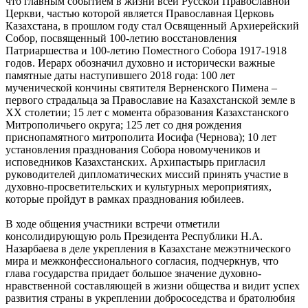
что главным событием в жизни всей Русской Православной
Церкви, частью которой является Православная Церковь
Казахстана, в прошлом году стал Освященный Архиерейский
Собор, посвященный 100-летию восстановления
Патриаршества и 100-летию Поместного Собора 1917-1918
годов. Иерарх обозначил духовно и исторически важные
памятные даты наступившего 2018 года: 100 лет
мученической кончины святителя Верненского Пимена –
первого страдальца за Православие на Казахстанской земле в
ХХ столетии; 15 лет с момента образования Казахстанского
Митрополичьего округа; 125 лет со дня рождения
приснопамятного митрополита Иосифа (Чернова); 10 лет
установления празднования Собора новомучеников и
исповедников Казахстанских. Архипастырь пригласил
руководителей дипломатических миссий принять участие в
духовно-просветительских и культурных мероприятиях,
которые пройдут в рамках празднования юбилеев.
В ходе общения участники встречи отметили
консолидирующую роль Президента Республики Н.А.
Назарбаева в деле укрепления в Казахстане межэтнического
мира и межконфессионального согласия, подчеркнув, что
глава государства придает большое значение духовно-
нравственной составляющей в жизни общества и видит успех
развития страны в укреплении добрососедства и братолюбия