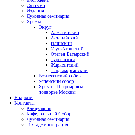
Святыни
Издания
Духовная семинария
Храмы
Округ
Алматинский
Астанайский
Илийский
Узун-Агашский
Отеген-Батырский
Тургенский
Жаркентский
Талдыкорганский
Вознесенский собор
Успенский собор
Храм на Патриаршем
подворье Москвы
Епархии
Контакты
Канцелярия
Кафедральный Собор
Духовная семинария
Тех. администрация