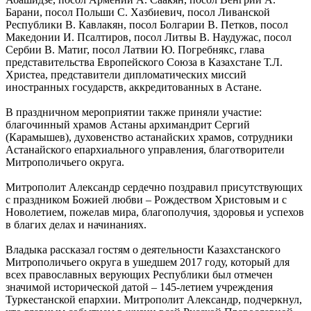
Барани, посол Польши С. Хазбиевич, посол Ливанской
Республики В. Кавлакян, посол Болгарии В. Петков, посол
Македонии И. Псалтиров, посол Литвы В. Наудужас, посол
Сербии В. Матиг, посол Латвии Ю. Погребнякс, глава
представительства Европейского Союза в Казахстане Т.Л.
Христеа, представители дипломатических миссий
иностранных государств, аккредитованных в Астане.
В праздничном мероприятии также приняли участие:
благочинный храмов Астаны архимандрит Сергий
(Карамышев), духовенство астанайских храмов, сотрудники
Астанайского епархиального управления, благотворители
Митрополичьего округа.
Митрополит Александр сердечно поздравил присутствующих
с праздником Божией любви – Рождеством Христовым и с
Новолетием, пожелав мира, благополучия, здоровья и успехов
в благих делах и начинаниях.
Владыка рассказал гостям о деятельности Казахстанского
Митрополичьего округа в ушедшем 2017 году, который для
всех православных верующих Республики был отмечен
значимой исторической датой – 145-летием учреждения
Туркестанской епархии. Митрополит Александр, подчеркнул,