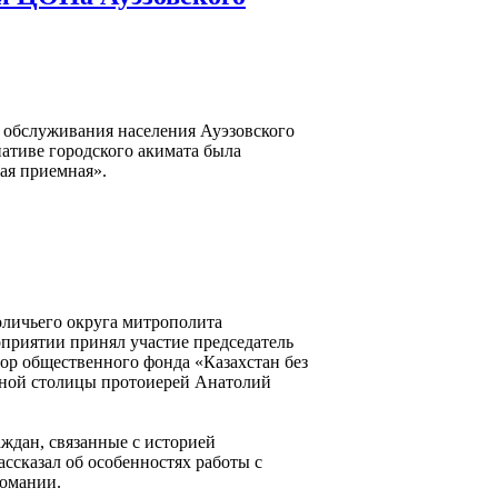
е обслуживания населения Ауэзовского
ативе городского акимата была
ая приемная».
личьего округа митрополита
оприятии принял участие председатель
тор общественного фонда «Казахстан без
жной столицы протоиерей Анатолий
ждан, связанные с историей
ассказал об особенностях работы с
комании.