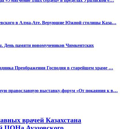
ы «Умягчение злых сердец» в пределах Уральской е…
Невского в Алма-Ате. Верующие Южной столицы Каза…
ы. День памяти новомучеников Чимкентских
аздника Преображения Господня в старейшем храме …
ную православную выставку-форум «От покаяния к в…
лавных врачей Казахстана
ей ЦОНа Ауэзовского