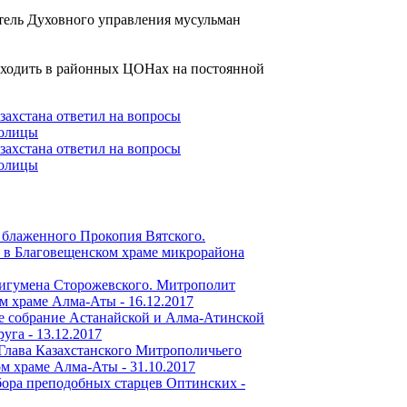
тель Духовного управления мусульман
роходить в районных ЦОНах на постоянной
 блаженного Прокопия Вятского.
в Благовещенском храме микрорайона
 игумена Сторожевского. Митрополит
м храме Алма-Аты -
16.12.2017
ое собрание Астанайской и Алма-Атинской
руга -
13.12.2017
 Глава Казахстанского Митрополичьего
ом храме Алма-Аты -
31.10.2017
ора преподобных старцев Оптинских -