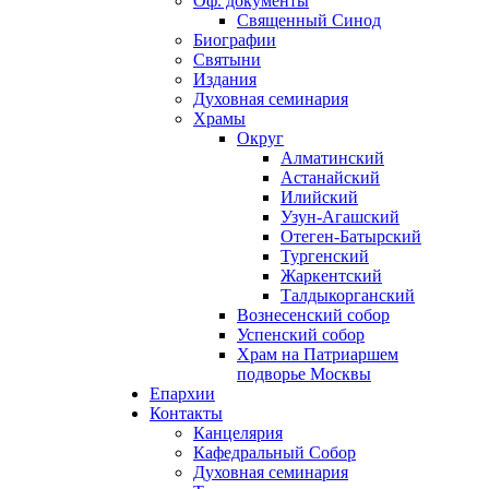
Оф. документы
Священный Синод
Биографии
Святыни
Издания
Духовная семинария
Храмы
Округ
Алматинский
Астанайский
Илийский
Узун-Агашский
Отеген-Батырский
Тургенский
Жаркентский
Талдыкорганский
Вознесенский собор
Успенский собор
Храм на Патриаршем
подворье Москвы
Епархии
Контакты
Канцелярия
Кафедральный Собор
Духовная семинария