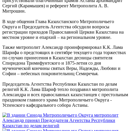
присутствовали благочинный храмов Астаны архимандрит
Сергий (Карамышев) и референт Митрополита А. В.
Митрошин.
В ходе общения Глава Казахстанского Митрополичьего
Округа и Председатель Агентства обсудили вопросы
регистрации приходов Православной Церкви Казахстана на
местном уровне и епархий – на региональном уровне.
Также митрополит Александр проинформировал К.К. Лама
Шарифа о предстоящих в сентябре текущего года торжествах
по случаю принесения в Казахстан десницы святителя
Спиридона Тримифунтского и 1875-летия со дня
мученической кончины святых Веры, Надежды, Любови и
Софии – небесных покровительниц Семиречья.
Председатель Агентства Республики Казахстан по делам
религий К.К. Лама Шариф тепло поздравил митрополита
Александра и всех православных казахстанцев с престольным
праздником главного храма Митрополичьего Округа -
Успенского кафедрального собора Астаны.