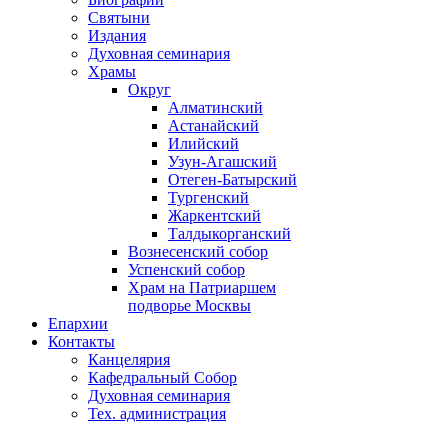
Святыни
Издания
Духовная семинария
Храмы
Округ
Алматинский
Астанайский
Илийский
Узун-Агашский
Отеген-Батырский
Тургенский
Жаркентский
Талдыкорганский
Вознесенский собор
Успенский собор
Храм на Патриаршем
подворье Москвы
Епархии
Контакты
Канцелярия
Кафедральный Собор
Духовная семинария
Тех. администрация