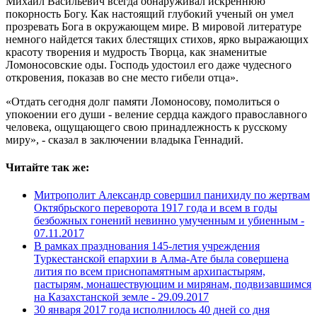
Михаил Васильевич всегда обнаруживал искреннюю
покорность Богу. Как настоящий глубокий ученый он умел
прозревать Бога в окружающем мире. В мировой литературе
немного найдется таких блестящих стихов, ярко выражающих
красоту творения и мудрость Творца, как знаменитые
Ломоносовские оды. Господь удостоил его даже чудесного
откровения, показав во сне место гибели отца».
«Отдать сегодня долг памяти Ломоносову, помолиться о
упокоении его души - веление сердца каждого православного
человека, ощущающего свою принадлежность к русскому
миру», - сказал в заключении владыка Геннадий.
Читайте так же:
Митрополит Александр совершил панихиду по жертвам
Октябрьского переворота 1917 года и всем в годы
безбожных гонений невинно умученным и убиенным -
07.11.2017
В рамках празднования 145-летия учреждения
Туркестанской епархии в Алма-Ате была совершена
лития по всем приснопамятным архипастырям,
пастырям, монашествующим и мирянам, подвизавшимся
на Казахстанской земле -
29.09.2017
30 января 2017 года исполнилось 40 дней со дня