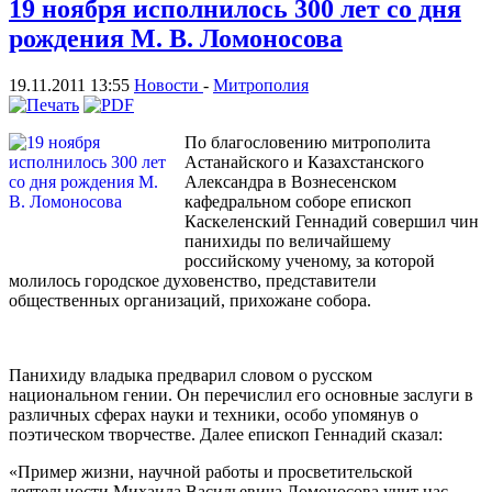
19 ноября исполнилось 300 лет со дня
рождения М. В. Ломоносова
19.11.2011 13:55
Новости
-
Митрополия
По благословению митрополита
Астанайского и Казахстанского
Александра в Вознесенском
кафедральном соборе епископ
Каскеленский Геннадий совершил чин
панихиды по величайшему
российскому ученому, за которой
молилось городское духовенство, представители
общественных организаций, прихожане собора.
Панихиду владыка предварил словом о русском
национальном гении. Он перечислил его основные заслуги в
различных сферах науки и техники, особо упомянув о
поэтическом творчестве. Далее епископ Геннадий сказал:
«Пример жизни, научной работы и просветительской
деятельности Михаила Васильевича Ломоносова учит нас