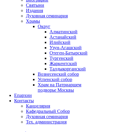
Святыни
Издания
Духовная семинария
Храмы
Округ
Алматинский
Астанайский
Илийский
Узун-Агашский
Отеген-Батырский
Тургенский
Жаркентский
Талдыкорганский
Вознесенский собор
Успенский собор
Храм на Патриаршем
подворье Москвы
Епархии
Контакты
Канцелярия
Кафедральный Собор
Духовная семинария
Тех. администрация