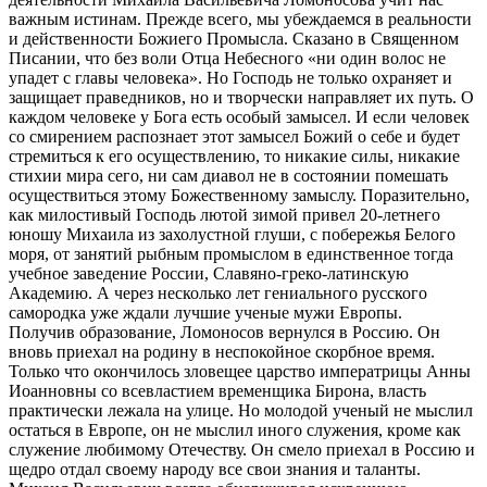
важным истинам. Прежде всего, мы убеждаемся в реальности
и действенности Божиего Промысла. Сказано в Священном
Писании, что без воли Отца Небесного «ни один волос не
упадет с главы человека». Но Господь не только охраняет и
защищает праведников, но и творчески направляет их путь. О
каждом человеке у Бога есть особый замысел. И если человек
со смирением распознает этот замысел Божий о себе и будет
стремиться к его осуществлению, то никакие силы, никакие
стихии мира сего, ни сам диавол не в состоянии помешать
осуществиться этому Божественному замыслу. Поразительно,
как милостивый Господь лютой зимой привел 20-летнего
юношу Михаила из захолустной глуши, с побережья Белого
моря, от занятий рыбным промыслом в единственное тогда
учебное заведение России, Славяно-греко-латинскую
Академию. А через несколько лет гениального русского
самородка уже ждали лучшие ученые мужи Европы.
Получив образование, Ломоносов вернулся в Россию. Он
вновь приехал на родину в неспокойное скорбное время.
Только что окончилось зловещее царство императрицы Анны
Иоанновны со всевластием временщика Бирона, власть
практически лежала на улице. Но молодой ученый не мыслил
остаться в Европе, он не мыслил иного служения, кроме как
служение любимому Отечеству. Он смело приехал в Россию и
щедро отдал своему народу все свои знания и таланты.