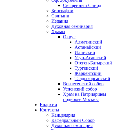
Оф. документы
Священный Синод
Биографии
Святыни
Издания
Духовная семинария
Храмы
Округ
Алматинский
Астанайский
Илийский
Узун-Агашский
Отеген-Батырский
Тургенский
Жаркентский
Талдыкорганский
Вознесенский собор
Успенский собор
Храм на Патриаршем
подворье Москвы
Епархии
Контакты
Канцелярия
Кафедральный Собор
Духовная семинария