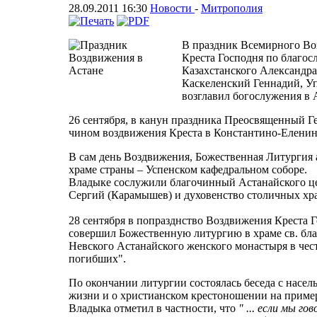
28.09.2011 16:30
Новости
-
Митрополия
В праздник Всемирного Во
Креста Господня по благо
Казахстанского Александр
Каскеленский Геннадий, У
возглавил богослужения в 
26 сентября, в канун праздника Преосвященный Г
чином воздвижения Креста в Константино-Еленин
В сам день Воздвижения, Божественная Литургия 
храме страны – Успенском кафедральном соборе.
Владыке сослужили благочинный Астанайского ц
Сергий (Карамышев) и духовенство столичных хр
28 сентября в попразднство Воздвижения Креста 
совершил Божественную литургию в храме св. бла
Невского Астанайского женского монастыря в че
погибших".
По окончании литургии состоялась беседа с насе
жизни и о христианском крестоношении на пример
Владыка отметил в частности, что
" ... если мы г