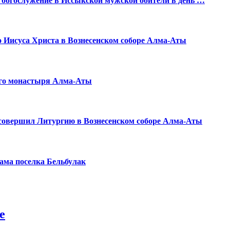
богослужение в Иссыкской мужской обители в день …
 Иисуса Христа в Вознесенском соборе Алма-Аты
го монастыря Алма-Аты
совершил Литургию в Вознесенском соборе Алма-Аты
ама поселка Бельбулак
е