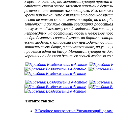
к крестоношению, то монашествующий призван к
свидетельством этого является параман с деревя
рамена в чине монашеского пострига. Всю свою ж
крест парамана. Что означает это двойное крес
нести не только свои тяготы и скорби, но и скор
готовности должна стать всегдашняя радостная 
послужить ближнему своей любовью. Как солнце, 
неправедных, на достойных людей и человеков по
щедро делиться своими духовными дарами, которы
всеми людьми, с которыми ему приходится общать
монастырском дворе, в паломничествах, на улице, н
придется идти на базар. Монашествующий не дол
хороших - он должен делиться свойей любовью со в
Читайте так же:
В Вербное воскресение Управляющий делам