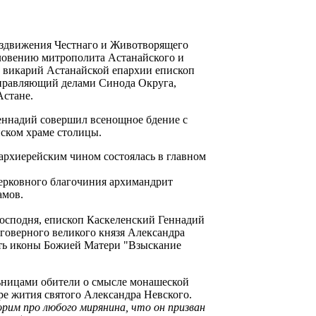
здвижения Честнаго и Животворящего
словению митрополита Астанайского и
а викарий Астанайской епархии епископ
правляющий делами Синода Округа,
Астане.
еннадий совершил всенощное бдение с
ском храме столицы.
архиерейским чином состоялась в главном
ерковного благочиния архимандрит
амов.
Господня, епископ Каскеленский Геннадий
говерного великого князя Александра
сть иконы Божией Матери "Взыскание
льницами обители о смысле монашеской
е жития святого Александра Невского.
оворим про любого мирянина, что он призван