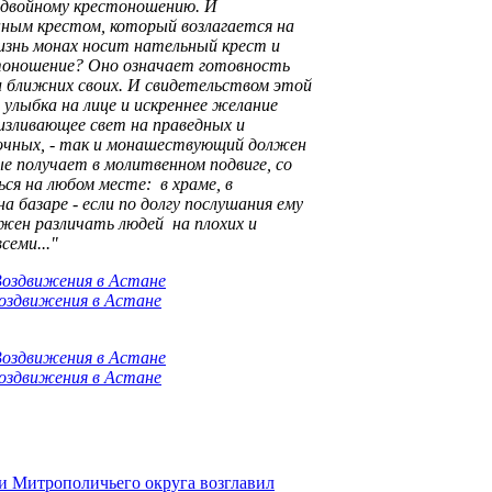
 двойному крестоношению. И
нным крестом, который возлагается на
изнь монах носит нательный крест и
тоношение? Оно означает готовность
би ближних своих. И свидетельством этой
улыбка на лице и искреннее желание
изливающее свет на праведных и
рочных, - так и монашествующий должен
е получает в молитвенном подвиге, со
ся на любом месте: в храме, в
а базаре - если по долгу послушания ему
жен различать людей на плохих и
семи..."
и Митрополичьего округа возглавил