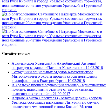
Читайте так же:
Архиепископ Уральский и Актюбинский Антоний
награжден медалью «Патриот Казахстана» -
12.03.2018
Сотрудники социальных отделов Казахстанского
Митрополичьего округа прошли курсы повышения
квалификации в Екатеринбурге -
10.02.2018
В Уральске прошел обучающий семинар «Христианство:
понятие, принципы и отличие от деструктивных
религиозных течений» -
21.09.2017
В храме Христа Спасителя («Золотой церкви») города
Уральска состоялась пасхальная Литургия по случаю
принесения чудотворной иконы Божией Матери