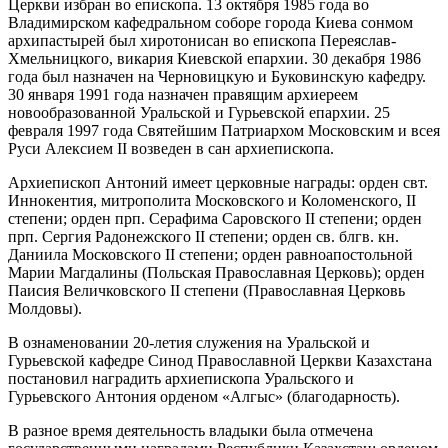
Церкви избран во епископа. 13 октября 1985 года во
Владимирском кафедральном соборе города Киева сонмом
архипастырей был хиротонисан во епископа Переяслав-
Хмельницкого, викария Киевской епархии. 30 декабря 1986
года был назначен на Черновицкую и Буковинскую кафедру.
30 января 1991 года назначен правящим архиереем
новообразованной Уральской и Гурьевской епархии. 25
февраля 1997 года Святейшим Патриархом Московским и всея
Руси Алексием II возведен в сан архиепископа.
Архиепископ Антоний имеет церковные награды: орден свт.
Иннокентия, митрополита Московского и Коломенского, II
степени; орден прп. Серафима Саровского II степени; орден
прп. Сергия Радонежского II степени; орден св. блгв. кн.
Даниила Московского II степени; орден равноапостольной
Марии Магдалины (Польская Православная Церковь); орден
Паисия Величковского II степени (Православная Церковь
Молдовы).
В ознаменовании 20-летия служения на Уральской и
Гурьевской кафедре Синод Православной Церкви Казахстана
постановил наградить архиепископа Уральского и
Гурьевского Антония орденом «Алгыс» (благодарность).
В разное время деятельность владыки была отмечена