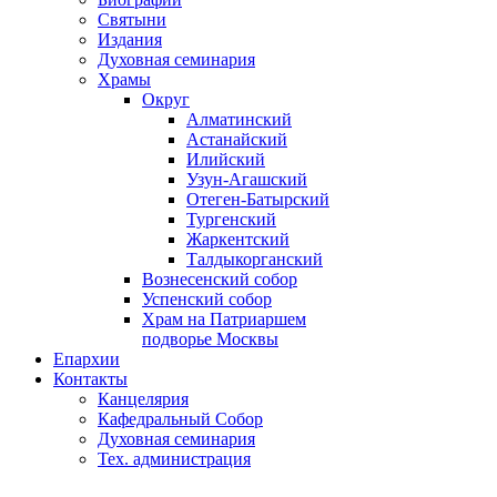
Святыни
Издания
Духовная семинария
Храмы
Округ
Алматинский
Астанайский
Илийский
Узун-Агашский
Отеген-Батырский
Тургенский
Жаркентский
Талдыкорганский
Вознесенский собор
Успенский собор
Храм на Патриаршем
подворье Москвы
Епархии
Контакты
Канцелярия
Кафедральный Собор
Духовная семинария
Тех. администрация