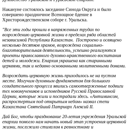
Накануне состоялось заседание Синода Округа и было
совершено праздничное Всенощное бдение в
Христорождественском соборе г. Уральска.
"Все эти годы прошли в напряженных трудах по
возрождению церковной жизни в пределах ряда областей
независимой Республики Казахстан. Построено и освящено
несколько десятков храмов, возрождена социально-
благотворительная деятельность, успешно реализуются
проекты православного духовно-нравственного воспитания
детей и молодежи. Епархия украшена как старинными
церквями, так и недавно основанными молитвенными домами.
Возрождать церковную жизнь приходилось не на пустом
месте. Могучим духовным фундаментом для большого
созидательного процесса явились самоотверженные подвиги
тех новомучеников и исповедников Русской Православной
Церкви, которые жили и пострадали здесь. «Антиминсом,
распростертым под открытым небом» назвал степи
Казахстана Святейший Патриарх Алексий II.
Дай Бог, чтобы празднование 20-летия учреждения Уральской
епархии помогло нам начать новый этап устроения церковной
жизни, послужило стимулом к ревностному и