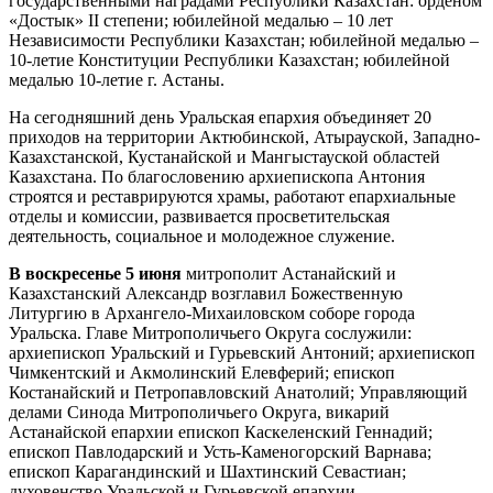
государственными наградами Республики Казахстан: орденом
«Достык» II степени; юбилейной медалью – 10 лет
Независимости Республики Казахстан; юбилейной медалью –
10-летие Конституции Республики Казахстан; юбилейной
медалью 10-летие г. Астаны.
На сегодняшний день Уральская епархия объединяет 20
приходов на территории Актюбинской, Атырауской, Западно-
Казахстанской, Кустанайской и Мангыстауской областей
Казахстана. По благословению архиепископа Антония
строятся и реставрируются храмы, работают епархиальные
отделы и комиссии, развивается просветительская
деятельность, социальное и молодежное служение.
В воскресенье 5 июня
митрополит Астанайский и
Казахстанский Александр возглавил Божественную
Литургию в Архангело-Михаиловском соборе города
Уральска. Главе Митрополичьего Округа сослужили:
архиепископ Уральский и Гурьевский Антоний; архиепископ
Чимкентский и Акмолинский Елевферий; епископ
Костанайский и Петропавловский Анатолий; Управляющий
делами Синода Митрополичьего Округа, викарий
Астанайской епархии епископ Каскеленский Геннадий;
епископ Павлодарский и Усть-Каменогорский Варнава;
епископ Карагандинский и Шахтинский Севастиан;
духовенство Уральской и Гурьевской епархии.