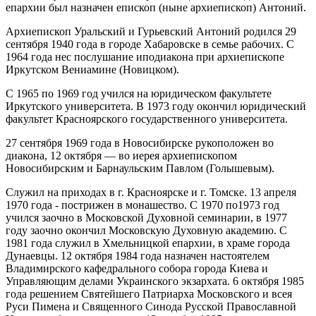
епархии был назначен епископ (ныне архиепископ) Антоний.
Архиепископ Уральский и Гурьевский Антоний родился 29
сентября 1940 года в городе Хабаровске в семье рабочих. С
1964 года нес послушание иподиакона при архиепископе
Иркутском Вениамине (Новицком).
С 1965 по 1969 год учился на юридическом факультете
Иркутского университета. В 1973 году окончил юридический
факультет Красноярского государственного университета.
27 сентября 1969 года в Новосибирске рукоположен во
диакона, 12 октября — во иерея архиепископом
Новосибирским и Барнаульским Павлом (Голышевым).
Служил на приходах в г. Красноярске и г. Томске. 13 апреля
1970 года - пострижен в монашество. С 1970 по1973 год
учился заочно в Московской Духовной семинарии, в 1977
году заочно окончил Московскую Духовную академию. С
1981 года служил в Хмельницкой епархии, в храме города
Дунаевцы. 12 октября 1984 года назначен настоятелем
Владимирского кафедрального собора города Киева и
Управляющим делами Украинского экзархата. 6 октября 1985
года решением Святейшего Патриарха Московского и всея
Руси Пимена и Священного Синода Русской Православной