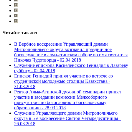
Читайте так же:
В Вербное воскресение Управляющий делами
Митрополичьего округа возглавил праздничное
богослужение в алма-атинском соборе во имя святителя
Николая Чудотворца -
02.04.2018
Служение епископа Каскеленского Геннадия в Лазареву
субботу -
02.04.2018
Епископ Геннадий принял участие во встрече со
студенческой молодежью столицы Казахстана -
31.03.2018
Ректор Алма-Атинской духовной семинарии принял
участие в заседании комиссии Межсоборного
присутствия по богословию и богословскому
образованию -
28.03.2018
Служение Управляющего делами Митрополичьего
округа в 5-е воскресение Святой Четыредесятницы -
26.03.2018