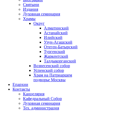
Святыни
Издания
Духовная семинария
Храмы
Округ
Алматинский
Астанайский
Илийский
Узун-Агашский
Отеген-Батырский
Тургенский
Жаркентский
Талдыкорганский
Вознесенский собор
Успенский собор
Храм на Патриаршем
подворье Москвы
Епархии
Контакты
Канцелярия
Кафедральный Собор
Духовная семинария
Тех. администрация