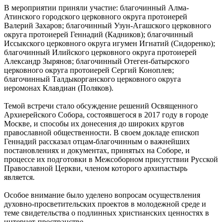
В мероприятии приняли участие: благочинный Алма-
Атинского городского церковного округа протоиерей
Валерий Захаров; благочинный Узун-Агашского церковного
округа протоиерей Геннадий (Кадников); благочинный
Иссыкского церковного округа игумен Игнатий (Сидоренко);
благочинный Илийского церковного округа протоиерей
Александр Зырянов; благочинный Отеген-батырского
церковного округа протоиерей Сергий Коноплев;
благочинный Талдыкорганского церковного округа
иеромонах Клавдиан (Поляков).
Темой встречи стало обсуждение решений Освященного
Архиерейского Собора, состоявшегося в 2017 году в городе
Москве, и способы их донесения до широких кругов
православной общественности. В своем докладе епископ
Геннадий рассказал отцам-благочинным о важнейших
постановлениях и документах, принятых на Соборе, и
процессе их подготовки в Межсоборном присутствии Русской
Православной Церкви, членом которого архипастырь
является.
Особое внимание было уделено вопросам осуществления
духовно-просветительских проектов в молодежной среде и
теме свидетельства о подлинных христианских ценностях в
интернет-пространстве.