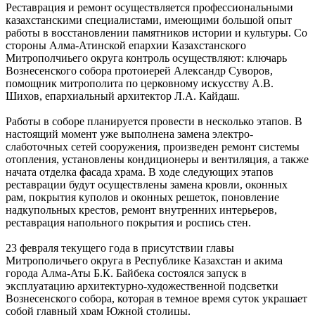
Реставрация и ремонт осуществляется профессиональными
казахстанскими специалистами, имеющими большой опыт
работы в восстановлении памятников истории и культуры. Со
стороны Алма-Атинской епархии Казахстанского
Митрополчиьего округа контроль осуществляют: ключарь
Вознесенского собора протоиерей Александр Суворов,
помощник митрополита по церковному искусству А.В.
Шихов, епархиальный архитектор Л.А. Кайдаш.
Работы в соборе планируется провести в несколько этапов. В
настоящий момент уже выполнена замена электро-
слаботочных сетей сооружения, произведен ремонт системы
отопления, установлены кондиционеры и вентиляция, а также
начата отделка фасада храма. В ходе следующих этапов
реставрации будут осуществлены замена кровли, оконных
рам, покрытия куполов и оконных решеток, поновление
надкупольных крестов, ремонт внутренних интерьеров,
реставрация напольного покрытия и роспись стен.
23 февраля текущего года в присутствии главы
Митрополичьего округа в Республике Казахстан и акима
города Алма-Аты Б.К. Байбека состоялся запуск в
эксплуатацию архитектурно-художественной подсветки
Вознесенского собора, которая в темное время суток украшает
собой главный храм Южной столицы.