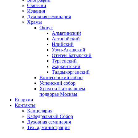
Святыни
Издания
Духовная семинария
Храмы
Округ
Алматинский
Астанайский
Илийский
Узун-Агашский
Отеген-Батырский
Тургенский
Жаркентский
Талдыкорганский
Вознесенский собор
Успенский собор
Храм на Патриаршем
подворье Москвы
Епархии
Контакты
Канцелярия
Кафедральный Собор
Духовная семинария
Тех. администрация