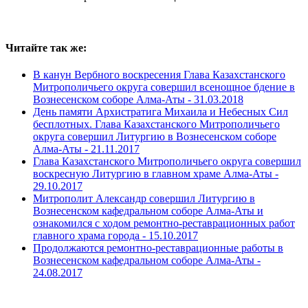
Читайте так же:
В канун Вербного воскресения Глава Казахстанского
Митрополичьего округа совершил всенощное бдение в
Вознесенском соборе Алма-Аты -
31.03.2018
День памяти Архистратига Михаила и Небесных Сил
бесплотных. Глава Казахстанского Митрополичьего
округа совершил Литургию в Вознесенском соборе
Алма-Аты -
21.11.2017
Глава Казахстанского Митрополичьего округа совершил
воскресную Литургию в главном храме Алма-Аты -
29.10.2017
Митрополит Александр совершил Литургию в
Вознесенском кафедральном соборе Алма-Аты и
ознакомился с ходом ремонтно-реставрационных работ
главного храма города -
15.10.2017
Продолжаются ремонтно-реставрационные работы в
Вознесенском кафедральном соборе Алма-Аты -
24.08.2017