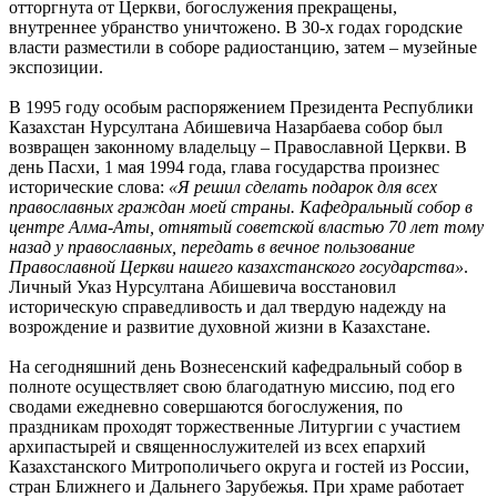
отторгнута от Церкви, богослужения прекращены,
внутреннее убранство уничтожено. В 30-х годах городские
власти разместили в соборе радиостанцию, затем – музейные
экспозиции.
В 1995 году особым распоряжением Президента Республики
Казахстан Нурсултана Абишевича Назарбаева собор был
возвращен законному владельцу – Православной Церкви. В
день Пасхи, 1 мая 1994 года, глава государства произнес
исторические слова:
«Я решил сделать подарок для всех
православных граждан моей страны. Кафедральный собор в
центре Алма-Аты, отнятый советской властью 70 лет тому
назад у православных, передать в вечное пользование
Православной Церкви нашего казахстанского государства»
.
Личный Указ Нурсултана Абишевича восстановил
историческую справедливость и дал твердую надежду на
возрождение и развитие духовной жизни в Казахстане.
На сегодняшний день Вознесенский кафедральный собор в
полноте осуществляет свою благодатную миссию, под его
сводами ежедневно совершаются богослужения, по
праздникам проходят торжественные Литургии с участием
архипастырей и священнослужителей из всех епархий
Казахстанского Митрополичьего округа и гостей из России,
стран Ближнего и Дальнего Зарубежья. При храме работает