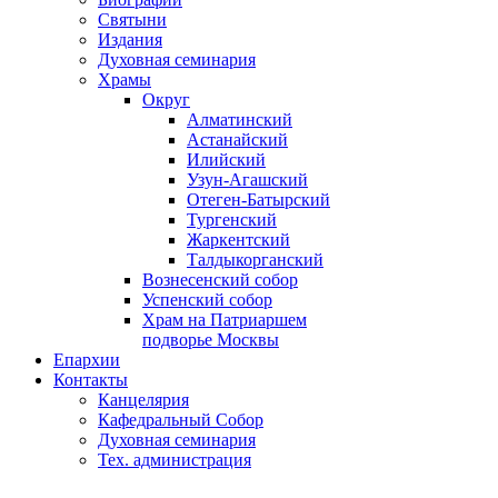
Святыни
Издания
Духовная семинария
Храмы
Округ
Алматинский
Астанайский
Илийский
Узун-Агашский
Отеген-Батырский
Тургенский
Жаркентский
Талдыкорганский
Вознесенский собор
Успенский собор
Храм на Патриаршем
подворье Москвы
Епархии
Контакты
Канцелярия
Кафедральный Собор
Духовная семинария
Тех. администрация