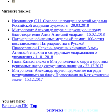
Читайте так же:
Иконописец С.Н. Соколов награжден золотой медалью
Российской академии художеств -
29.03.2018
Митрополит Александр вручил церковную награду
благотворителю Алма-Атинской епархии -
16.02.2018
Патриаршие юбилейные медали «В память 100-летия
восстановления Патриаршества в Русской
Православной Церкви» вручены клирикам Алма-
Атинской епархии и сотрудникам епархиального
управления -
11.01.2018
Глава Казахстанского Митрополичьего округа удостоил
церковных наград сотрудников полиции -
22.12.2017
Митрополит Александр вручил церковные награды
потрудившимся ко благу Православия на Казахстанской
земле -
15.12.2017
You are here:
Версия для ПК
|
Top
pritvor.kz
© 2010-2018 Архив