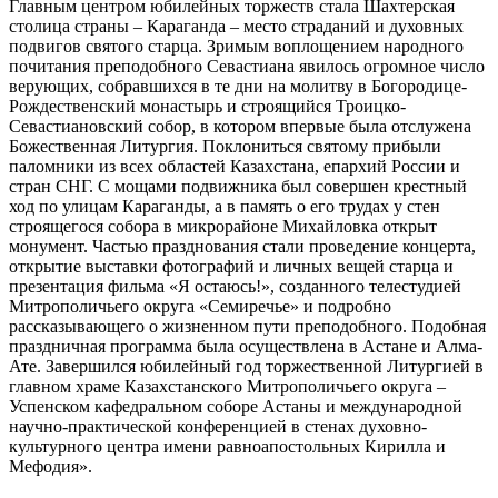
Главным центром юбилейных торжеств стала Шахтерская
столица страны – Караганда – место страданий и духовных
подвигов святого старца. Зримым воплощением народного
почитания преподобного Севастиана явилось огромное число
верующих, собравшихся в те дни на молитву в Богородице-
Рождественский монастырь и строящийся Троицко-
Севастиановский собор, в котором впервые была отслужена
Божественная Литургия. Поклониться святому прибыли
паломники из всех областей Казахстана, епархий России и
стран СНГ. С мощами подвижника был совершен крестный
ход по улицам Караганды, а в память о его трудах у стен
строящегося собора в микрорайоне Михайловка открыт
монумент. Частью празднования стали проведение концерта,
открытие выставки фотографий и личных вещей старца и
презентация фильма «Я остаюсь!», созданного телестудией
Митрополичьего округа «Семиречье» и подробно
рассказывающего о жизненном пути преподобного. Подобная
праздничная программа была осуществлена в Астане и Алма-
Ате. Завершился юбилейный год торжественной Литургией в
главном храме Казахстанского Митрополичьего округа –
Успенском кафедральном соборе Астаны и международной
научно-практической конференцией в стенах духовно-
культурного центра имени равноапостольных Кирилла и
Мефодия».