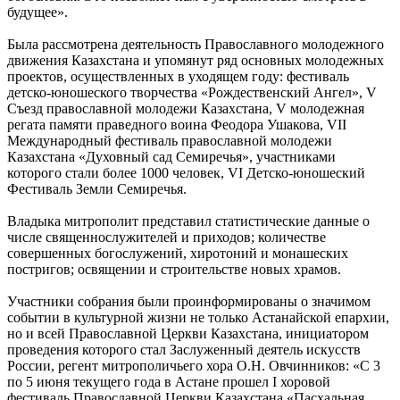
будущее».
Была рассмотрена деятельность Православного молодежного
движения Казахстана и упомянут ряд основных молодежных
проектов, осуществленных в уходящем году: фестиваль
детско-юношеского творчества «Рождественский Ангел», V
Съезд православной молодежи Казахстана, V молодежная
регата памяти праведного воина Феодора Ушакова, VII
Международный фестиваль православной молодежи
Казахстана «Духовный сад Семиречья», участниками
которого стали более 1000 человек, VI Детско-юношеский
Фестиваль Земли Семиречья.
Владыка митрополит представил статистические данные о
числе священнослужителей и приходов; количестве
совершенных богослужений, хиротоний и монашеских
постригов; освящении и строительстве новых храмов.
Участники собрания были проинформированы о значимом
событии в культурной жизни не только Астанайской епархии,
но и всей Православной Церкви Казахстана, инициатором
проведения которого стал Заслуженный деятель искусств
России, регент митрополичьего хора О.Н. Овчинников: «С 3
по 5 июня текущего года в Астане прошел I хоровой
фестиваль Православной Церкви Казахстана «Пасхальная