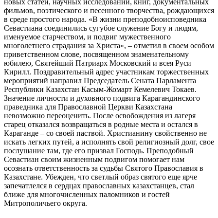
новых статей, научных исследований, книг, документальных
фильмов, поэтического и песенного творчества, рождающихся
в среде простого народа. «В жизни преподобноисповедника
Севастиана соединились сугубое служение Богу и людям,
именуемое старчеством, и подвиг мужественного
многолетнего страдания за Христа», – отметил в своем особом
приветственном слове, посвященном знаменательному
юбилею, Святейший Патриарх Московский и всея Руси
Кирилл. Поздравительный адрес участникам торжественных
мероприятий направил Председатель Сената Парламента
Республики Казахстан Касым-Жомарт Кемелевич Токаев.
Значение личности и духовного подвига Карагандинского
праведника для Православной Церкви Казахстана
невозможно переоценить. После освобождения из лагеря
старец отказался возвращаться в родные места и остался в
Караганде – со своей паствой. Христианину свойственно не
искать легких путей, а исполнять свой религиозный долг, свое
послушание там, где его призвал Господь. Преподобный
Севастиан своим жизненным подвигом помогает нам
осознать ответственность за судьбы Святого Православия в
Казахстане. Убежден, что светлый образ святого еще ярче
запечатлелся в сердцах православных казахстанцев, стал
ближе для многочисленных паломников и гостей
Митрополичьего округа.