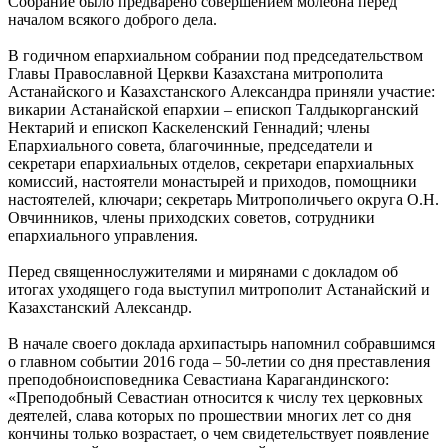
Собрание было предварено совершением молебна перед
началом всякого доброго дела.
В годичном епархиальном собрании под председательством
Главы Православной Церкви Казахстана митрополита
Астанайского и Казахстанского Александра приняли участие:
викарии Астанайской епархии – епископ Талдыкорганский
Нектарий и епископ Каскеленский Геннадий; члены
Епархиального совета, благочинные, председатели и
секретари епархиальных отделов, секретари епархиальных
комиссий, настоятели монастырей и приходов, помощники
настоятелей, ключари; секретарь Митрополичьего округа О.Н.
Овчинников, члены приходских советов, сотрудники
епархиального управления.
Перед священнослужителями и мирянами с докладом об
итогах уходящего года выступил митрополит Астанайский и
Казахстанский Александр.
В начале своего доклада архипастырь напомнил собравшимся
о главном событии 2016 года – 50-летии со дня преставления
преподобноисповедника Севастиана Карагандинского:
«Преподобный Севастиан относится к числу тех церковных
деятелей, слава которых по прошествии многих лет со дня
кончины только возрастает, о чем свидетельствует появление