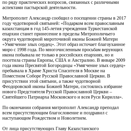
по ряду практических вопросов, связанных с различными
аспектами пастырской деятельности.
Митрополит Александр сообщил о посещении страны в 2017
году чудотворной святыней: «Подарком всем православным
казахстанцам в год 145-летия учреждения Туркестанской
епархии станет принесение в пределы Митрополичьего
округа чудотворной мироточивой иконы Божией Матери
«Умягчение злых сердец». Этот образ источает благоуханное
миро с 1998 года. По многочисленным просьбам верующих
икона побывала не только в российских епархиях, но и
посетила страны Европы, США и Австралию. В январе 2009
года икона Пресвятой Богородицы «Умягчение злых сердец»
пребывала в Храме Христа Спасителя в Москве на
Поместном Соборе Русской Православной Церкви. В
присутствии этой святыни, а также чудотворной
Феодоровской иконы Божией Матери, состоялись избрание
нового Предстоятеля Русской Православной Церкви –
Святейшего Патриарха Московского и всея Руси Кирилла».
По окончании собрания митрополит Александр преподал
всем присутствующим благословение и поздравил с
наступающим Рождеством и Новолетием.
От лица присутствующих Главу Казахстанского