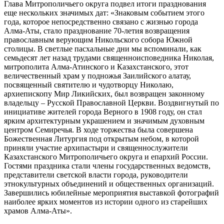
Глава Митрополичьего округа подвел итоги празднования
еще нескольких значимых дат: «Знаковым событием этого
года, которое непосредственно связано с жизнью города
Алма-Аты, стало празднование 70-летия возвращения
православным верующим Никольского собора Южной
столицы. В светлые пасхальные дни мы вспоминали, как
семьдесят лет назад трудами священноисповедника Николая,
митрополита Алма-Атинского и Казахстанского, этот
величественный храм у подножья Заилийского алатау,
посвященный святителю и чудотворцу Николаю,
архиепископу Мир Ликийских, был возвращен законному
владельцу – Русской Православной Церкви. Воздвигнутый по
инициативе жителей города Верного в 1908 году, он стал
ярким архитектурным украшением и значимым духовным
центром Семиречья. В ходе торжества была совершена
Божественная Литургия под открытым небом, в которой
приняли участие архипастыри и священнослужители
Казахстанского Митрополичьего округа и епархий России.
Гостями праздника стали члены государственных ведомств,
представители светской власти города, руководители
этнокультурных объединений и общественных организаций.
Завершились юбилейные мероприятия выставкой фотографий
наиболее ярких моментов из истории одного из старейших
храмов Алма-Аты».