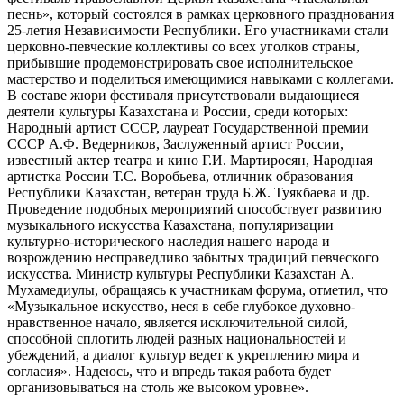
песнь», который состоялся в рамках церковного празднования
25-летия Независимости Республики. Его участниками стали
церковно-певческие коллективы со всех уголков страны,
прибывшие продемонстрировать свое исполнительское
мастерство и поделиться имеющимися навыками с коллегами.
В составе жюри фестиваля присутствовали выдающиеся
деятели культуры Казахстана и России, среди которых:
Народный артист СССР, лауреат Государственной премии
СССР А.Ф. Ведерников, Заслуженный артист России,
известный актер театра и кино Г.И. Мартиросян, Народная
артистка России Т.С. Воробьева, отличник образования
Республики Казахстан, ветеран труда Б.Ж. Туякбаева и др.
Проведение подобных мероприятий способствует развитию
музыкального искусства Казахстана, популяризации
культурно-исторического наследия нашего народа и
возрождению несправедливо забытых традиций певческого
искусства. Министр культуры Республики Казахстан А.
Мухамедиулы, обращаясь к участникам форума, отметил, что
«Музыкальное искусство, неся в себе глубокое духовно-
нравственное начало, является исключительной силой,
способной сплотить людей разных национальностей и
убеждений, а диалог культур ведет к укреплению мира и
согласия». Надеюсь, что и впредь такая работа будет
организовываться на столь же высоком уровне».