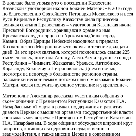
В докладе было упомянуто о посещении Казахстана
Казанской чудотворной иконой Божией Матери: «В 2016 году
по благословению Святейшего Патриарха Московского и всея
Руси Кирилла в Республику Казахстан была принесена
великая святыня Православия – чудотворная Казанская икона
Пресвятой Богородицы, хранящаяся в храме во имя
Ярославских чудотворцев на Арском кладбище города
Казани. Образ Царицы Небесной находился в пределах
Казахстанского Митрополичьего округа в течение двадцати
дней. За это время святыня, которой поклонилось свыше 225
тысяч человек, посетила Астану, Алма-Ату и крупные города
Республики – Чимкент, Жезказган, Уральск, Актюбинск,
Караганду, Кокшетау и Петропавловск. Днем и ночью,
несмотря на непогоду в большинстве регионов страны,
паломники нескончаемым потоком шли с мольбами к Божией
Матери, желая получить духовное утешение и укрепление».
Митрополит Александр рассказал участникам собрания о
своем общении с Президентом Республики Казахстан Н.А.
Назарбаевым: «1 марта в рамках поддержания и развития
диалога Церкви с высшими органами государственной власти
состоялась моя встреча с Президентом Республики Казахстан
Н.А. Назарбаевым. В ходе общения обсуждался широкий круг
вопросов, касающихся церковно-государственного
взаимодействия, а также миссии Церкви в современном