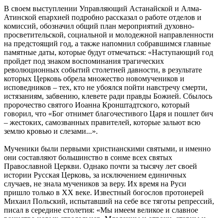
В своем выступлении Управляющий Астанайской и Алма-
Атинской епархией подробно рассказал о работе отделов и
комиссий, обозначил общий план мероприятий духовно-
просветительской, социальной и молодежной направленности
на предстоящий год, а также напомнил собравшимся главные
памятные даты, которые будут отмечаться: «Наступающий год
пройдет под знаком воспоминания трагических
революционных событий столетней давности, в результате
которых Церковь обрела множество новомучеников и
исповедников – тех, кто не убоялся пойти навстречу смерти,
истязаниям, забвению, клевете ради правды Божией. Сбылось
пророчество святого Иоанна Кронштадтского, который
говорил, что «Бог отнимет благочестивого Царя и пошлет бич
– жестоких, самозванных правителей, которые зальют всю
землю кровью и слезами...».
Мученики были первыми христианскими святыми, и именно
они составляют большинство в сонме всех святых
Православной Церкви. Однако почти за тысячу лет своей
истории Русская Церковь, за исключением единичных
случаев, не знала мучеников за веру. Их время на Руси
пришло только в XX веке. Известный богослов протоиерей
Михаил Польский, испытавший на себе все тяготы репрессий,
писал в середине столетия: «Мы имеем великое и славное