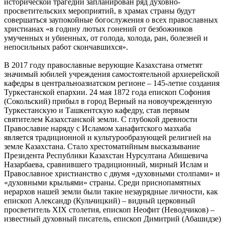
исторической трагедии запланирован ряд духовно-
просветительских мероприятий, в храмах страны будут
совершаться заупокойные богослужения о всех православных
христианах «в годину лютых гонений от безбожников
умученных и убиенных, от голода, холода, ран, болезней и
непосильных работ скончавшихся».
В 2017 году православные верующие Казахстана отметят
значимый юбилей учреждения самостоятельной архиерейской
кафедры в центральноазиатском регионе – 145-летие создания
Туркестанской епархии. 24 мая 1872 года епископ Софония
(Сокольский) прибыл в город Верный на новоучрежденную
Туркестанскую и Ташкентскую кафедру, став первым
святителем Казахстанской земли. С глубокой древности
Православие наряду с Исламом ханафитского мазхаба
является традиционной и культурообразующей религией на
земле Казахстана. Стало хрестоматийным высказывание
Президента Республики Казахстан Нурсултана Абишевича
Назарбаева, сравнившего традиционный, мирный Ислам и
Православное христианство с двумя «духовными столпами» и
«духовными крыльями» страны. Среди приснопамятных
иерархов нашей земли были такие незаурядные личности, как
епископ Александр (Кульчицкий) – видный церковный
просветитель XIX столетия, епископ Неофит (Неводчиков) –
известный духовный писатель, епископ Димитрий (Абашидзе)