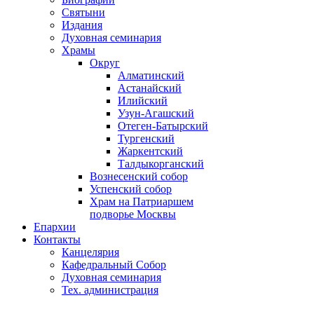
Святыни
Издания
Духовная семинария
Храмы
Округ
Алматинский
Астанайский
Илийский
Узун-Агашский
Отеген-Батырский
Тургенский
Жаркентский
Талдыкорганский
Вознесенский собор
Успенский собор
Храм на Патриаршем
подворье Москвы
Епархии
Контакты
Канцелярия
Кафедральный Собор
Духовная семинария
Тех. администрация