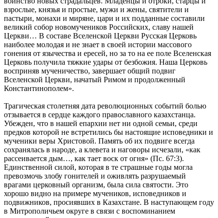
воинство новых страдальцев. Младенцы и отроки, старцы и
взрослые, князья и простые, мужи и жены, святители и
пастыри, монахи и миряне, цари и их подданные составили
великий собор новомучеников Российских, славу нашей
Церкви… В составе Вселенской Церкви Русская Церковь
наиболее молодая и не знает в своей истории массового
гонения от язычества и ересей, но за то на ее поле Вселенская
Церковь получила тяжкие удары от безбожия. Наша Церковь
восприняв мученичество, завершает общий подвиг
Вселенской Церкви, начатый Римом и продолженный
Константинополем».
Трагическая столетняя дата революционных событий болью
отзывается в сердце каждого православного казахстанца.
Убежден, что в нашей епархии нет ни одной семьи, среди
предков которой не встретились бы настоящие исповедники и
мученики веры Христовой. Память об их подвиге всегда
сохранялась в народе, а клевета и наговоры исчезали, «как
рассеивается дым…, как тает воск от огня» (Пс. 67:3).
Единственной силой, которая в те страшные годы могла
превозмочь злобу гонителей и оживлять разрушаемый
врагами церковный организм, была сила святости. Это
хорошо видно на примере мучеников, исповедников и
подвижников, просиявших в Казахстане. В наступающем году
в Митрополичьем округе в связи с воспоминанием