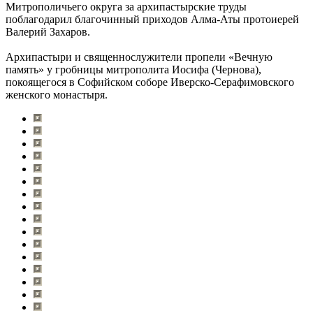
Митрополичьего округа за архипастырские труды
поблагодарил благочинный приходов Алма-Аты протоиерей
Валерий Захаров.
Архипастыри и священнослужители пропели «Вечную
память» у гробницы митрополита Иосифа (Чернова),
покоящегося в Софийском соборе Иверско-Серафимовского
женского монастыря.