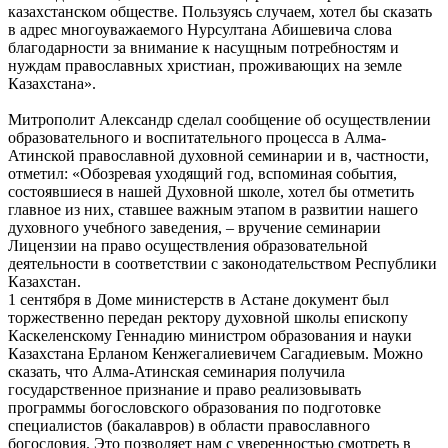
казахстанском обществе. Пользуясь случаем, хотел бы сказать
в адрес многоуважаемого Нурсултана Абишевича слова
благодарности за внимание к насущным потребностям и
нуждам православных христиан, проживающих на земле
Казахстана».
Митрополит Александр сделал сообщение об осуществлении
образовательного и воспитательного процесса в Алма-
Атинской православной духовной семинарии и в, частности,
отметил: «Обозревая уходящий год, вспоминая события,
состоявшиеся в нашей Духовной школе, хотел бы отметить
главное из них, ставшее важным этапом в развитии нашего
духовного учебного заведения, – вручение семинарии
Лицензии на право осуществления образовательной
деятельности в соответствии с законодательством Республики
Казахстан.
1 сентября в Доме министерств в Астане документ был
торжественно передан ректору духовной школы епископу
Каскеленскому Геннадию министром образования и науки
Казахстана Ерланом Кенжегалиевичем Сагадиевым. Можно
сказать, что Алма-Атинская семинария получила
государственное признание и право реализовывать
программы богословского образования по подготовке
специалистов (бакалавров) в области православного
богословия. Это позволяет нам с уверенностью смотреть в