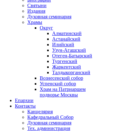
Святыни
Издания
Духовная семинария
Храмы
Округ
Алматинский
Астанайский
Илийский
Узун-Агашский
Отеген-Батырский
Тургенский
Жаркентский
Талдыкорганский
Вознесенский собор
Успенский собор
Храм на Патриаршем
подворье Москвы
Епархии
Контакты
Канцелярия
Кафедральный Собор
Духовная семинария
Тех. администрация