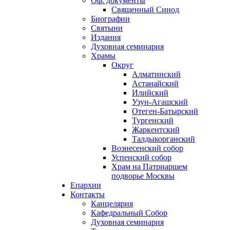
Оф. документы
Священный Синод
Биографии
Святыни
Издания
Духовная семинария
Храмы
Округ
Алматинский
Астанайский
Илийский
Узун-Агашский
Отеген-Батырский
Тургенский
Жаркентский
Талдыкорганский
Вознесенский собор
Успенский собор
Храм на Патриаршем
подворье Москвы
Епархии
Контакты
Канцелярия
Кафедральный Собор
Духовная семинария