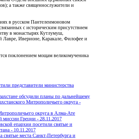
ов); а также священнослужители и
ниях в русском Пантелеимоновом
 связанных с историческим присутствием
итву в монастырях Кутлумуш,
 Лавре, Иверионе, Каракале, Филофее и
шится поклонением мощам великомученика
тили представители министерства
захстане обсудили планы по дальнейшему
ахстанского Митрополичьего округа -
Митрополичьего округа в Алма-Ате
й миссии Греции -
28.11.2017
ской епархии посетили святые и
тана -
10.11.2017
а святые места Санкт-Петербурга и