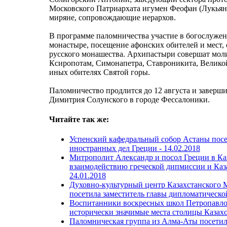
Московского Патриархата игумен Феофан (Лукьян
миряне, сопровождающие иерархов.
В программе паломничества участие в богослуже
монастыре, посещение афонских обителей и мест,
русского монашества. Архипастыри совершат мол
Ксиропотам, Симонапетра, Ставроникита, Великой
иных обителях Святой горы.
Паломничество продлится до 12 августа и завер
Димитрия Солунского в городе Фессалоники.
Читайте так же:
Успенский кафедральный собор Астаны посе
иностранных дел Греции -
14.02.2018
Митрополит Александр и посол Греции в Ка
взаимодействию греческой дипмиссии и Каз
24.01.2018
Духовно-культурный центр Казахстанского 
посетила заместитель главы дипломатическо
Воспитанники воскресных школ Петропавлов
исторически значимые места столицы Казахс
Паломническая группа из Алма-Аты посетил