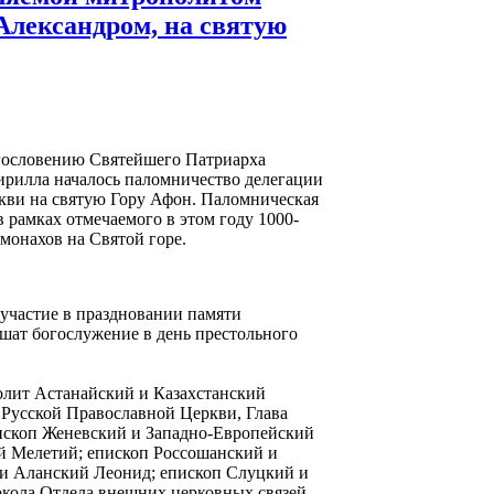
Александром, на святую
лагословению Святейшего Патриарха
ирилла началось паломничество делегации
кви на святую Гору Афон. Паломническая
 рамках отмечаемого в этом году 1000-
 монахов на Святой горе.
участие в праздновании памяти
шат богослужение в день престольного
полит Астанайский и Казахстанский
Русской Православной Церкви, Глава
пископ Женевский и Западно-Европейский
й Мелетий; епископ Россошанский и
и Аланский Леонид; епископ Слуцкий и
кола Отдела внешних церковных связей