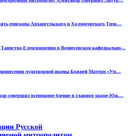
й Богородицы митрополит Александр совершил Литур…
ять епископа Архангельского и Холмогорского Тихо…
 Таинство Елеосвящения в Вознесенском кафедрально…
ю принесения чудотворной иконы Божией Матери «Ум…
ндр совершил всенощное бдение в главном храме Юж…
ации Русской
ляемой митрополитом