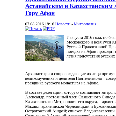
Астанайским и Казахстанским 
Гору Афон
07.08.2016 18:16
Новости
-
Митрополия
7 августа 2016 года, по б
Московского и всея Руси К
Русской Православной Цер
поездка на Афон проходит в
летия присутствия русских
Архипастыри и сопровождающие их лица примут 
великомученика и целителя Пантелеимона – совер
праздника русского монастыря на Афоне.
В составе делегации, которую возглавляет митро
Александр, постоянный член Священного Синода 
Казахстанского Митрополичьего округа, – архие
Михаил; архиепископ Черновицкий и Буковински
Острогожский Андрей; епископ Владикавказский 
Солигорский Антоний; заведующий сектора прото