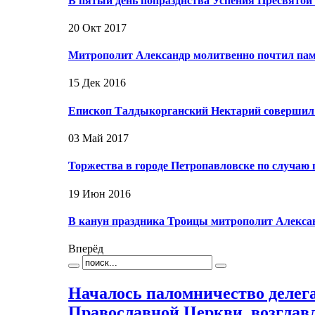
В пятый день попразднства Успения Пресвято
20 Окт 2017
Митрополит Александр молитвенно почтил пам
15 Дек 2016
Епископ Талдыкорганский Нектарий совершил
03 Май 2017
Торжества в городе Петропавловске по случа
19 Июн 2016
В канун праздника Троицы митрополит Алекса
Вперёд
Началось паломничество делег
Православной Церкви, возглав