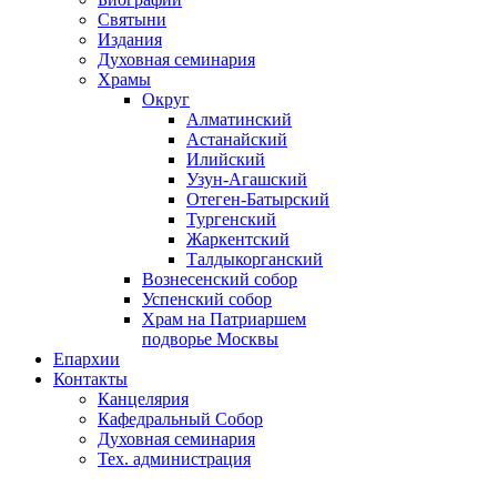
Святыни
Издания
Духовная семинария
Храмы
Округ
Алматинский
Астанайский
Илийский
Узун-Агашский
Отеген-Батырский
Тургенский
Жаркентский
Талдыкорганский
Вознесенский собор
Успенский собор
Храм на Патриаршем
подворье Москвы
Епархии
Контакты
Канцелярия
Кафедральный Собор
Духовная семинария
Тех. администрация