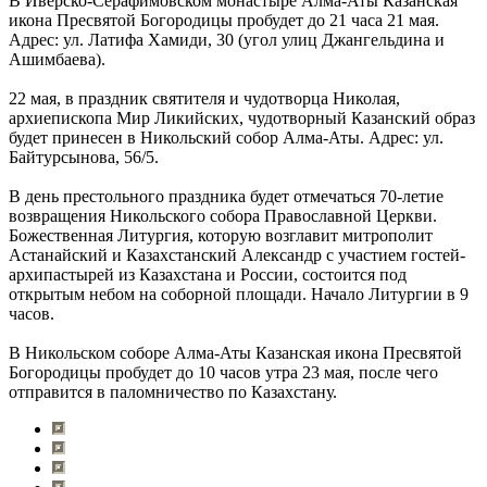
В Иверско-Серафимовском монастыре Алма-Аты Казанская
икона Пресвятой Богородицы пробудет до 21 часа 21 мая.
Адрес: ул. Латифа Хамиди, 30 (угол улиц Джангельдина и
Ашимбаева).
22 мая, в праздник святителя и чудотворца Николая,
архиепископа Мир Ликийских, чудотворный Казанский образ
будет принесен в Никольский собор Алма-Аты. Адрес: ул.
Байтурсынова, 56/5.
В день престольного праздника будет отмечаться 70-летие
возвращения Никольского собора Православной Церкви.
Божественная Литургия, которую возглавит митрополит
Астанайский и Казахстанский Александр с участием гостей-
архипастырей из Казахстана и России, состоится под
открытым небом на соборной площади. Начало Литургии в 9
часов.
В Никольском соборе Алма-Аты Казанская икона Пресвятой
Богородицы пробудет до 10 часов утра 23 мая, после чего
отправится в паломничество по Казахстану.