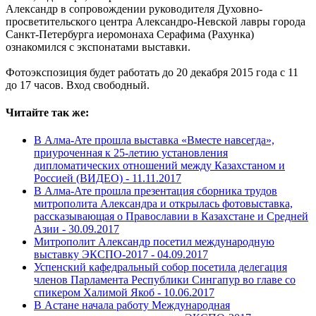
Александр в сопровождении руководителя Духовно-
просветительского центра Александро-Невской лавры города
Санкт-Петербурга иеромонаха Серафима (Рахунка)
ознакомился с экспонатами выставки.
Фотоэкспозиция будет работать до 20 декабря 2015 года с 11
до 17 часов. Вход свободный.
Читайте так же:
В Алма-Ате прошла выставка «Вместе навсегда»,
приуроченная к 25-летию установления
дипломатических отношений между Казахстаном и
Россией (ВИДЕО) -
11.11.2017
В Алма-Ате прошла презентация сборника трудов
митрополита Александра и открылась фотовыставка,
рассказывающая о Православии в Казахстане и Средней
Азии -
30.09.2017
Митрополит Александр посетил международную
выставку ЭКСПО-2017 -
04.09.2017
Успенский кафедральный собор посетила делегация
членов Парламента Республики Сингапур во главе со
спикером Халимой Якоб -
10.06.2017
В Астане начала работу Международная