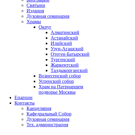
Святыни
Издания
Духовная семинария
Храмы
Округ
Алматинский
Астанайский
Илийский
Узун-Агашский
Отеген-Батырский
Тургенский
Жаркентский
Талдыкорганский
Вознесенский собор
Успенский собор
Храм на Патриаршем
подворье Москвы
Епархии
Контакты
Канцелярия
Кафедральный Собор
Духовная семинария
Тех. администрация