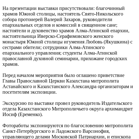
На презентации выставки присутствовали: благочинный
храмов Южной столицы, настоятель Свято-Никольского
собора протоиерей Валерий Захаров, руководители
епархиальных отделов и комиссий в священном сане;
настоятели и духовенство храмов Алма-Атинской епархии,
настоятельница Иверско-Серафимовского женского
монастыря Южной столицы игумения Любовь (Якушкина) с
сестрами обители; сотрудники Алма-Атинского
епархиального управления; студенты Алма-Атинской
православной духовной семинарии, прихожане городских
храмов.
Перед началом мероприятия было оглашено приветствие
Главы Православной Церкви Казахстана митрополита
Астанайского и Казахстанского Александра организаторам и
посетителям экспозиции.
Экскурсию по выставке провел руководитель Издательского
отдела Казахстанского Митрополичьего округа архимандрит
Иосиф (Еременко).
Фотоработы экспонируются по благословению митрополита
Санкт-Петербургского и Ладожского Варсонофия,
управляющего делами Московской Патриархии, и епископа