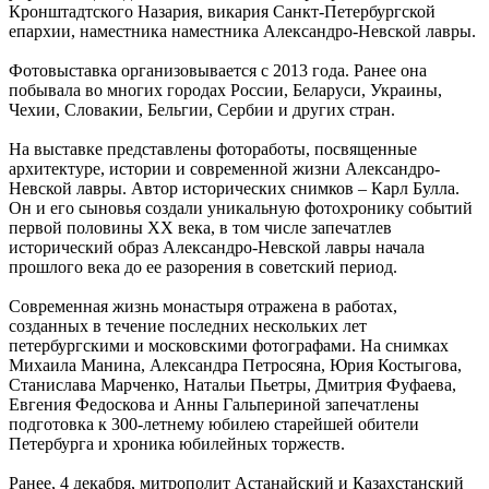
Кронштадтского Назария, викария Санкт-Петербургской
епархии, наместника наместника Александро-Невской лавры.
Фотовыставка организовывается с 2013 года. Ранее она
побывала во многих городах России, Беларуси, Украины,
Чехии, Словакии, Бельгии, Сербии и других стран.
На выставке представлены фотоработы, посвященные
архитектуре, истории и современной жизни Александро-
Невской лавры. Автор исторических снимков – Карл Булла.
Он и его сыновья создали уникальную фотохронику событий
первой половины XX века, в том числе запечатлев
исторический образ Александро-Невской лавры начала
прошлого века до ее разорения в советский период.
Современная жизнь монастыря отражена в работах,
созданных в течение последних нескольких лет
петербургскими и московскими фотографами. На снимках
Михаила Манина, Александра Петросяна, Юрия Костыгова,
Станислава Марченко, Натальи Пьетры, Дмитрия Фуфаева,
Евгения Федоскова и Анны Гальпериной запечатлены
подготовка к 300-летнему юбилею старейшей обители
Петербурга и хроника юбилейных торжеств.
Ранее, 4 декабря, митрополит Астанайский и Казахстанский