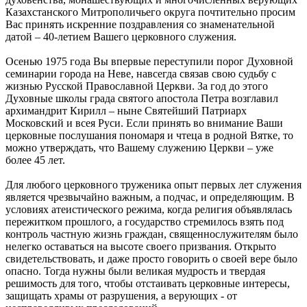
Казахстанского Митрополичьего округа почтительно просим
Вас принять искренние поздравления со знаменательной
датой – 40-летием Вашего церковного служения.
Осенью 1975 года Вы впервые переступили порог Духовной
семинарии города на Неве, навсегда связав свою судьбу с
жизнью Русской Православной Церкви. За год до этого
Духовные школы града святого апостола Петра возглавил
архимандрит Кирилл – ныне Святейший Патриарх
Московский и всея Руси. Если принять во внимание Ваши
церковные послушания пономаря и чтеца в родной Вятке, то
можно утверждать, что Вашему служению Церкви – уже
более 45 лет.
Для любого церковного труженика опыт первых лет служения
является чрезвычайно важным, а подчас, и определяющим. В
условиях атеистического режима, когда религия объявлялась
пережитком прошлого, а государство стремилось взять под
контроль частную жизнь граждан, священнослужителям было
нелегко оставаться на высоте своего призвания. Открыто
свидетельствовать, и даже просто говорить о своей вере было
опасно. Тогда нужны были великая мудрость и твердая
решимость для того, чтобы отстаивать церковные интересы,
защищать храмы от разрушения, а верующих - от