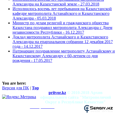
Александра на Казахстанской земле -
27.03.2018
Исполнилось восемь лет пребывания на Казахстанской
кафедре митрополита Астанайского и Казахстанского
Александра -
05.03.2018
Министр по делам религий и гражданского общества
Казахстана поздравил митрополита Александра с Днем
независимости Республики -
16.12.2017
Доклад митрополита Астанайского и Казахстанского
Александра на епархиальном собрании 12 декабря 2017
года -
14.12.2017
Патриаршее поздравление митрополиту Астанайскому и
Казахстанскому Александру с 60-летием со дня
рождения -
17.05.2017
You are here:
Версия для ПК
|
Top
pritvor.kz
© 2010-2018 Архив
официального сайта "Митрополичий
Округ в Республике Казахстан"
mitropolia.kz
Использование материалов разрешено при
условии наличия активной ссылки на сайт