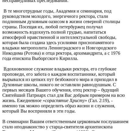
несправедливых преследований.
В те многотрудные годы, Академия и семинария, под
руководством молодого, энергичного ректора, стали
подлинным духовным оазисом в жизни северной столицы
страны. Посещая их, любой петербуржец получал
возможность вздохнуть полной грудью, напитаться
атмосферой нравственной и интеллектуальной свободы,
которая была создана здесь усилиями приснопамятного
владыки митрополита Ленинградского и Новгородского
Никодима (Ротова) и отца ректора, архимандрита, а с 1976
года епископа Выборгского Кирилла.
Вдохновенное служение владыки ректора, его глубокие
проповеди, его забота о каждом воспитаннике, который
вырывался из цепких пут безбожного мира и приходил в
Духовные школы, никого не оставляли равнодушным. С
первых месяцев Вашего обучения, отец ректор – будущий
Святейший Патриарх стал для Вас добрым примером на всю
жизнь. Ежедневное «
сораспятие Христу
» (Гал. 2:19), -
именно так можно определить образ жизни и служения,
который Вы восприняли в эти годы.
В семинарии Вашим ответственным церковным послушанием
стало иподиаконство у старца-святителя архиепископа