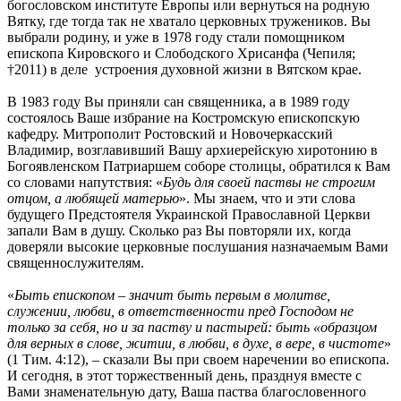
богословском институте Европы или вернуться на родную
Вятку, где тогда так не хватало церковных тружеников. Вы
выбрали родину, и уже в 1978 году стали помощником
епископа Кировского и Слободского Хрисанфа (Чепиля;
†2011) в деле устроения духовной жизни в Вятском крае.
В 1983 году Вы приняли сан священника, а в 1989 году
состоялось Ваше избрание на Костромскую епископскую
кафедру. Митрополит Ростовский и Новочеркасский
Владимир, возглавивший Вашу архиерейскую хиротонию в
Богоявленском Патриаршем соборе столицы, обратился к Вам
со словами напутствия: «
Будь для своей паствы не строгим
отцом, а любящей матерью
». Мы знаем, что и эти слова
будущего Предстоятеля Украинской Православной Церкви
запали Вам в душу. Сколько раз Вы повторяли их, когда
доверяли высокие церковные послушания назначаемым Вами
священнослужителям.
«
Быть епископом – значит быть первым в молитве,
служении, любви, в ответственности пред Господом не
только за себя, но и за паству и пастырей: быть «образцом
для верных в слове, житии, в любви, в духе, в вере, в чистоте
»
(1 Тим. 4:12), – сказали Вы при своем наречении во епископа.
И сегодня, в этот торжественный день, празднуя вместе с
Вами знаменательную дату, Ваша паства благословенного