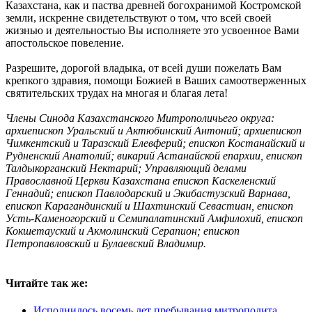
Казахстана, как и паства древней богохранимой Костромской
земли, искренне свидетельствуют о том, что всей своей
жизнью и деятельностью Вы исполняете это усвоенное Вами
апостольское повеление.
Разрешите, дорогой владыка, от всей души пожелать Вам
крепкого здравия, помощи Божией в Ваших самоотверженных
святительских трудах на многая и благая лета!
Члены Синода Казахстанского Митрополичьего округа:
архиепископ Уральский и Актюбинский Антоний; архиепископ
Чимкентский и Таразский Елевферий; епископ Костанайский и
Рудненский Анатолий; викарий Астанайской епархии, епископ
Талдыкорганский Нектарий; Управляющий делами
Православной Церкви Казахстана епископ Каскеленский
Геннадий; епископ Павлодарский и Экибастузский Варнава,
епископ Карагандинский и Шахтинский Севастиан, епископ
Усть-Каменогорский и Семипалатинский Амфилохий, епископ
Кокшетауский и Акмолинский Серапион; епископ
Петропавловский и Булаевский Владимир.
Читайте так же:
Исполнилось восемь лет пребывания митрополита