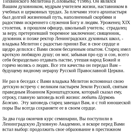
Тихвинского Мелитона (Соловьева; †1986). Он являлся
Вашим духовником, мудрым учителем жизни, наставником в
учебных и церковных трудах. За плечами этого архипастыря
был долгий жизненный путь, наполненный скорбями и
радостями искреннего служения Богу и людям. Уроженец XIX
столетия, в прошлом офицер, школьный учитель; страдалец
за веру, претерпевший тюремное заключение; священник,
духовник и позже ректор Ленинградских духовных школ, -
владыка Мелитон с радостью принял Вас в свое сердце и
щедро делился с Вами своим бесценным опытом. Старец имел
кроткую любящую душу; он мог, забывая про еду и сон, всего
себя безраздельно отдавать пастве, утешая народ Божий и
горячо молясь о людях. Все эти качества он передал Вам –
будущему видному иерарху Русской Православной Церкви.
Не раз в беседах с Вами владыка Мелитон вспоминал свою
детскую встречу с великим пастырем Земли Русской, святым
праведным Иоанном Кронштадтским, который сказал ему,
отроку, главную заповедь всей жизни:
любить Церковь
Божию
. Эту заповедь старец завещал Вам, и с той юношеской
поры Вы всегда сохраняете ее в своем сердце.
За два года окончив курс семинарии, Вы поступили в
Ленинградскую Духовную Академию, и вскоре перед Вами
встал выбор: продолжить свое образование в престижном