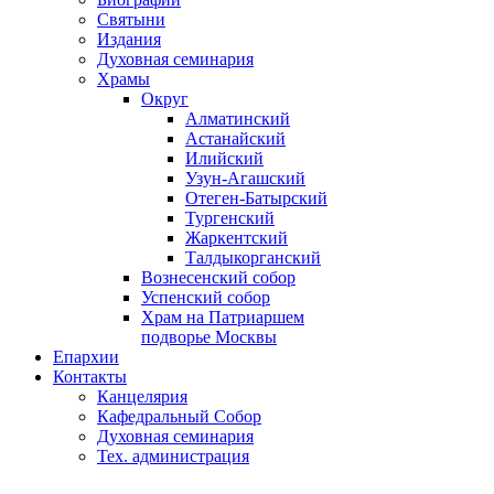
Святыни
Издания
Духовная семинария
Храмы
Округ
Алматинский
Астанайский
Илийский
Узун-Агашский
Отеген-Батырский
Тургенский
Жаркентский
Талдыкорганский
Вознесенский собор
Успенский собор
Храм на Патриаршем
подворье Москвы
Епархии
Контакты
Канцелярия
Кафедральный Собор
Духовная семинария
Тех. администрация