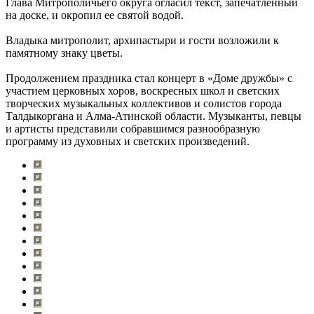
Глава Митрополичьего округа огласил текст, запечатлённый
на доске, и окропил ее святой водой.
Владыка митрополит, архипастыри и гости возложили к
памятному знаку цветы.
Продолжением праздника стал концерт в «Доме дружбы» с
участием церковных хоров, воскресных школ и светских
творческих музыкальных коллективов и солистов города
Талдыкоргана и Алма-Атинской области. Музыканты, певцы
и артисты представили собравшимся разнообразную
программу из духовных и светских произведений.