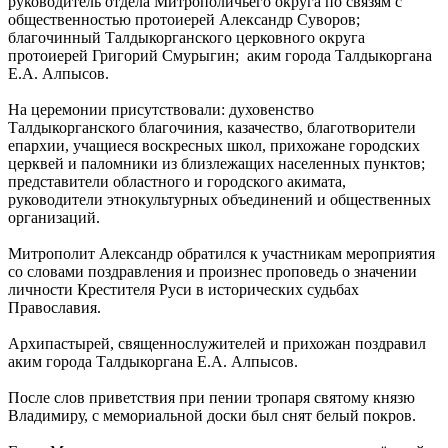
руководитель отдела Митрополичьего округа по связям с
общественностью протоиерей Александр Суворов;
благочинный Талдыкорганского церковного округа
протоиерей Григорий Смурыгин; аким города Талдыкоргана
Е.А. Алпысов.
На церемонии присутствовали: духовенство
Талдыкорганского благочиния, казачество, благотворители
епархии, учащиеся воскресных школ, прихожане городских
церквей и паломники из близлежащих населенных пунктов;
представители областного и городского акимата,
руководители этнокультурных объединений и общественных
организаций.
Митрополит Александр обратился к участникам мероприятия
со словами поздравления и произнес проповедь о значении
личности Крестителя Руси в исторических судьбах
Православия.
Архипастырей, священнослужителей и прихожан поздравил
аким города Талдыкоргана Е.А. Алпысов.
После слов приветствия при пении тропаря святому князю
Владимиру, с мемориальной доски был снят белый покров.