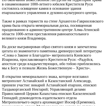
в ознаменование 1000-летнего юбилея Крестителя Руси
состоялось освящение камня в основание здания
епархиального управления и духовно-культурного центра.
Также в рамках торжеств на стене Архангело-Гаврииловского
храма была открыта мемориальная доска, посвященная
празднованию в административном центре Алма-Атинской
области 1000-летия преставления равноапостольного
великого князя Владимира.
На доске выгравирован образ святого князя и запечатлена
цитата из знаменитого памятника древнерусской литературы
«Слова о Законе и Благодати» митрополита Киевского
Илариона, прославляющего Крестителя Руси: «Радуйся,
апостоле среди владычествующих, ибо тобою приблизились
мы к Богу и познали Жизнь Божественную – Христа».
В открытии мемориального знака, которое возглавил
митрополит Астанайский и Казахстанский Александр,
приняли участие: викарий Астанайской епархии, епископ
Талдыкорганский Нектарий; Управляющий делами
Православной Церкви Казахстана епископ Каскеленский
Геннадий; руководитель издательского отдела
Митрополичьего округа архимандрит Иосиф (Еременко),