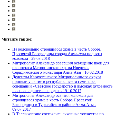
Читайте так же:
На колокольню строящегося храма в честь Собора
Пресвятой Богородицы города Алма-Аты подняты
колокола -
29.03.2018
Митрополит Александр совершил освящение икон для
иконостаса Матронинского храма Иверско-
Серафимовского монастыря Алма-Аты -
10.02.2018
Делегаты Казахстанского Митрополичьего округа
приняли участие в республиканском семинаре-
совещании «Светское государство и высокая духовность
– основа единства народа» -
19.10.2017
Митрополит Александр освятил колокола для
строящегося храма в честь Собора Пресвятой
Богородицы в Турксибском районе Алма-Аты -
09.07.2017
В Талдыкоргане состоялись духовные торжества по