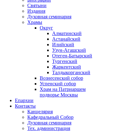
Святыни
Издания
Духовная семинария
Храмы
Округ
Алматинский
Астанайский
Илийский
Узун-Агашский
Отеген-Батырский
Тургенский
Жаркентский
Талдыкорганский
Вознесенский собор
Успенский собор
Храм на Патриаршем
подворье Москвы
Епархии
Контакты
Канцелярия
Кафедральный Собор
Духовная семинария
Тех. администрация