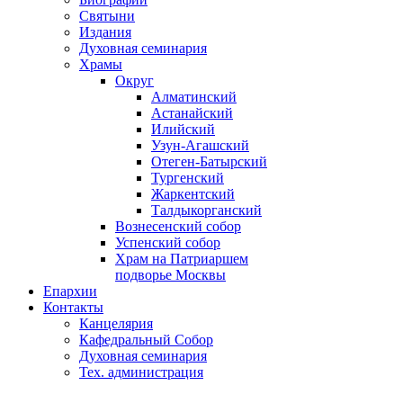
Святыни
Издания
Духовная семинария
Храмы
Округ
Алматинский
Астанайский
Илийский
Узун-Агашский
Отеген-Батырский
Тургенский
Жаркентский
Талдыкорганский
Вознесенский собор
Успенский собор
Храм на Патриаршем
подворье Москвы
Епархии
Контакты
Канцелярия
Кафедральный Собор
Духовная семинария
Тех. администрация