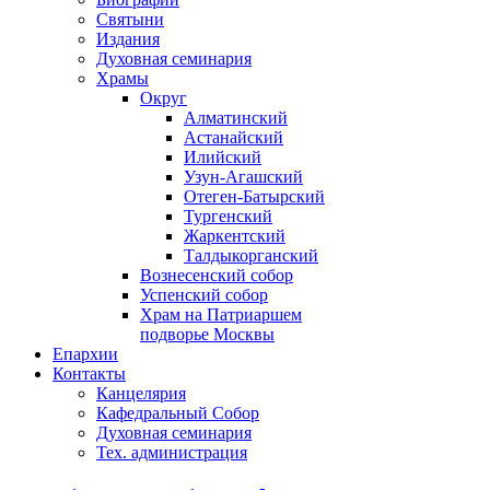
Святыни
Издания
Духовная семинария
Храмы
Округ
Алматинский
Астанайский
Илийский
Узун-Агашский
Отеген-Батырский
Тургенский
Жаркентский
Талдыкорганский
Вознесенский собор
Успенский собор
Храм на Патриаршем
подворье Москвы
Епархии
Контакты
Канцелярия
Кафедральный Собор
Духовная семинария
Тех. администрация