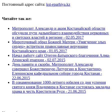
Постоянный адрес сайта:
kst-eparhiya.kz
Читайте так же:
Митрополит Александр и аким Костанайской области
обсудили пути дальнейшего взаимодействия церковных
и светских властей в регионе -
02.05.2017
Мироточивый образ Божией Матери «Умягчение злых
сердец» встретили православные верующие
Костанайского края -
01.05.2017
Начал работу сайт Отеген-Батырского благочиния Алма-
Атинской епархии -
02.07.2015
День памяти и скорби. Митрополит Александр
совершил Божественную Литургию в Константино-
Еленинском кафедральном соборе города Костаная -
22.06.2015
В ознаменование 1000-летнего юбилея со дня успения
святого князя Владимира в Костанае состоялась закладка
храма в честь Крестителя Руси -
21.06.2015