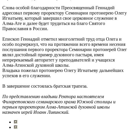
Слова особой благодарности Преосвященный Геннадий
адресовал первому проректору Семинарии протоиерею Олегу
Игнатьеву, который завершил свое церковное служение в
Алма-Ате и далее будет трудиться на благо Святого
Православия в России.
Епископ Геннадий отметил многолетний труд отца Олега и
особо подчеркнул, что на протяжении всего времени несения
послушания первого проректора Семинарии протоиерей Олег
являл достойный пример духовного пастыря, имея
непререкаемый авторитет у преподавателей и учащихся
Алма-Атинской духовной школы.
Владыка пожелал протоиерею Олегу Игнатьеву дальнейших
успехов в его служении.
В завершение состоялась братская трапеза.
По представлению владыки Ректора настоятелем
Филаретовского семинарского храма Южной столицы и
первым проректором Алма-Атинской духовной школы
назначен иерей Иоанн Ливинский.