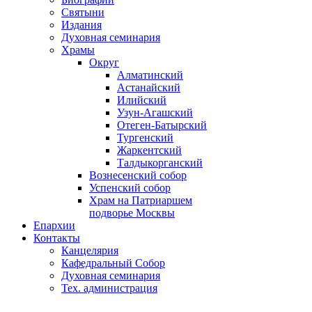
Святыни
Издания
Духовная семинария
Храмы
Округ
Алматинский
Астанайский
Илийский
Узун-Агашский
Отеген-Батырский
Тургенский
Жаркентский
Талдыкорганский
Вознесенский собор
Успенский собор
Храм на Патриаршем
подворье Москвы
Епархии
Контакты
Канцелярия
Кафедральный Собор
Духовная семинария
Тех. администрация